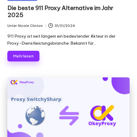
Scraping
f
in
Die beste 911 Proxy Alternative im Jahr
und
2025
ü
mehr.
r
Unter
Nicole Clinton
31/01/2024
Geschrieben
von
911 Proxy ist seit langem ein bedeutender Akteur in der
je
Proxy-Dienstleistungsbranche. Bekannt für...
d
Mehr lesen
e
n
B
e
d
a
rf
[