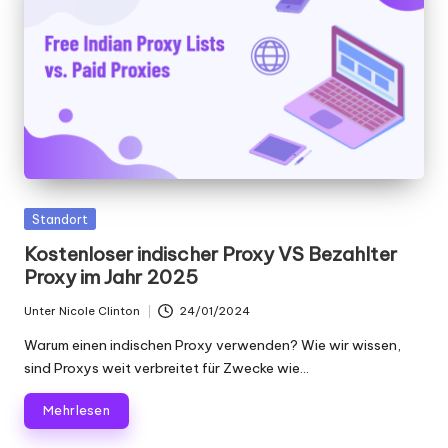
x
y
Gepostet
Standort
in
Kostenloser indischer Proxy VS Bezahlter
Proxy im Jahr 2025
Unter
Nicole Clinton
24/01/2024
Geschrieben
von
Warum einen indischen Proxy verwenden? Wie wir wissen,
sind Proxys weit verbreitet für Zwecke wie...
Mehr lesen