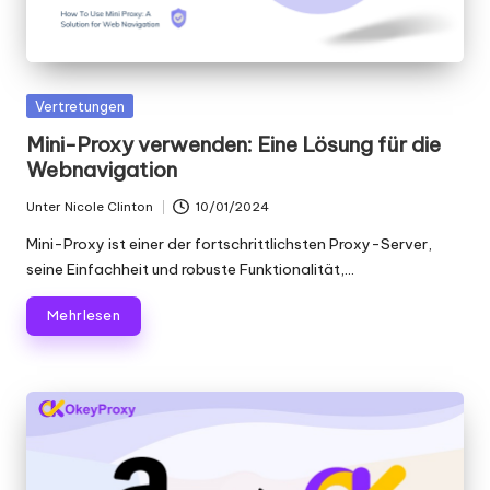
Gepostet
Vertretungen
in
Mini-Proxy verwenden: Eine Lösung für die
Webnavigation
Unter
Nicole Clinton
10/01/2024
Geschrieben
von
Mini-Proxy ist einer der fortschrittlichsten Proxy-Server,
seine Einfachheit und robuste Funktionalität,...
Mehr lesen