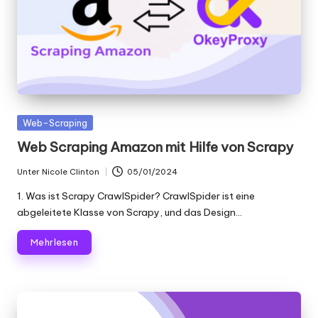
Gepostet
Web-Scraping
in
Web Scraping Amazon mit Hilfe von Scrapy
Unter
Nicole Clinton
05/01/2024
Geschrieben
von
1. Was ist Scrapy CrawlSpider? CrawlSpider ist eine
abgeleitete Klasse von Scrapy, und das Design...
Mehr lesen