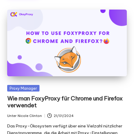
Gepostet
Proxy Manager
in
Wie man FoxyProxy für Chrome und Firefox
verwendet
Unter
Nicole Clinton
21/01/2024
Geschrieben
von
Das Proxy-Ökosystem verfügt über eine Vielzahl nützlicher
Dienstprogramme, die die Arbeit mit Proxy-Einstellungen...