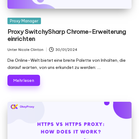
K
o
Gepostet
Proxy Manager
in
st
Proxy SwitchySharp Chrome-Erweiterung
einrichten
e
nl
Unter
Nicole Clinton
30/01/2024
Geschrieben
von
Die Online-Welt bietet eine breite Palette von Inhalten, die
o
darauf warten, von uns erkundet zu werden: ....
s
Mehr lesen
e
T
e
st
v