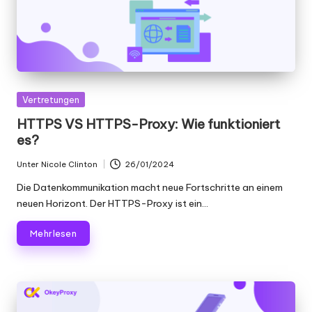
er
si
o
n
]
Gepostet
Vertretungen
in
-
HTTPS VS HTTPS-Proxy: Wie funktioniert
es?
O
k
Unter
Nicole Clinton
26/01/2024
Geschrieben
von
Die Datenkommunikation macht neue Fortschritte an einem
e
neuen Horizont. Der HTTPS-Proxy ist ein...
y
Mehr lesen
P
r
o