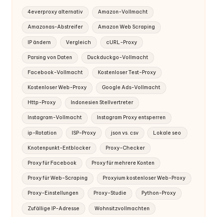
4everproxy alternativ
Amazon-Vollmacht
Amazonas-Abstreifer
Amazon Web Scraping
IP ändern
Vergleich
cURL-Proxy
Parsing von Daten
Duckduckgo-Vollmacht
Facebook-Vollmacht
Kostenloser Test-Proxy
Kostenloser Web-Proxy
Google Ads-Vollmacht
Http-Proxy
Indonesien Stellvertreter
Instagram-Vollmacht
Instagram Proxy entsperren
ip-Rotation
ISP-Proxy
json vs. csv
Lokale seo
Knotenpunkt-Entblocker
Proxy-Checker
Proxy für Facebook
Proxy für mehrere Konten
Proxy für Web-Scraping
Proxyium kostenloser Web-Proxy
Proxy-Einstellungen
Proxy-Studie
Python-Proxy
Zufällige IP-Adresse
Wohnsitzvollmachten