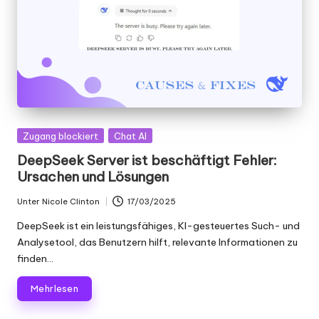
er
si
o
n
]
-
Gepostet
Zugang blockiert
Chat AI
O
in
DeepSeek Server ist beschäftigt Fehler:
k
Ursachen und Lösungen
e
Unter
Nicole Clinton
17/03/2025
Geschrieben
y
von
DeepSeek ist ein leistungsfähiges, KI-gesteuertes Such- und
Analysetool, das Benutzern hilft, relevante Informationen zu
P
finden...
r
Mehr lesen
o