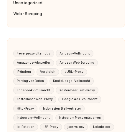
Uncategorized
Web-Scraping
4everproxy alternativ
Amazon-Vollmacht
Amazonas-Abstreifer
Amazon Web Scraping
IP ändern
Vergleich
cURL-Proxy
Parsing von Daten
Duckduckgo-Vollmacht
Facebook-Vollmacht
Kostenloser Test-Proxy
Kostenloser Web-Proxy
Google Ads-Vollmacht
Http-Proxy
Indonesien Stellvertreter
Instagram-Vollmacht
Instagram Proxy entsperren
ip-Rotation
ISP-Proxy
json vs. csv
Lokale seo