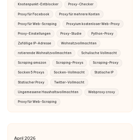
Knotenpunkt-Entblocker
Proxy-Checker
Proxy für Facebook
Proxy für mehrere Konten
Proxy für Web-Scraping
Proxyium kostenloser Web-Proxy
Proxy-Einstellungen
Proxy-Studie
Python-Proxy
Zufällige IP-Adresse
Wohnsitzvollmachten
rotierende Wohnsitzvollmachten
Schulische Vollmacht
Scraping amazon
Scraping-Proxys
Scraping-Proxy
Socken 5 Proxys
Socken-Vollmacht
Statische IP
Statischer Proxy
Twitter-Vollmacht
Ungemessene Haushaltsvollmachten
Webproxy croxy
Proxy für Web-Scraping
April 2026