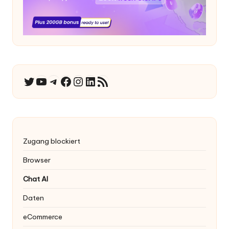
YouTube
Telegramm
Facebook
Instagram
LinkedIn
RSS-Feed
Twitter
Zugang blockiert
Browser
Chat AI
Daten
eCommerce