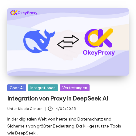
x
y
Gepostet
Chat AI
Integrationen
Vertretungen
in
Integration von Proxy in DeepSeek AI
Unter
Nicole Clinton
14/02/2025
Geschrieben
von
In der digitalen Welt von heute sind Datenschutz und
Sicherheit von größter Bedeutung. Da KI-gestützte Tools
wie DeepSeek...