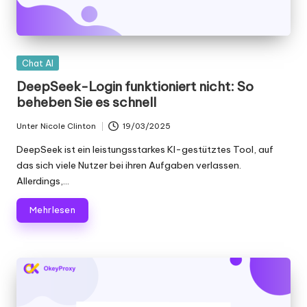
K
o
st
Gepostet
Chat AI
in
DeepSeek-Login funktioniert nicht: So
e
beheben Sie es schnell
nl
Unter
Nicole Clinton
19/03/2025
Geschrieben
o
von
DeepSeek ist ein leistungsstarkes KI-gestütztes Tool, auf
s
das sich viele Nutzer bei ihren Aufgaben verlassen.
Allerdings,...
e
T
Mehr lesen
e
st
v