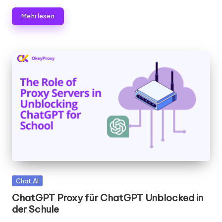
Mehr lesen
Gepostet
Chat AI
in
ChatGPT Proxy für ChatGPT Unblocked in
der Schule