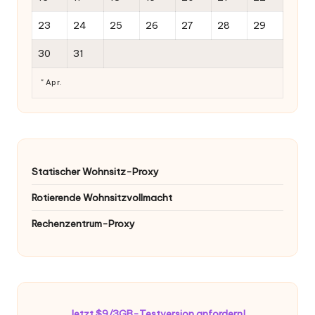
23
24
25
26
27
28
29
30
31
" Apr.
Statischer Wohnsitz-Proxy
Rotierende Wohnsitzvollmacht
Rechenzentrum-Proxy
Jetzt $9/3GB-Testversion anfordern!