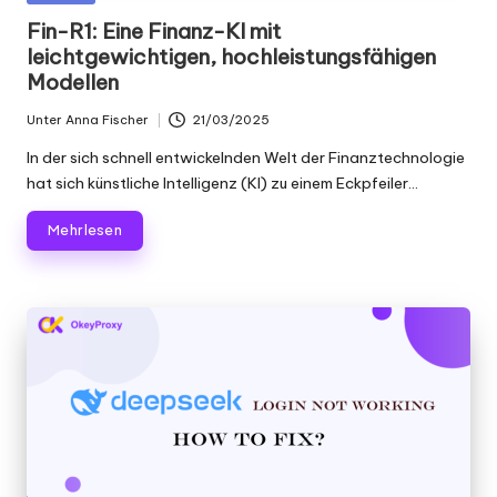
Scraping
f
in
Fin-R1: Eine Finanz-KI mit
und
leichtgewichtigen, hochleistungsfähigen
ü
mehr.
Modellen
r
Unter
Anna Fischer
21/03/2025
je
Geschrieben
von
In der sich schnell entwickelnden Welt der Finanztechnologie
d
hat sich künstliche Intelligenz (KI) zu einem Eckpfeiler...
e
Mehr lesen
n
B
e
d
a
rf
[