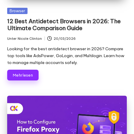
Scraping
f
und
Gepostet
Browser
ü
mehr.
in
12 Best Antidetect Browsers in 2026: The
r
Ultimate Comparison Guide
je
Unter
Nicole Clinton
20/03/2026
Geschrieben
d
von
Looking for the best antidetect browser in 2026? Compare
top tools like AdsPower, GoLogin, and Multilogin. Learn how
e
to manage multiple accounts safely.
n
Mehr lesen
B
e
d
a
rf
[