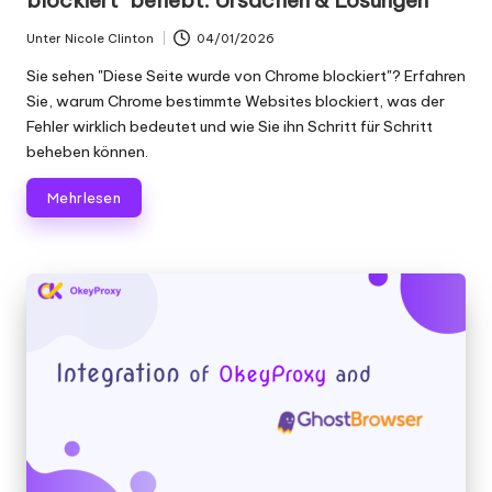
blockiert" behebt: Ursachen & Lösungen
x
y
Unter
Nicole Clinton
04/01/2026
Geschrieben
von
Sie sehen "Diese Seite wurde von Chrome blockiert"? Erfahren
Sie, warum Chrome bestimmte Websites blockiert, was der
Fehler wirklich bedeutet und wie Sie ihn Schritt für Schritt
beheben können.
Mehr lesen