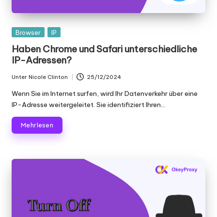
Gepostet
Browser
IP
in
Haben Chrome und Safari unterschiedliche
IP-Adressen?
Unter
Nicole Clinton
25/12/2024
Geschrieben
von
Wenn Sie im Internet surfen, wird Ihr Datenverkehr über eine
IP-Adresse weitergeleitet. Sie identifiziert Ihren...
Mehr lesen