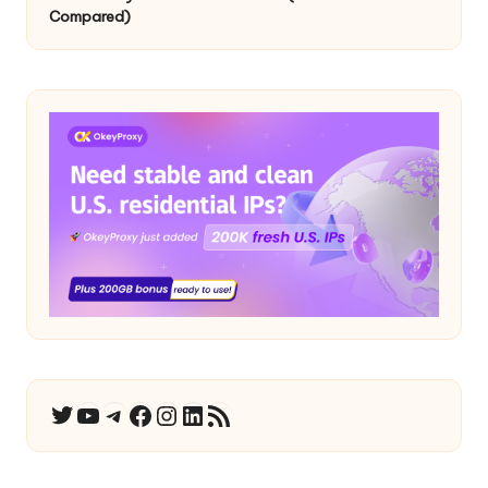
Compared)
YouTube
Telegramm
Facebook
Instagram
LinkedIn
RSS-Feed
Twitter