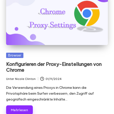
Gepostet
Browser
in
Konfigurieren der Proxy-Einstellungen von
Chrome
Unter
Nicole Clinton
01/11/2024
Geschrieben
von
Die Verwendung eines Proxys in Chrome kann die
Privatsphäre beim Surfen verbessern, den Zugriff auf
geografisch eingeschränkte Inhalte...
Mehr lesen