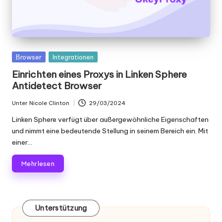
Gepostet
Browser
Integrationen
in
Einrichten eines Proxys in Linken Sphere
Antidetect Browser
Unter
Nicole Clinton
29/03/2024
Geschrieben
von
Linken Sphere verfügt über außergewöhnliche Eigenschaften
und nimmt eine bedeutende Stellung in seinem Bereich ein. Mit
einer...
Mehr lesen
Unterstützung