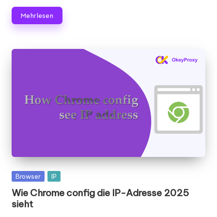
Mehr lesen
Gepostet
Browser
IP
in
Wie Chrome config die IP-Adresse 2025
sieht