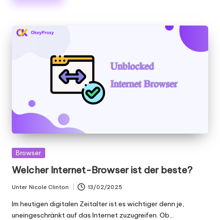
Gepostet
Browser
in
Welcher Internet-Browser ist der beste?
Unter
Nicole Clinton
13/02/2025
Geschrieben
von
Im heutigen digitalen Zeitalter ist es wichtiger denn je,
uneingeschränkt auf das Internet zuzugreifen. Ob...