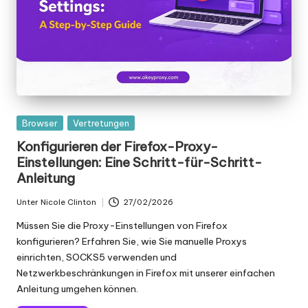
K
o
st
e
nl
Gepostet
Browser
Vertretungen
o
in
Konfigurieren der Firefox-Proxy-
s
Einstellungen: Eine Schritt-für-Schritt-
Anleitung
e
Unter
Nicole Clinton
27/02/2026
T
Geschrieben
von
Müssen Sie die Proxy-Einstellungen von Firefox
e
konfigurieren? Erfahren Sie, wie Sie manuelle Proxys
st
einrichten, SOCKS5 verwenden und
Netzwerkbeschränkungen in Firefox mit unserer einfachen
v
Anleitung umgehen können.