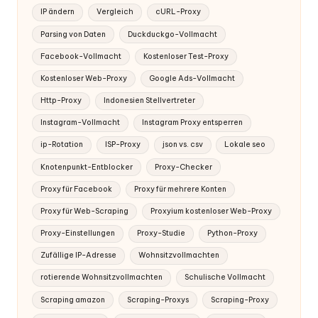
IP ändern
Vergleich
cURL-Proxy
Parsing von Daten
Duckduckgo-Vollmacht
Facebook-Vollmacht
Kostenloser Test-Proxy
Kostenloser Web-Proxy
Google Ads-Vollmacht
Http-Proxy
Indonesien Stellvertreter
Instagram-Vollmacht
Instagram Proxy entsperren
ip-Rotation
ISP-Proxy
json vs. csv
Lokale seo
Knotenpunkt-Entblocker
Proxy-Checker
Proxy für Facebook
Proxy für mehrere Konten
Proxy für Web-Scraping
Proxyium kostenloser Web-Proxy
Proxy-Einstellungen
Proxy-Studie
Python-Proxy
Zufällige IP-Adresse
Wohnsitzvollmachten
rotierende Wohnsitzvollmachten
Schulische Vollmacht
Scraping amazon
Scraping-Proxys
Scraping-Proxy