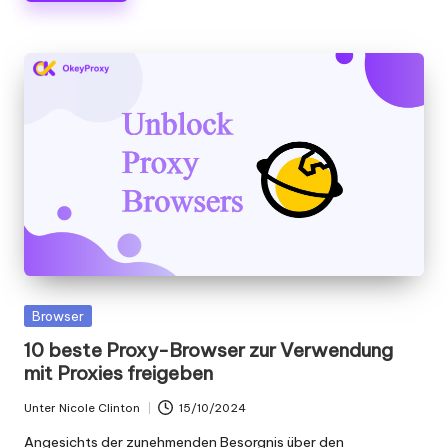
Gepostet
Browser
in
10 beste Proxy-Browser zur Verwendung
mit Proxies freigeben
Unter
Nicole Clinton
15/10/2024
Geschrieben
von
Angesichts der zunehmenden Besorgnis über den