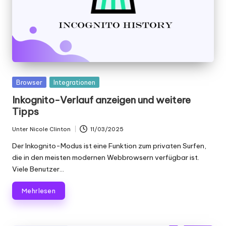
Gepostet
Browser
Integrationen
in
Inkognito-Verlauf anzeigen und weitere
Tipps
Unter
Nicole Clinton
11/03/2025
Geschrieben
von
Der Inkognito-Modus ist eine Funktion zum privaten Surfen,
die in den meisten modernen Webbrowsern verfügbar ist.
Viele Benutzer...
Mehr lesen