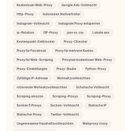
Kostenloser Web-Proxy
Google Ads-Vollmacht
Http-Proxy
Indonesien Stellvertreter
Instagram-Vollmacht
Instagram Proxy entsperren
ip-Rotation
ISP-Proxy
json vs. csv
Lokale seo
Knotenpunkt-Entblocker
Proxy-Checker
Proxy für Facebook
Proxy für mehrere Konten
Proxy für Web-Scraping
Proxyium kostenloser Web-Proxy
Proxy-Einstellungen
Proxy-Studie
Python-Proxy
Zufällige IP-Adresse
Wohnsitzvollmachten
rotierende Wohnsitzvollmachten
Schulische Vollmacht
Scraping amazon
Scraping-Proxys
Scraping-Proxy
Socken 5 Proxys
Socken-Vollmacht
Statische IP
Statischer Proxy
Twitter-Vollmacht
Ungemessene Haushaltsvollmachten
Webproxy croxy