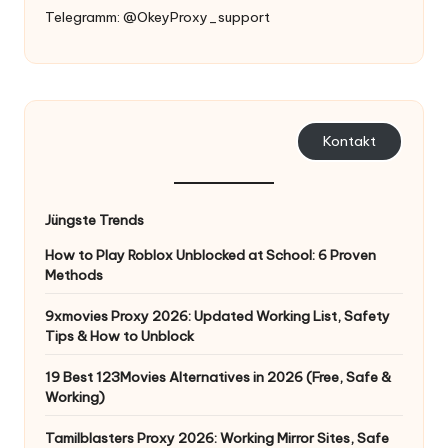
er
Telegramm: @OkeyProxy_support
si
o
n
]
Kontakt
-
O
Jüngste Trends
k
How to Play Roblox Unblocked at School: 6 Proven
e
Methods
y
9xmovies Proxy 2026: Updated Working List, Safety
Tips & How to Unblock
P
r
19 Best 123Movies Alternatives in 2026 (Free, Safe &
Working)
o
Tamilblasters Proxy 2026: Working Mirror Sites, Safe