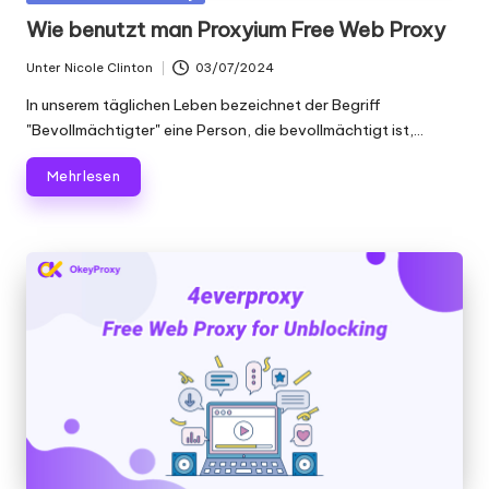
Scraping
f
in
Wie benutzt man Proxyium Free Web Proxy
und
ü
mehr.
Unter
Nicole Clinton
03/07/2024
Geschrieben
r
von
In unserem täglichen Leben bezeichnet der Begriff
je
"Bevollmächtigter" eine Person, die bevollmächtigt ist,...
d
Mehr lesen
e
n
B
e
d
a
rf
[