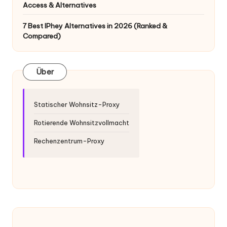
x
Access & Alternatives
y
7 Best IPhey Alternatives in 2026 (Ranked &
Compared)
Über
Statischer Wohnsitz-Proxy
Rotierende Wohnsitzvollmacht
Rechenzentrum-Proxy