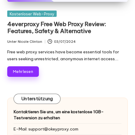
K
Gepostet
Kostenloser Web-Proxy
o
in
4everproxy Free Web Proxy Review:
st
Features, Safety & Alternative
e
Unter
Nicole Clinton
03/07/2024
Geschrieben
nl
von
Free web proxy services have become essential tools for
users seeking unrestricted, anonymous internet access.…
o
s
Mehr lesen
e
T
Unterstützung
e
st
Kontaktieren Sie uns, um eine kostenlose 1GB-
Testversion zu erhalten
v
E-Mail:
support@okeyproxy.com