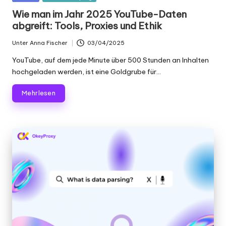
Scraping
f
in
Wie man im Jahr 2025 YouTube-Daten
und
abgreift: Tools, Proxies und Ethik
ü
mehr.
r
Unter
Anna Fischer
03/04/2025
Geschrieben
von
je
YouTube, auf dem jede Minute über 500 Stunden an Inhalten
hochgeladen werden, ist eine Goldgrube für...
d
Mehr lesen
e
n
B
e
d
a
rf
[