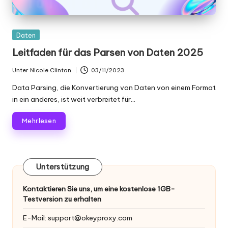
K
o
Gepostet
Daten
st
in
Leitfaden für das Parsen von Daten 2025
e
Unter
Nicole Clinton
03/11/2023
Geschrieben
nl
von
Data Parsing, die Konvertierung von Daten von einem Format
in ein anderes, ist weit verbreitet für...
o
s
Mehr lesen
e
T
Unterstützung
e
st
Kontaktieren Sie uns, um eine kostenlose 1GB-
Testversion zu erhalten
v
E-Mail:
support@okeyproxy.com