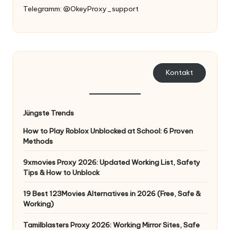
er
Telegramm: @OkeyProxy_support
si
o
n
]
Kontakt
-
O
Jüngste Trends
k
How to Play Roblox Unblocked at School: 6 Proven
e
Methods
y
9xmovies Proxy 2026: Updated Working List, Safety
Tips & How to Unblock
P
r
19 Best 123Movies Alternatives in 2026 (Free, Safe &
Working)
o
Tamilblasters Proxy 2026: Working Mirror Sites, Safe