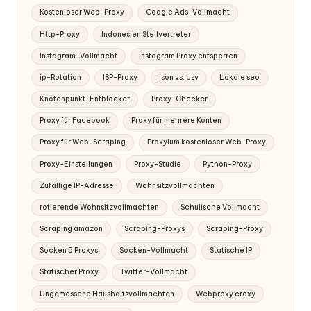
Kostenloser Web-Proxy
Google Ads-Vollmacht
Http-Proxy
Indonesien Stellvertreter
Instagram-Vollmacht
Instagram Proxy entsperren
ip-Rotation
ISP-Proxy
json vs. csv
Lokale seo
Knotenpunkt-Entblocker
Proxy-Checker
Proxy für Facebook
Proxy für mehrere Konten
Proxy für Web-Scraping
Proxyium kostenloser Web-Proxy
Proxy-Einstellungen
Proxy-Studie
Python-Proxy
Zufällige IP-Adresse
Wohnsitzvollmachten
rotierende Wohnsitzvollmachten
Schulische Vollmacht
Scraping amazon
Scraping-Proxys
Scraping-Proxy
Socken 5 Proxys
Socken-Vollmacht
Statische IP
Statischer Proxy
Twitter-Vollmacht
Ungemessene Haushaltsvollmachten
Webproxy croxy