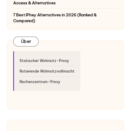
x
Access & Alternatives
y
7 Best IPhey Alternatives in 2026 (Ranked &
Compared)
Über
Statischer Wohnsitz-Proxy
Rotierende Wohnsitzvollmacht
Rechenzentrum-Proxy