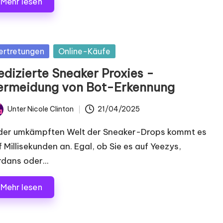
Mehr lesen
postet
ertretungen
Online-Käufe
edizierte Sneaker Proxies -
ermeidung von Bot-Erkennung
Unter
Nicole Clinton
21/04/2025
chrieben
n
 der umkämpften Welt der Sneaker-Drops kommt es
f Millisekunden an. Egal, ob Sie es auf Yeezys,
rdans oder...
Mehr lesen