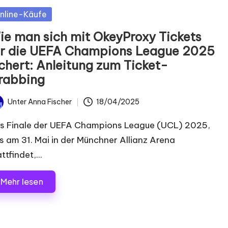
postet
nline-Käufe
ie man sich mit OkeyProxy Tickets
ür die UEFA Champions League 2025
ichert: Anleitung zum Ticket-
rabbing
Unter
Anna Fischer
18/04/2025
chrieben
n
s Finale der UEFA Champions League (UCL) 2025,
s am 31. Mai in der Münchner Allianz Arena
ttfindet,...
Mehr lesen