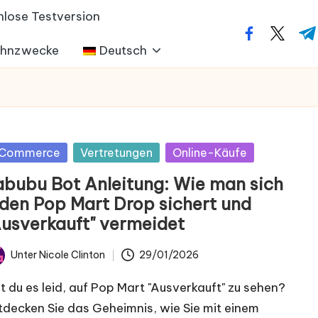
nlose Testversion
facebook.co
twitter
t.m
ohnzwecke
Deutsch
postet
Commerce
Vertretungen
Online-Käufe
abubu Bot Anleitung: Wie man sich
eden Pop Mart Drop sichert und
Ausverkauft" vermeidet
Unter
Nicole Clinton
29/01/2026
chrieben
n
st du es leid, auf Pop Mart "Ausverkauft" zu sehen?
tdecken Sie das Geheimnis, wie Sie mit einem