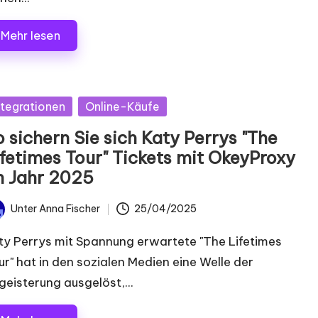
Mehr lesen
postet
ntegrationen
Online-Käufe
 sichern Sie sich Katy Perrys "The
ifetimes Tour" Tickets mit OkeyProxy
m Jahr 2025
Unter
Anna Fischer
25/04/2025
chrieben
n
ty Perrys mit Spannung erwartete "The Lifetimes
ur" hat in den sozialen Medien eine Welle der
geisterung ausgelöst,...