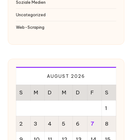
Soziale Medien
Uncategorized
Web-Scraping
AUGUST 2026
S
M
D
M
D
F
S
1
2
3
4
5
6
7
8
9
10
11
12
13
14
15