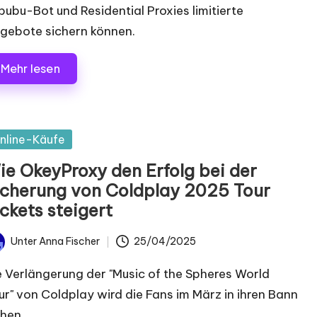
bubu-Bot und Residential Proxies limitierte
gebote sichern können.
Mehr lesen
postet
nline-Käufe
ie OkeyProxy den Erfolg bei der
icherung von Coldplay 2025 Tour
ckets steigert
Unter
Anna Fischer
25/04/2025
chrieben
n
e Verlängerung der "Music of the Spheres World
ur" von Coldplay wird die Fans im März in ihren Bann
hen...