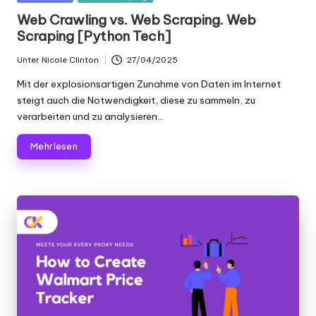
Scraping
f
in
Web Crawling vs. Web Scraping. Web
und
Scraping [Python Tech]
ü
mehr.
r
Unter
Nicole Clinton
27/04/2025
Geschrieben
von
je
Mit der explosionsartigen Zunahme von Daten im Internet
steigt auch die Notwendigkeit, diese zu sammeln, zu
d
verarbeiten und zu analysieren...
e
Mehr lesen
n
B
e
d
a
rf
[