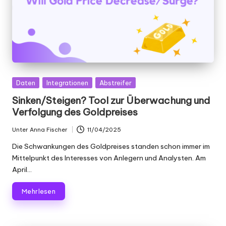
er
si
o
n
]
Gepostet
Daten
Integrationen
Abstreifer
-
in
Sinken/Steigen? Tool zur Überwachung und
O
Verfolgung des Goldpreises
k
Unter
Anna Fischer
11/04/2025
Geschrieben
e
von
Die Schwankungen des Goldpreises standen schon immer im
y
Mittelpunkt des Interesses von Anlegern und Analysten. Am
April...
P
r
Mehr lesen
o