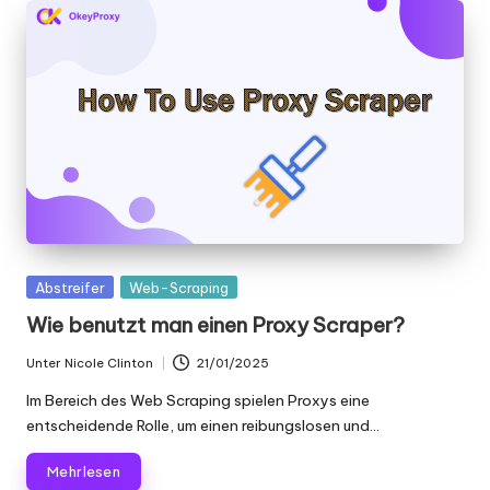
x
y
Gepostet
Abstreifer
Web-Scraping
in
Wie benutzt man einen Proxy Scraper?
Unter
Nicole Clinton
21/01/2025
Geschrieben
von
Im Bereich des Web Scraping spielen Proxys eine
entscheidende Rolle, um einen reibungslosen und...
Mehr lesen