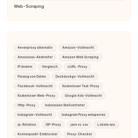
Web-Scraping
4everproxy alternativ
Amazon-Vollmacht
Amazonas-Abstreifer
Amazon Web Scraping
IP ändern
Vergleich
cURL-Proxy
Parsing von Daten
Duckduckgo-Vollmacht
Facebook-Vollmacht
Kostenloser Test-Proxy
Kostenloser Web-Proxy
Google Ads-Vollmacht
Http-Proxy
Indonesien Stellvertreter
Instagram-Vollmacht
Instagram Proxy entsperren
ip-Rotation
ISP-Proxy
json vs. csv
Lokale seo
Knotenpunkt-Entblocker
Proxy-Checker