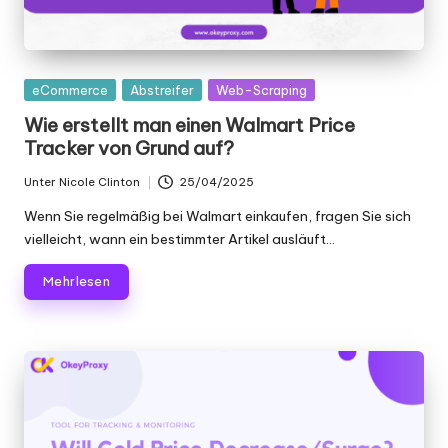
K
o
st
Gepostet
eCommerce
Abstreifer
Web-Scraping
in
Wie erstellt man einen Walmart Price
e
Tracker von Grund auf?
nl
Unter
Nicole Clinton
25/04/2025
Geschrieben
o
von
Wenn Sie regelmäßig bei Walmart einkaufen, fragen Sie sich
s
vielleicht, wann ein bestimmter Artikel ausläuft...
e
Mehr lesen
T
e
st
v