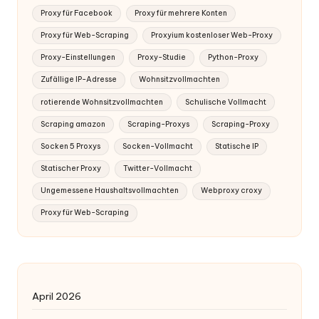
Proxy für Facebook
Proxy für mehrere Konten
Proxy für Web-Scraping
Proxyium kostenloser Web-Proxy
Proxy-Einstellungen
Proxy-Studie
Python-Proxy
Zufällige IP-Adresse
Wohnsitzvollmachten
rotierende Wohnsitzvollmachten
Schulische Vollmacht
Scraping amazon
Scraping-Proxys
Scraping-Proxy
Socken 5 Proxys
Socken-Vollmacht
Statische IP
Statischer Proxy
Twitter-Vollmacht
Ungemessene Haushaltsvollmachten
Webproxy croxy
Proxy für Web-Scraping
April 2026