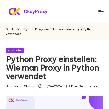
Zum
Inhalt
W
OkeyProxy,
springen
leistungsstarke
o
Startseite
-
Python Proxy einstellen: Wie man Proxy in Python
HTTP(S)/SOCKS5-
verwendet
h
Proxys,
über
n
kostenlose
Gepostet
Abstreifer
-
Web-
in
Python Proxy einstellen:
Proxys
P
Wie man Proxy in Python
zum
r
Ausprobieren,
verwendet
Tutorials
o
zu
xi
Unter
Nicole Clinton
09/04/2024
Keine Kommentare
Proxy-
Geschrieben
Einstellungen,
von
e
Web-
s
Daten-