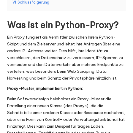
er
VI
Schlussfolgerung
si
o
Was ist ein Python-Proxy?
n
Ein Proxy fungiert als Vermittler zwischen Ihrem Python-
]
Skript und dem Zielserver und leitet Ihre Anfragen über eine
-
andere IP-Adresse weiter. Dies hilft, Ihre Identität zu
verschleiern, den Datenschutz zu verbessern, IP-Sperren zu
O
vermeiden und den Datenverkehr über mehrere Endpunkte zu
k
verteilen, was besonders beim Web Scraping, Data
Harvesting und beim Schutz der Privatsphäre nützlich ist.
e
Proxy-Muster, implementiert in Python:
y
Beim Softwaredesign beinhaltet ein Proxy-Muster die
P
Erstellung einer neuen Klasse (des Proxys), die die
r
Schnittstelle einer anderen Klasse oder Ressource nachahmt,
aber eine Form von Kontroll- oder Verwaltungsfunktionalität
o
hinzufügt. Dies kann zum Beispiel für träges Laden,