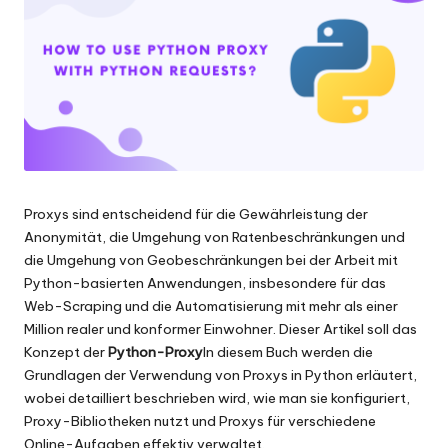
Scraping
f
und
ü
mehr.
r
je
d
e
Proxys sind entscheidend für die Gewährleistung der
n
Anonymität, die Umgehung von Ratenbeschränkungen und
B
die Umgehung von Geobeschränkungen bei der Arbeit mit
Python-basierten Anwendungen, insbesondere für das
e
Web-Scraping und die Automatisierung mit mehr als einer
d
Million realer und konformer Einwohner. Dieser Artikel soll das
Konzept der
Python-Proxy
In diesem Buch werden die
a
Grundlagen der Verwendung von Proxys in Python erläutert,
rf
wobei detailliert beschrieben wird, wie man sie konfiguriert,
Proxy-Bibliotheken nutzt und Proxys für verschiedene
[
Online-Aufgaben effektiv verwaltet.