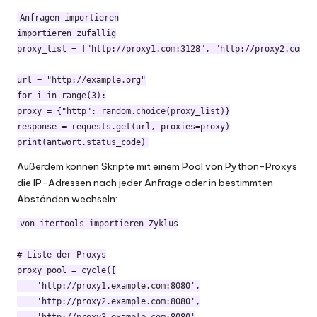
Anfragen importieren

importieren zufällig

proxy_list = ["http://proxy1.com:3128", "http://proxy2.com:80
url = "http://example.org"

for i in range(3):

proxy = {"http": random.choice(proxy_list)}

response = requests.get(url, proxies=proxy)

print(antwort.status_code)
Außerdem können Skripte mit einem Pool von Python-Proxys
die IP-Adressen nach jeder Anfrage oder in bestimmten
Abständen wechseln:
von itertools importieren Zyklus

# Liste der Proxys

proxy_pool = cycle([

    'http://proxy1.example.com:8080',

    'http://proxy2.example.com:8080',
