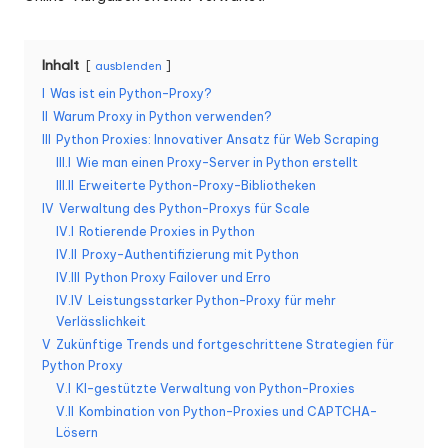
K
o
Inhalt
ausblenden
st
I
Was ist ein Python-Proxy?
II
Warum Proxy in Python verwenden?
e
III
Python Proxies: Innovativer Ansatz für Web Scraping
nl
III.I
Wie man einen Proxy-Server in Python erstellt
III.II
Erweiterte Python-Proxy-Bibliotheken
o
IV
Verwaltung des Python-Proxys für Scale
s
IV.I
Rotierende Proxies in Python
IV.II
Proxy-Authentifizierung mit Python
e
IV.III
Python Proxy Failover und Erro
T
IV.IV
Leistungsstarker Python-Proxy für mehr
Verlässlichkeit
e
V
Zukünftige Trends und fortgeschrittene Strategien für
Python Proxy
st
V.I
KI-gestützte Verwaltung von Python-Proxies
v
V.II
Kombination von Python-Proxies und CAPTCHA-
Lösern