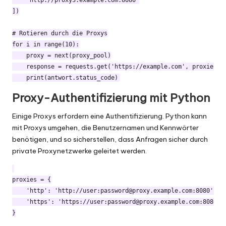
    'http://proxy3.example.com:8080'

])

# Rotieren durch die Proxys

for i in range(10):

    proxy = next(proxy_pool)

    response = requests.get('https://example.com', proxies={"
Proxy-Authentifizierung mit Python
Einige Proxys erfordern eine Authentifizierung. Python kann
mit Proxys umgehen, die Benutzernamen und Kennwörter
benötigen, und so sicherstellen, dass Anfragen sicher durch
private Proxynetzwerke geleitet werden.
proxies = {

    'http': 'http://user:
password@proxy.example.com
:8080',

    'https': 'https://user:
password@proxy.example.com
:8080'

}
