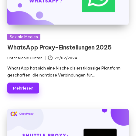
er
si
o
n
Gepostet
Soziale Medien
]
in
WhatsApp Proxy-Einstellungen 2025
-
Unter
Nicole Clinton
22/02/2024
Geschrieben
O
von
WhatsApp hat sich eine Nische als erstklassige Plattform
k
geschaffen, die nahtlose Verbindungen für...
e
Mehr lesen
y
P
r
o