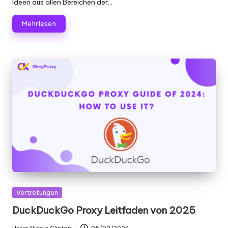
Ideen aus allen Bereichen der...
Mehr lesen
Gepostet
Vertretungen
in
DuckDuckGo Proxy Leitfaden von 2025
Unter
Nicole Clinton
05/02/2024