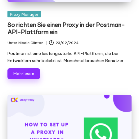
K
Gepostet
Proxy Manager
o
in
So richten Sie einen Proxy in der Postman-
st
API-Plattform ein
e
Unter
Nicole Clinton
23/02/2024
Geschrieben
nl
von
Postman ist eine leistungsstarke API-Plattform, die bei
Entwicklern sehr beliebt ist. Manchmal brauchen Benutzer...
o
s
Mehr lesen
e
T
e
st
v