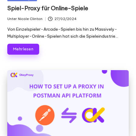
Scraping
f
in
Spiel-Proxy für Online-Spiele
und
ü
mehr.
Unter
Nicole Clinton
27/02/2024
Geschrieben
r
von
Von Einzelspieler-Arcade-Spielen bis hin zu Massively-
je
Multiplayer-Online-Spielen hat sich die Spieleindustrie...
d
Mehr lesen
e
n
B
e
d
a
rf
[