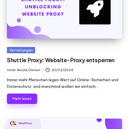
x
y
Gepostet
Vertretungen
in
Shuttle Proxy: Website-Proxy entsperren
Unter
Nicole Clinton
20/02/2024
Geschrieben
von
Immer mehr Menschen legen Wert auf Online-Sicherheit und
Datenschutz, und manchmal wollen wir einfach...
Mehr lesen