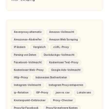
4everproxy alternativ
Amazon-Vollmacht
Amazonas-Abstreifer
Amazon Web Scraping
IP ändern
Vergleich
cURL-Proxy
Parsing von Daten
Duckduckgo-Vollmacht
Facebook-Vollmacht
Kostenloser Test-Proxy
Kostenloser Web-Proxy
Google Ads-Vollmacht
Http-Proxy
Indonesien Stellvertreter
Instagram-Vollmacht
Instagram Proxy entsperren
ip-Rotation
ISP-Proxy
json vs. csv
Lokale seo
Knotenpunkt-Entblocker
Proxy-Checker
Proxy für Facebook
Proxy für mehrere Konten