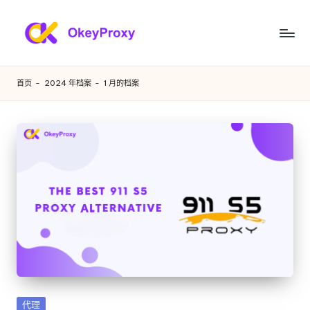
跳
至
满
OkeyProxy，
内
功
足
容
首页
-
2024 年档案
-
1 月的档案
能
您
强
大
各
的
种
HTTP(S)/SOCKS5
住
需
宅
求
代
理，
的
关
住
于
免
宅
费
代
网
发
代理