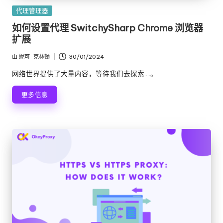
e
发
代理管理器
布
如何设置代理 SwitchySharp Chrome 浏览器
y
在
扩展
P
由
妮可-克林顿
30/01/2024
发
ro
布
网络世界提供了大量内容，等待我们去探索....。
x
者
更多信息
y