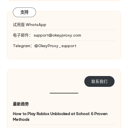
支持
试用版 WhatsApp
电子邮件：
support@okeyproxy.com
Telegram：@OkeyProxy_support
联系我们
最新趋势
How to Play Roblox Unblocked at School: 6 Proven
Methods