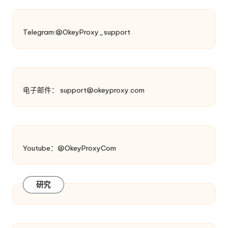
Telegram:@OkeyProxy_support
电子邮件：
support@okeyproxy.com
Youtube：@OkeyProxyCom
研究