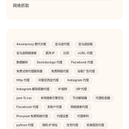
网络抓取
4everproxy 替代方案
亚马逊代理
亚马逊刮板
亚马逊网络搜索
更改 IP
比较
cURL 代理
数据解析
Duckduckgo 代理
Facebook 代理
免费试用代理服务器
免费网络代理
谷歌广告代理
Http 代理
印度尼西亚代理
Instagram 代理
Instagram 解除屏蔽代理
IP 旋转
ISP 代理
json 与 csv
本地搜索引擎优化
节点解锁器
代理检查器
Facebook 代理
多账户代理
网络搜索代理
Proxyium 免费网络代理
代理设置
代理审判
python 代理
随机 IP 地址
住宅代理
轮换居民代理