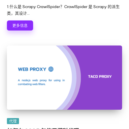
布
1.什么是 Scrapy CrawlSpider？CrawlSpider 是 Scrapy 的派生
者
类，其设计...
更多信息
发
代理
布