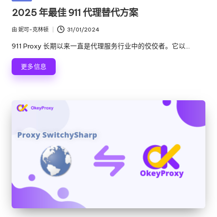
络
理
布
2025 年最佳 911 代理替代方案
代
在
服
理
由
妮可-克林顿
31/01/2024
发
试
务
布
911 Proxy 长期以来一直是代理服务行业中的佼佼者。它以...
用、
者
器
代
更多信息
理
[
设
免
置
教
费
程、
网
试
络
用
数
据
]
搜
-
刮
等。
O
k