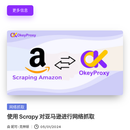
者
更多信息
发
网络抓取
布
使用 Scrapy 对亚马逊进行网络抓取
在
由
妮可-克林顿
05/01/2024
发