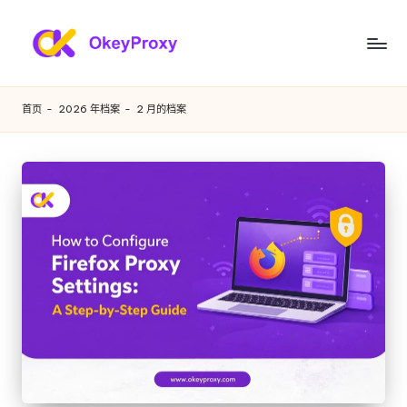
跳
至
满
OkeyProxy，
内
功
足
容
首页
-
2026 年档案
-
2 月的档案
能
您
强
大
各
的
种
HTTP(S)/SOCKS5
住
需
宅
求
代
理，
的
关
住
于
免
宅
费
代
网