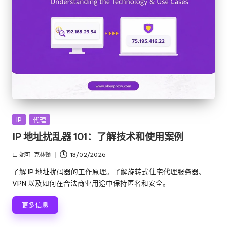
发
IP
代理
布
IP 地址扰乱器 101：了解技术和使用案例
在
由
妮可-克林顿
13/02/2026
发
布
了解 IP 地址扰码器的工作原理。了解旋转式住宅代理服务器、
者
VPN 以及如何在合法商业用途中保持匿名和安全。
更多信息