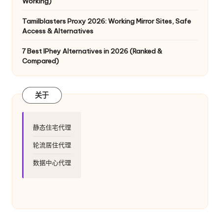
Working)
Tamilblasters Proxy 2026: Working Mirror Sites, Safe
Access & Alternatives
7 Best IPhey Alternatives in 2026 (Ranked &
Compared)
关于
静态住宅代理
轮流居住代理
数据中心代理