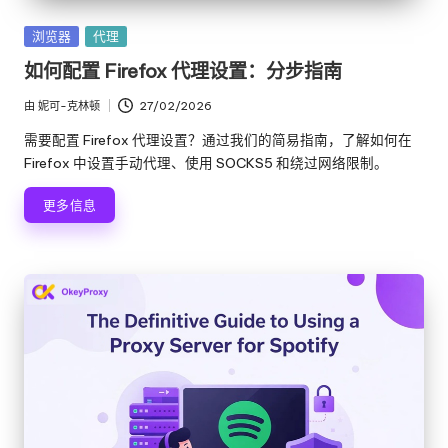
络
理
代
发
浏览器
代理
服
理
布
如何配置 Firefox 代理设置：分步指南
试
在
务
用、
由
妮可-克林顿
27/02/2026
发
器
代
布
需要配置 Firefox 代理设置？通过我们的简易指南，了解如何在
理
[
者
Firefox 中设置手动代理、使用 SOCKS5 和绕过网络限制。
设
免
置
更多信息
教
费
程、
网
试
络
用
数
据
]
搜
-
刮
等。
O
k