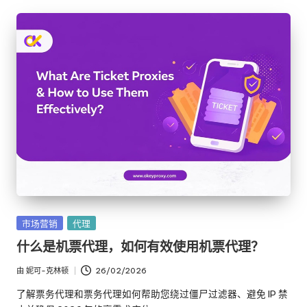
发
市场营销
代理
布
什么是机票代理，如何有效使用机票代理？
在
由
妮可-克林顿
26/02/2026
发
布
了解票务代理和票务代理如何帮助您绕过僵尸过滤器、避免 IP 禁
者