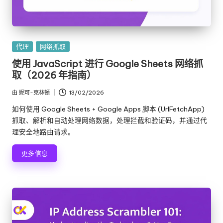
发
代理
网络抓取
布
使用 JavaScript 进行 Google Sheets 网络抓
在
取（2026 年指南）
由
妮可-克林顿
13/02/2026
发
布
如何使用 Google Sheets + Google Apps 脚本 (UrlFetchApp)
者
抓取、解析和自动处理网络数据，处理拦截和验证码，并通过代
理安全地路由请求。
更多信息