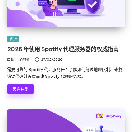
e
y
P
ro
发
代理
布
x
2026 年使用 Spotify 代理服务器的权威指南
在
y
由
妮可-克林顿
27/02/2026
发
布
需要可靠的 Spotify 代理服务器？了解如何绕过地理限制、修复
者
错误代码并设置高速 Spotify 代理服务器。
更多信息