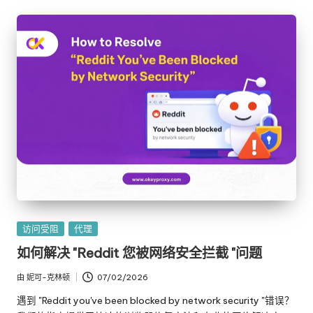
发
访问受阻
代理
布
如何解决 "Reddit 您被网络安全拦截 "问题
在
由
妮可-克林顿
07/02/2026
发
布
遇到 "Reddit you've been blocked by network security "错误？
者