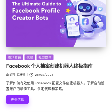
发
市场营销
代理
社交媒体
布
Facebook 个人档案创建机器人终极指南
在
由
妮可-克林顿
26/02/2026
发
布
了解如何有效使用 Facebook 配置文件创建机器人。了解自动设
者
置账户的最佳工具、住宅代理和策略。
更多信息