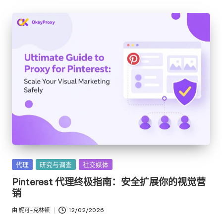
发
代理
研究与调查
社交媒体
布
Pinterest 代理终极指南：安全扩展你的视觉营
在
销
由
妮可-克林顿
12/02/2026
发