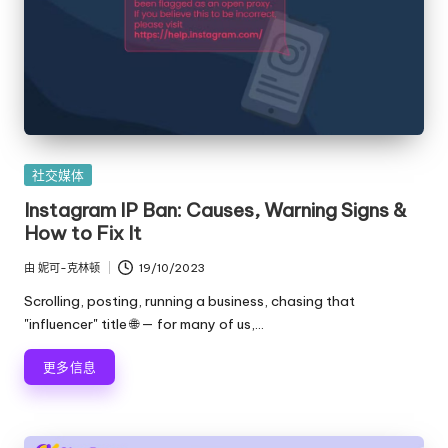
发
社交媒体
布
Instagram IP Ban: Causes, Warning Signs &
在
How to Fix It
由
妮可-克林顿
19/10/2023
发
布
Scrolling, posting, running a business, chasing that
者
"influencer" title 🌐 — for many of us,…
更多信息