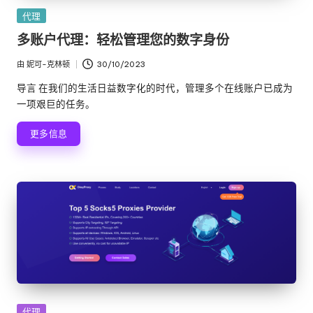
e
发
代理
布
多账户代理：轻松管理您的数字身份
y
在
P
由
妮可-克林顿
30/10/2023
发
布
ro
导言 在我们的生活日益数字化的时代，管理多个在线账户已成为
者
一项艰巨的任务。
x
更多信息
y
发
代理