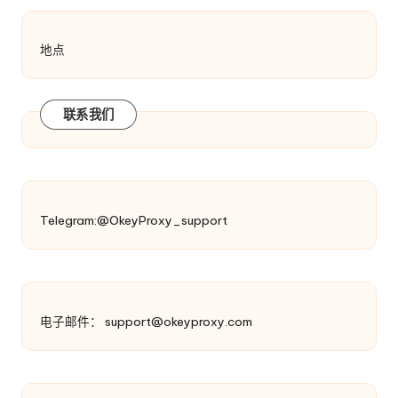
地点
联系我们
Telegram:@OkeyProxy_support
电子邮件：
support@okeyproxy.com