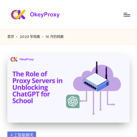
跳
至
满
OkeyProxy，
内
功
足
容
首页
-
2023 年档案
-
10 月的档案
能
您
强
大
各
的
种
HTTP(S)/SOCKS5
住
需
宅
求
代
理，
的
关
住
于
免
宅
费
代
网
发
人工智能聊天