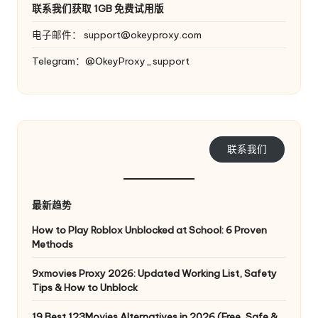
联系我们获取 1GB 免费试用版
电子邮件：
support@okeyproxy.com
Telegram：@OkeyProxy_support
联系我们
最新趋势
How to Play Roblox Unblocked at School: 6 Proven
Methods
9xmovies Proxy 2026: Updated Working List, Safety
Tips & How to Unblock
19 Best 123Movies Alternatives in 2026 (Free, Safe &