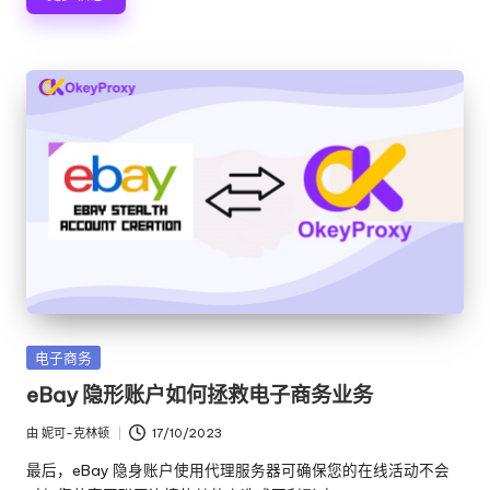
发
电子商务
布
eBay 隐形账户如何拯救电子商务业务
在
由
妮可-克林顿
17/10/2023
发
布
最后，eBay 隐身账户使用代理服务器可确保您的在线活动不会
者