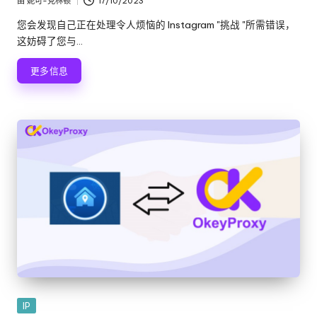
由
妮可-克林顿
17/10/2023
发
布
您会发现自己正在处理令人烦恼的 Instagram "挑战 "所需错误，
者
这妨碍了您与...
更多信息
发
IP