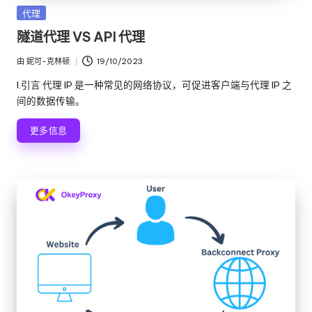
发
代理
布
隧道代理 VS API 代理
在
由
妮可-克林顿
19/10/2023
发
布
I.引言 代理 IP 是一种常见的网络协议，可促进客户端与代理 IP 之
者
间的数据传输。
更多信息