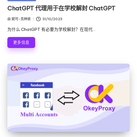
络
理
布
ChatGPT 代理用于在学校解封 ChatGPT
代
在
服
理
由
妮可-克林顿
31/10/2023
发
试
务
布
为什么 ChatGPT 有必要为学校解封？在现代...
用、
者
器
代
更多信息
理
[
设
免
置
教
费
程、
网
试
络
用
数
据
]
搜
-
刮
等。
O
k