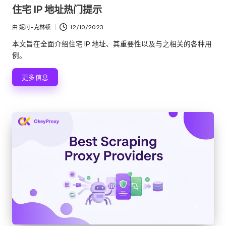
布
住宅 IP 地址热门提示
在
由
妮可-克林顿
12/10/2023
发
布
本文旨在全面介绍住宅 IP 地址、其重要性以及与之相关的各种用
者
例。
更多信息