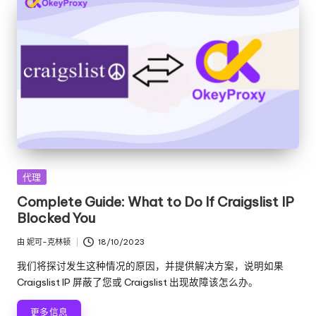
发
代理
布
Complete Guide: What to Do If Craigslist IP
在
Blocked You
由
妮可-克林顿
18/10/2023
发
布
我们将探讨发生这种情况的原因，并提供解决方案，说明如果
者
Craigslist IP 屏蔽了您或 Craigslist 出现故障该怎么办。
更多信息