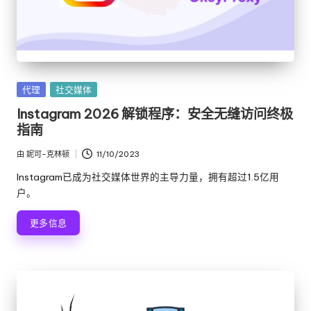
发
代理
社交媒体
布
Instagram 2026 解锁程序：安全无缝访问终极
在
指南
由
妮可-克林顿
11/10/2023
发
布
Instagram已成为社交媒体世界的主导力量，拥有超过1.5亿用
者
户。
更多信息