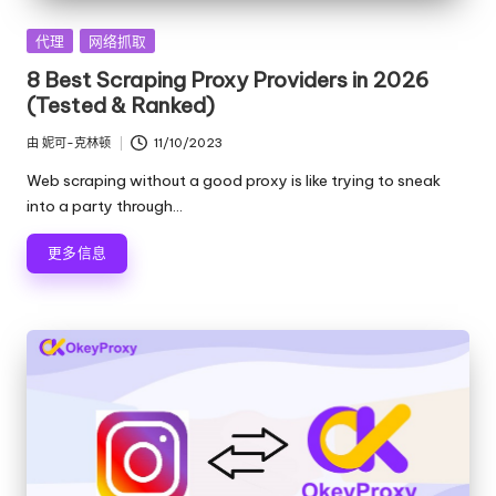
发
代理
网络抓取
布
8 Best Scraping Proxy Providers in 2026
在
(Tested & Ranked)
由
妮可-克林顿
11/10/2023
发
布
Web scraping without a good proxy is like trying to sneak
者
into a party through…
更多信息