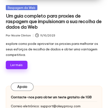
Publicado
Raspagem da Web
em
Um guia completo para proxies de
raspagem que impulsionam a sua recolha de
dados da Web
Por
Nicole Clinton
11/10/2023
Publicado
por
explore como pode aproveitar os proxies para melhorar os
seus esforços de recolha de dados e obter uma vantagem
competitiva.
Ler mais
Apoio
Contacte-nos para obter um teste gratuito de 1GB
Correio eletrónico:
support@okeyproxy.com