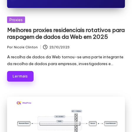
si
d
a
Publicado
Proxies
em
d
Melhores proxies residenciais rotativos para
raspagem de dados da Web em 2025
e
Por
Nicole Clinton
23/10/2023
s
Publicado
por
A recolha de dados da Web tornou-se uma parte integrante
[
da recolha de dados para empresas, investigadores e...
T
Ler mais
e
s
t
e
g