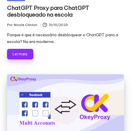
proxy,
n
em
ChatGPT Proxy para ChatGPT
recolha
desbloqueado na escola
c
de
dados
i
Por
Nicole Clinton
31/10/2023
Publicado
Web
por
a
Porque é que é necessário desbloquear o ChatGPT para a
e
escola? Na era moderna...
muito
is
mais.
Ler mais
p
a
r
a
t
o
d
a