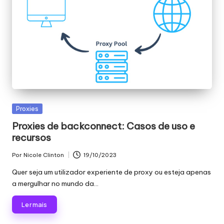
x
y
Publicado
Proxies
em
Proxies de backconnect: Casos de uso e
recursos
Por
Nicole Clinton
19/10/2023
Publicado
por
Quer seja um utilizador experiente de proxy ou esteja apenas
a mergulhar no mundo da...
Ler mais