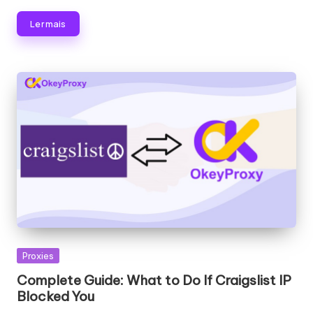
Ler mais
Publicado
Proxies
em
Complete Guide: What to Do If Craigslist IP
Blocked You