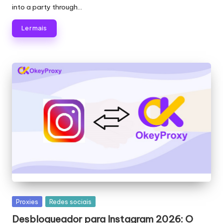
into a party through…
Ler mais
Publicado
Proxies
Redes sociais
em
Desbloqueador para Instagram 2026: O