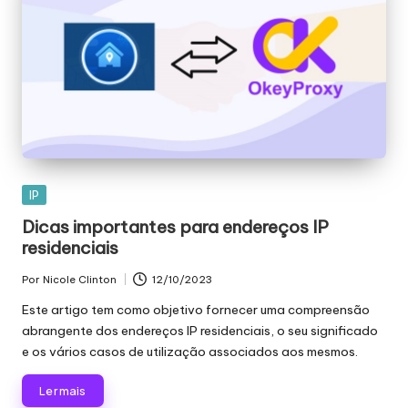
Publicado
IP
em
Dicas importantes para endereços IP
residenciais
Por
Nicole Clinton
12/10/2023
Publicado
por
Este artigo tem como objetivo fornecer uma compreensão
abrangente dos endereços IP residenciais, o seu significado
e os vários casos de utilização associados aos mesmos.
Ler mais