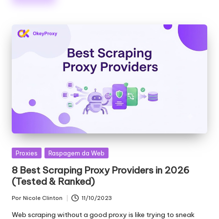
Publicado
Proxies
Raspagem da Web
em
8 Best Scraping Proxy Providers in 2026
(Tested & Ranked)
Por
Nicole Clinton
11/10/2023
Publicado
por
Web scraping without a good proxy is like trying to sneak