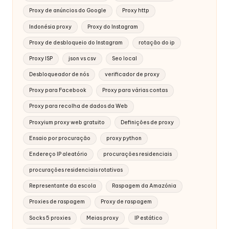
Proxy de anúncios do Google
Proxy http
Indonésia proxy
Proxy do Instagram
Proxy de desbloqueio do Instagram
rotação do ip
Proxy ISP
json vs csv
Seo local
Desbloqueador de nós
verificador de proxy
Proxy para Facebook
Proxy para várias contas
Proxy para recolha de dados da Web
Proxyium proxy web gratuito
Definições de proxy
Ensaio por procuração
proxy python
Endereço IP aleatório
procurações residenciais
procurações residenciais rotativas
Representante da escola
Raspagem da Amazónia
Proxies de raspagem
Proxy de raspagem
Socks 5 proxies
Meias proxy
IP estático