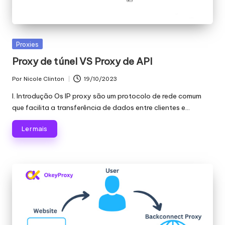
r
á
ti
Publicado
Proxies
s
em
Proxy de túnel VS Proxy de API
]
Por
Nicole Clinton
19/10/2023
Publicado
-
por
I. Introdução Os IP proxy são um protocolo de rede comum
O
que facilita a transferência de dados entre clientes e...
k
Ler mais
e
y
P
r
o