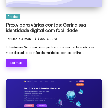
s
a
Publicado
Proxies
s
em
Proxy para várias contas: Gerir a sua
identidade digital com facilidade
s
u
Por
Nicole Clinton
30/10/2023
Publicado
por
Introdução Numa era em que levamos uma vida cada vez
a
mais digital, a gestão de múltiplas contas online...
s
Ler mais
n
e
c
e
s