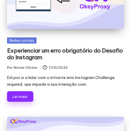
Publicado
Redes sociais
em
Experienciar um erro obrigatório do Desafio
do Instagram
Por
Nicole Clinton
17/10/2023
Publicado
por
Dá por si a lidar com o irritante erro Instagram Challenge
required, que impede a sua interação com...
Ler mais