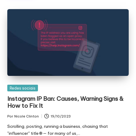
Publicado
Redes sociais
em
Instagram IP Ban: Causes, Warning Signs &
How to Fix It
Por
Nicole Clinton
19/10/2023
Publicado
por
Scrolling, posting, running a business, chasing that
"influencer" title 🌐 — for many of us,…