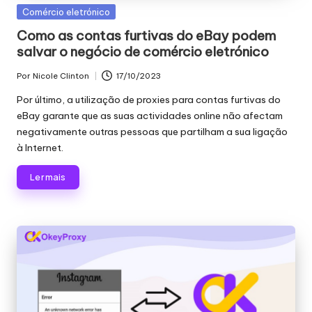
Publicado
Comércio eletrónico
em
Como as contas furtivas do eBay podem
salvar o negócio de comércio eletrónico
Por
Nicole Clinton
17/10/2023
Publicado
por
Por último, a utilização de proxies para contas furtivas do
eBay garante que as suas actividades online não afectam
negativamente outras pessoas que partilham a sua ligação
à Internet.
Ler mais