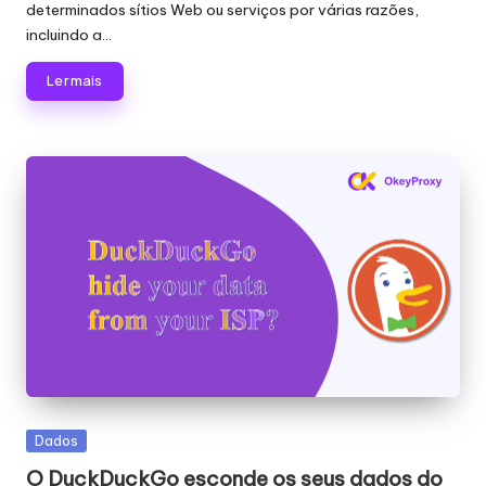
x
determinados sítios Web ou serviços por várias razões,
incluindo a...
y
Ler mais
Publicado
Dados
em
O DuckDuckGo esconde os seus dados do