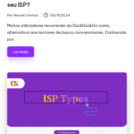
seu ISP?
Por
Nicole Clinton
26/11/2024
Publicado
por
Muitos utilizadores recorreram ao DuckDuckGo como
alternativa aos motores de busca convencionais. Conhecido
por...
Ler mais