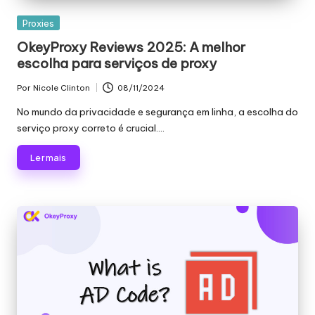
Publicado
Proxies
em
OkeyProxy Reviews 2025: A melhor
escolha para serviços de proxy
Por
Nicole Clinton
08/11/2024
Publicado
por
No mundo da privacidade e segurança em linha, a escolha do
serviço proxy correto é crucial....
Ler mais