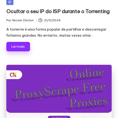
Publicado
IP
em
Ocultar o seu IP do ISP durante o Torrenting
Por
Nicole Clinton
21/11/2024
Publicado
por
A torrente é uma forma popular de partilhar e descarregar
ficheiros grandes. No entanto, muitas vezes atrai...
Ler mais