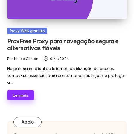
Publicado
Proxy Web gratuito
em
ProxFree Proxy para navegação segura e
alternativas fiáveis
Por
Nicole Clinton
01/11/2024
Publicado
por
No panorama atual da Internet, a utilização de proxies
tornou-se essencial para contornar as restrições e proteger
a...
Ler mais
Apoio