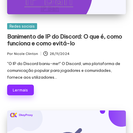
s
a
Publicado
Redes sociais
s
em
Banimento de IP do Discord: O que é, como
s
funciona e como evitá-lo
u
Por
Nicole Clinton
28/11/2024
Publicado
a
por
"O IP do Discord baniu-me!" O Discord, uma plataforma de
s
comunicação popular para jogadores e comunidades,
fornece aos utilizadores...
n
e
Ler mais
c
e
s