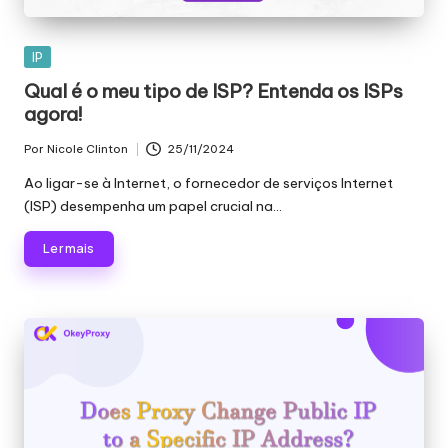
Publicado
IP
em
Qual é o meu tipo de ISP? Entenda os ISPs
agora!
Por
Nicole Clinton
25/11/2024
Publicado
por
Ao ligar-se à Internet, o fornecedor de serviços Internet
(ISP) desempenha um papel crucial na...
Ler mais