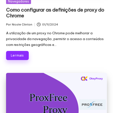
Publicado
Navegadores
em
Como configurar as definições de proxy do
Chrome
Por
Nicole Clinton
01/11/2024
Publicado
por
A utilização de um proxy no Chrome pode melhorar a
privacidade da navegação, permitir o acesso a conteúdos
com restrições geográficas e...
Ler mais