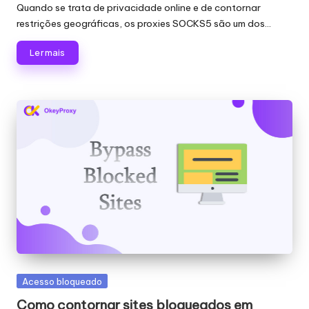
por
Quando se trata de privacidade online e de contornar
restrições geográficas, os proxies SOCKS5 são um dos...
Ler mais
Publicado
Acesso bloqueado
em
Como contornar sites bloqueados em