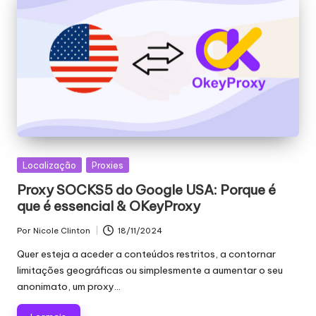
Publicado
Localização
Proxies
em
Proxy SOCKS5 do Google USA: Porque é
que é essencial & OKeyProxy
Por
Nicole Clinton
18/11/2024
Publicado
por
Quer esteja a aceder a conteúdos restritos, a contornar
limitações geográficas ou simplesmente a aumentar o seu
anonimato, um proxy...