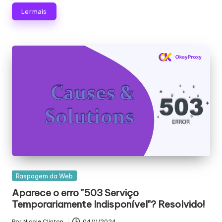
Ler mais
Publicado
Raspagem da Web
em
Aparece o erro "503 Serviço
Temporariamente Indisponível"? Resolvido!
Por
Nicole Clinton
04/11/2024