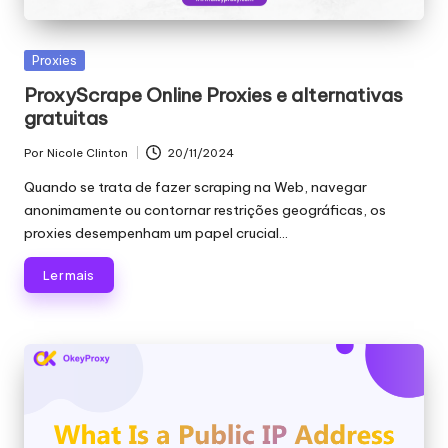
Publicado
Proxies
em
ProxyScrape Online Proxies e alternativas
gratuitas
Por
Nicole Clinton
20/11/2024
Publicado
por
Quando se trata de fazer scraping na Web, navegar
anonimamente ou contornar restrições geográficas, os
proxies desempenham um papel crucial...
Ler mais