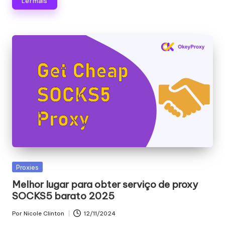
Ler mais
Publicado
Proxies
em
Melhor lugar para obter serviço de proxy
SOCKS5 barato 2025
Por
Nicole Clinton
12/11/2024
Publicado