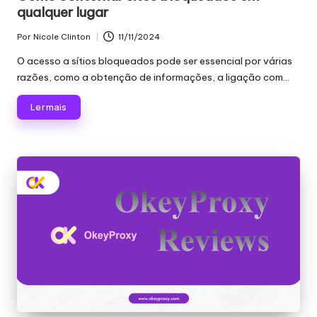
qualquer lugar
Por
Nicole Clinton
11/11/2024
Publicado
por
O acesso a sítios bloqueados pode ser essencial por várias
razões, como a obtenção de informações, a ligação com...
Ler mais