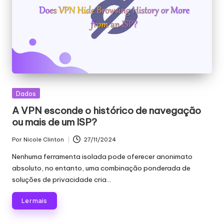
si
d
a
d
e
s
Publicado
Dados
[
em
A VPN esconde o histórico de navegação
T
ou mais de um ISP?
e
Por
Nicole Clinton
27/11/2024
Publicado
s
por
Nenhuma ferramenta isolada pode oferecer anonimato
absoluto, no entanto, uma combinação ponderada de
t
soluções de privacidade cria...
e
Ler mais
g