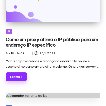
Publicado
IP
em
Como um proxy altera o IP público para um
endereço IP específico
Por
Nicole Clinton
25/11/2024
Publicado
por
Manter a privacidade e alcançar o anonimato online é
essencial no panorama digital moderno. Os proxies servem...
Ler mais