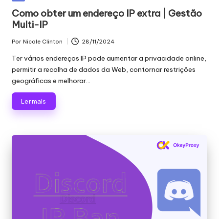
proxy,
n
em
Como obter um endereço IP extra | Gestão
recolha
Multi-IP
c
de
dados
i
Por
Nicole Clinton
28/11/2024
Publicado
Web
por
a
Ter vários endereços IP pode aumentar a privacidade online,
e
permitir a recolha de dados da Web, contornar restrições
muito
is
geográficas e melhorar...
mais.
p
Ler mais
a
r
a
t
o
d
a