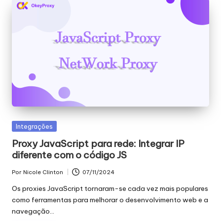
Publicado
Integrações
em
Proxy JavaScript para rede: Integrar IP
diferente com o código JS
Por
Nicole Clinton
07/11/2024
Publicado
por
Os proxies JavaScript tornaram-se cada vez mais populares
como ferramentas para melhorar o desenvolvimento web e a
navegação...