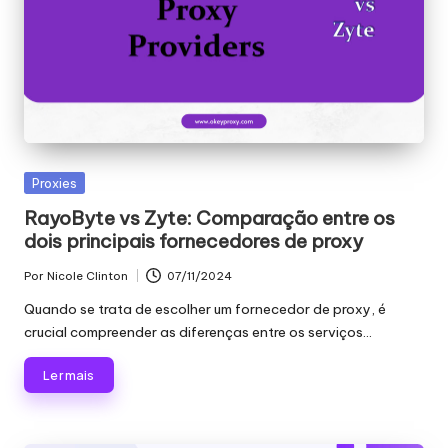
Publicado
Proxies
em
RayoByte vs Zyte: Comparação entre os
dois principais fornecedores de proxy
Por
Nicole Clinton
07/11/2024
Publicado
por
Quando se trata de escolher um fornecedor de proxy, é
crucial compreender as diferenças entre os serviços...
Ler mais