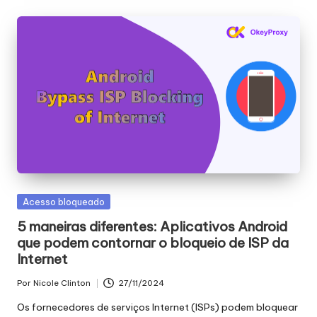
r
á
ti
s
]
-
O
k
e
Publicado
Acesso bloqueado
em
y
5 maneiras diferentes: Aplicativos Android
que podem contornar o bloqueio de ISP da
P
Internet
r
Por
Nicole Clinton
27/11/2024
Publicado
o
por
Os fornecedores de serviços Internet (ISPs) podem bloquear