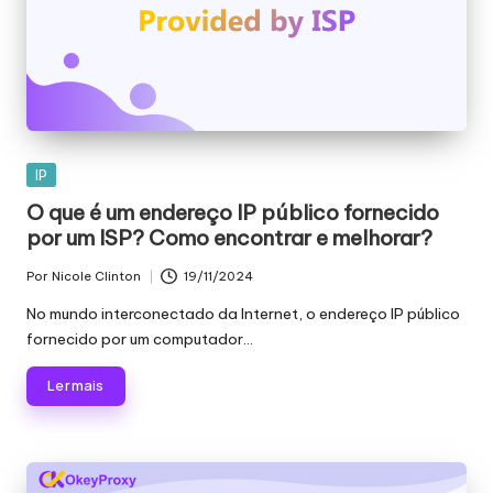
Publicado
IP
em
O que é um endereço IP público fornecido
por um ISP? Como encontrar e melhorar?
Por
Nicole Clinton
19/11/2024
Publicado
por
No mundo interconectado da Internet, o endereço IP público
fornecido por um computador...
Ler mais