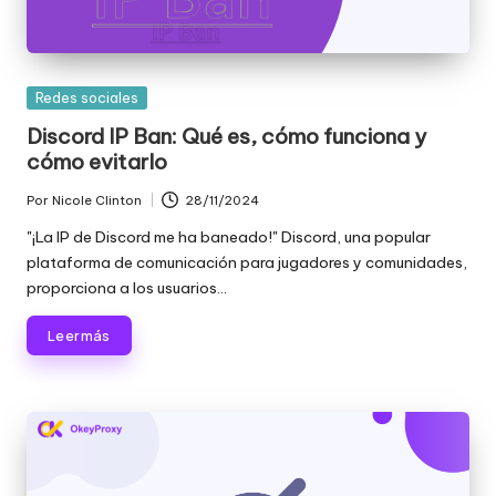
d
a
Publicada
Redes sociales
s
en
Discord IP Ban: Qué es, cómo funciona y
s
cómo evitarlo
u
Por
Nicole Clinton
28/11/2024
Publicado
s
por
"¡La IP de Discord me ha baneado!" Discord, una popular
n
plataforma de comunicación para jugadores y comunidades,
proporciona a los usuarios...
e
c
Leer más
e
si
d