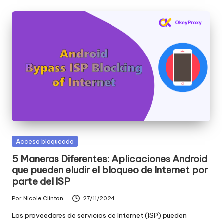
a
t
ui
t
a
]
-
O
k
Publicada
Acceso bloqueado
en
e
5 Maneras Diferentes: Aplicaciones Android
que pueden eludir el bloqueo de Internet por
y
parte del ISP
P
Por
Nicole Clinton
27/11/2024
Publicado
r
por
Los proveedores de servicios de Internet (ISP) pueden