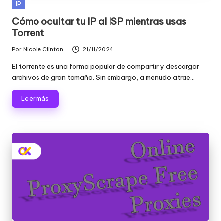
Publicada
IP
en
Cómo ocultar tu IP al ISP mientras usas
Torrent
Por
Nicole Clinton
21/11/2024
Publicado
por
El torrente es una forma popular de compartir y descargar
archivos de gran tamaño. Sin embargo, a menudo atrae...
Leer más