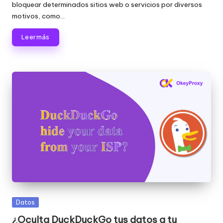
o
bloquear determinados sitios web o servicios por diversos
motivos, como...
x
Leer más
y
Publicada
Datos
en
¿Oculta DuckDuckGo tus datos a tu