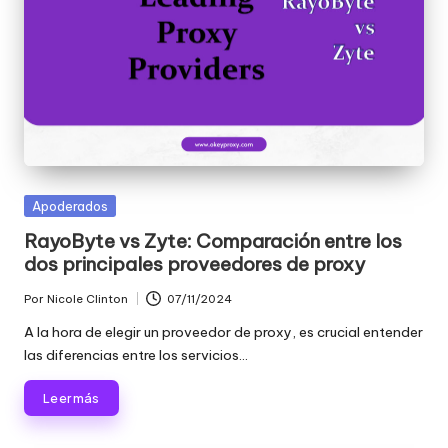
Publicada
Apoderados
en
RayoByte vs Zyte: Comparación entre los
dos principales proveedores de proxy
Por
Nicole Clinton
07/11/2024
Publicado
por
A la hora de elegir un proveedor de proxy, es crucial entender
las diferencias entre los servicios...
Leer más