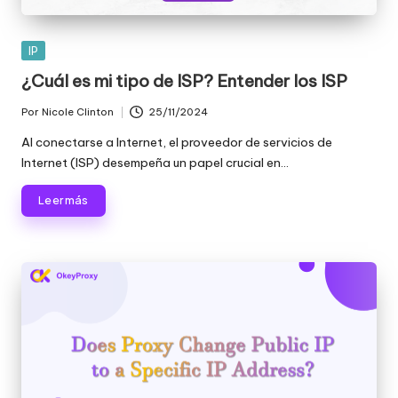
Publicada
IP
en
¿Cuál es mi tipo de ISP? Entender los ISP
Por
Nicole Clinton
25/11/2024
Publicado
por
Al conectarse a Internet, el proveedor de servicios de
Internet (ISP) desempeña un papel crucial en...
Leer más