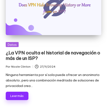
a
d
e
s
[
P
Publicada
Datos
r
en
¿La VPN oculta el historial de navegación o
u
más de un ISP?
e
Por
Nicole Clinton
27/11/2024
Publicado
b
por
Ninguna herramienta por sí sola puede ofrecer un anonimato
absoluto, pero una combinación meditada de soluciones de
a
privacidad crea...
g
Leer más
r