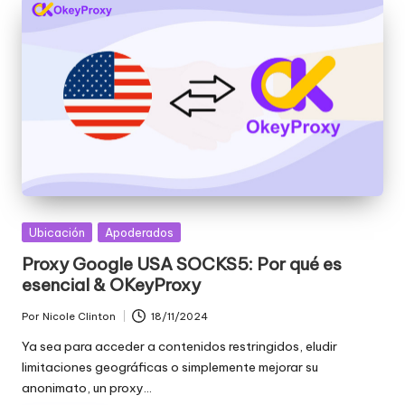
Publicada
Ubicación
Apoderados
en
Proxy Google USA SOCKS5: Por qué es
esencial & OKeyProxy
Por
Nicole Clinton
18/11/2024
Publicado
por
Ya sea para acceder a contenidos restringidos, eludir
limitaciones geográficas o simplemente mejorar su
anonimato, un proxy...