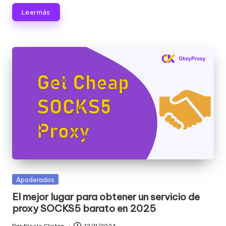
Leer más
Publicada
Apoderados
en
El mejor lugar para obtener un servicio de
proxy SOCKS5 barato en 2025
Por
Nicole Clinton
12/11/2024