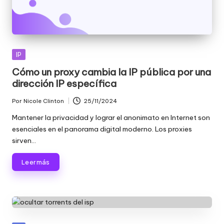
Publicada
IP
en
Cómo un proxy cambia la IP pública por una
dirección IP específica
Por
Nicole Clinton
25/11/2024
Publicado
por
Mantener la privacidad y lograr el anonimato en Internet son
esenciales en el panorama digital moderno. Los proxies
sirven...
Leer más