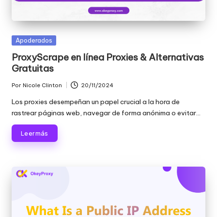
Publicada
Apoderados
en
ProxyScrape en línea Proxies & Alternativas
Gratuitas
Por
Nicole Clinton
20/11/2024
Publicado
por
Los proxies desempeñan un papel crucial a la hora de
rastrear páginas web, navegar de forma anónima o evitar...
Leer más