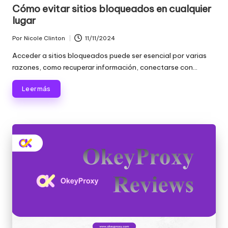
en
Cómo evitar sitios bloqueados en cualquier
lugar
Por
Nicole Clinton
11/11/2024
Publicado
por
Acceder a sitios bloqueados puede ser esencial por varias
razones, como recuperar información, conectarse con...
Leer más