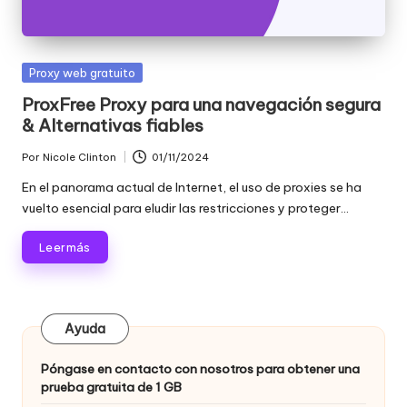
Publicada
Proxy web gratuito
en
ProxFree Proxy para una navegación segura
& Alternativas fiables
Por
Nicole Clinton
01/11/2024
Publicado
por
En el panorama actual de Internet, el uso de proxies se ha
vuelto esencial para eludir las restricciones y proteger...
Leer más
Ayuda
Póngase en contacto con nosotros para obtener una
prueba gratuita de 1 GB