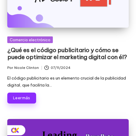
Publicada
Comercio electrónico
en
¿Qué es el código publicitario y cómo se
puede optimizar el marketing digital con él?
Por
Nicole Clinton
07/11/2024
Publicado
por
El código publicitario es un elemento crucial de la publicidad
digital, que facilita la...
Leer más