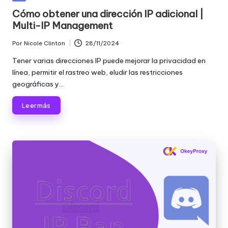
raspado
n
en
Cómo obtener una dirección IP adicional |
de
Multi-IP Management
c
datos
web
i
Por
Nicole Clinton
28/11/2024
Publicado
y
por
a
Tener varias direcciones IP puede mejorar la privacidad en
mucho
línea, permitir el rastreo web, eludir las restricciones
más.
l
geográficas y...
e
Leer más
s
p
a
r
a
t
o