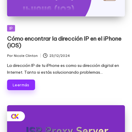
Publicada
IP
en
Cómo encontrar la dirección IP en el iPhone
(iOS)
Por
Nicole Clinton
23/12/2024
Publicado
por
La dirección IP de tu iPhone es como su dirección digital en
Internet. Tanto si estás solucionando problemas...
Leer más