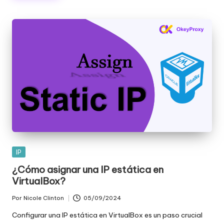
Publicada
IP
en
¿Cómo asignar una IP estática en
VirtualBox?
Por
Nicole Clinton
05/09/2024
Publicado
por
Configurar una IP estática en VirtualBox es un paso crucial