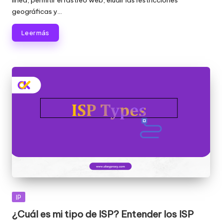
línea, permitir el rastreo web, eludir las restricciones
geográficas y...
Leer más
Publicada
IP
en
¿Cuál es mi tipo de ISP? Entender los ISP