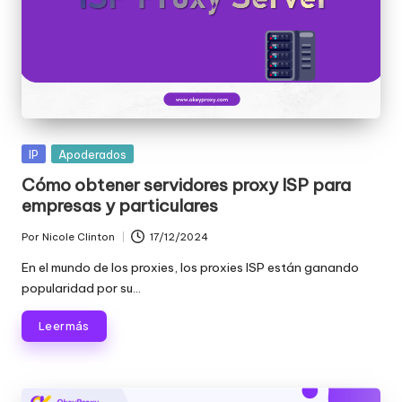
Publicada
IP
Apoderados
en
Cómo obtener servidores proxy ISP para
empresas y particulares
Por
Nicole Clinton
17/12/2024
Publicado
por
En el mundo de los proxies, los proxies ISP están ganando
popularidad por su...
Leer más