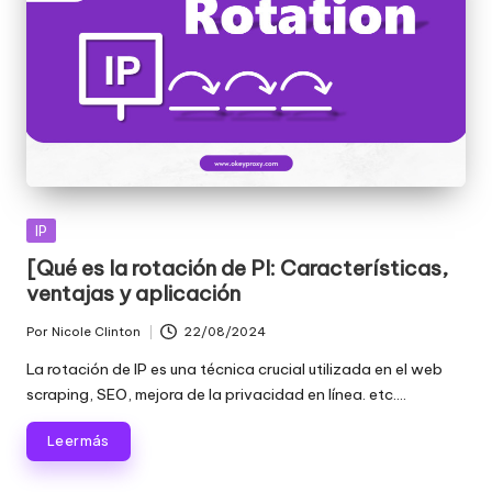
Publicada
IP
en
[Qué es la rotación de PI: Características,
ventajas y aplicación
Por
Nicole Clinton
22/08/2024
Publicado
por
La rotación de IP es una técnica crucial utilizada en el web
scraping, SEO, mejora de la privacidad en línea. etc....
Leer más