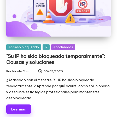
d
a
s
s
u
Publicada
Acceso bloqueado
IP
Apoderados
s
en
"Su IP ha sido bloqueada temporalmente":
n
Causas y soluciones
e
Por
Nicole Clinton
05/03/2026
Publicado
c
por
¿Atascado con el mensaje "su IP ha sido bloqueada
temporalmente"? Aprende por qué ocurre, cómo solucionarlo
e
y descubre estrategias profesionales para mantenerte
si
desbloqueado.
d
Leer más