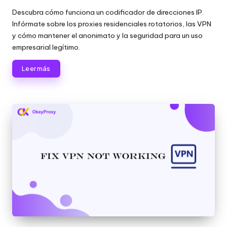
a
por
Descubra cómo funciona un codificador de direcciones IP.
t
Infórmate sobre los proxies residenciales rotatorios, las VPN
ui
y cómo mantener el anonimato y la seguridad para un uso
empresarial legítimo.
t
Leer más
a
]
-
O
k
e
y
P
r