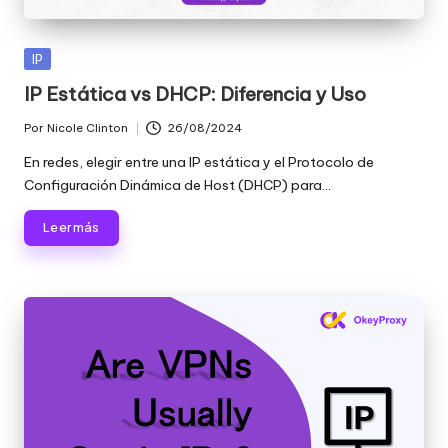
Publicada
IP
en
IP Estática vs DHCP: Diferencia y Uso
Por
Nicole Clinton
26/08/2024
Publicado
por
En redes, elegir entre una IP estática y el Protocolo de
Configuración Dinámica de Host (DHCP) para...
Leer más