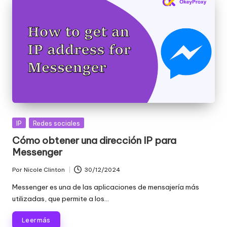
Publicada
IP
Redes sociales
en
Cómo obtener una dirección IP para
Messenger
Por
Nicole Clinton
30/12/2024
Publicado
por
Messenger es una de las aplicaciones de mensajería más
utilizadas, que permite a los...
Leer más