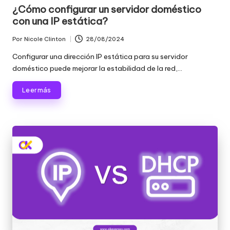
en
¿Cómo configurar un servidor doméstico
con una IP estática?
Por
Nicole Clinton
28/08/2024
Publicado
por
Configurar una dirección IP estática para su servidor
doméstico puede mejorar la estabilidad de la red,...
Leer más