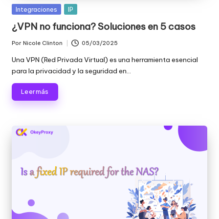
o
Publicada
Integraciones
IP
x
en
¿VPN no funciona? Soluciones en 5 casos
y
Por
Nicole Clinton
05/03/2025
Publicado
por
Una VPN (Red Privada Virtual) es una herramienta esencial
para la privacidad y la seguridad en...
Leer más