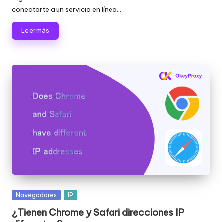
conectarte a un servicio en línea...
Leer más
Publicada
Navegadores
IP
en
¿Tienen Chrome y Safari direcciones IP