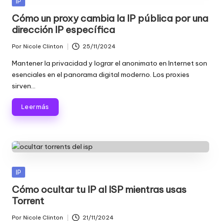
Publicada
IP
en
Cómo un proxy cambia la IP pública por una
dirección IP específica
Por
Nicole Clinton
25/11/2024
Publicado
por
Mantener la privacidad y lograr el anonimato en Internet son
esenciales en el panorama digital moderno. Los proxies
sirven...
Leer más
Publicada
IP
en
Cómo ocultar tu IP al ISP mientras usas
Torrent
Por
Nicole Clinton
21/11/2024