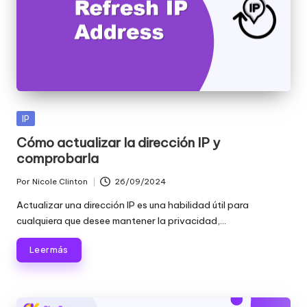
Publicada
IP
en
Cómo actualizar la dirección IP y
comprobarla
Por
Nicole Clinton
26/09/2024
Publicado
por
Actualizar una dirección IP es una habilidad útil para
cualquiera que desee mantener la privacidad,...
Leer más