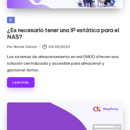
Publicada
IP
en
¿Es necesario tener una IP estática para el
NAS?
Por
Nicole Clinton
04/03/2025
Publicado
por
Los sistemas de almacenamiento en red (NAS) ofrecen una
solución centralizada y accesible para almacenar y
gestionar datos...
Leer más