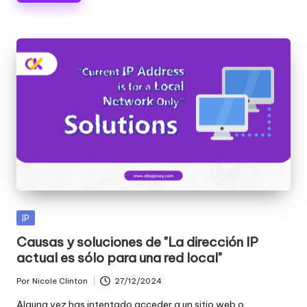
Publicada
IP
en
Causas y soluciones de "La dirección IP
actual es sólo para una red local"
Por
Nicole Clinton
27/12/2024
Publicado
por
Alguna vez has intentado acceder a un sitio web o