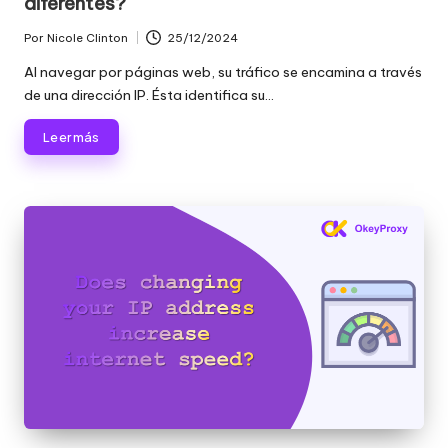
diferentes?
Por
Nicole Clinton
25/12/2024
Publicado
por
Al navegar por páginas web, su tráfico se encamina a través
de una dirección IP. Ésta identifica su...
Leer más