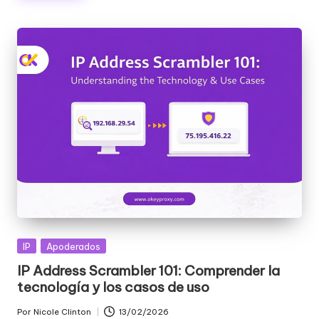
a
d
e
s
[
P
r
u
e
b
a
Publicada
IP
Apoderados
en
g
IP Address Scrambler 101: Comprender la
tecnología y los casos de uso
r
Por
Nicole Clinton
13/02/2026
Publicado