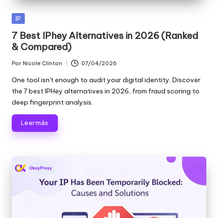
raspado
n
de
Publicada
IP
c
datos
en
7 Best IPhey Alternatives in 2026 (Ranked
web
i
& Compared)
y
a
mucho
Por
Nicole Clinton
07/04/2026
Publicado
más.
l
por
One tool isn't enough to audit your digital identity. Discover
the 7 best IPHey alternatives in 2026, from fraud scoring to
e
deep fingerprint analysis.
s
Leer más
p
a
r
a
t
o