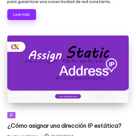
para garantizar una conectividad de red constante...
Leer más
Publicada
IP
en
¿Cómo asignar una dirección IP estática?