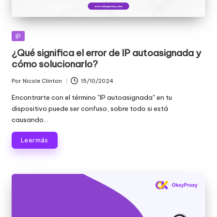
Publicada
IP
en
¿Qué significa el error de IP autoasignada y
cómo solucionarlo?
Por
Nicole Clinton
15/10/2024
Publicado
por
Encontrarte con el término "IP autoasignada" en tu
dispositivo puede ser confuso, sobre todo si está
causando...
Leer más