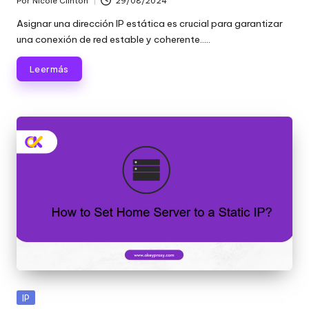
Por
Nicole Clinton
29/08/2024
Publicado
por
Asignar una dirección IP estática es crucial para garantizar
una conexión de red estable y coherente.....
Leer más
Publicada
IP