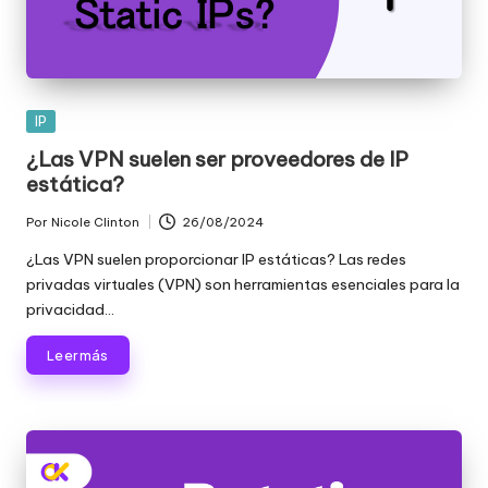
Publicada
IP
en
¿Las VPN suelen ser proveedores de IP
estática?
Por
Nicole Clinton
26/08/2024
Publicado
por
¿Las VPN suelen proporcionar IP estáticas? Las redes
privadas virtuales (VPN) son herramientas esenciales para la
privacidad...
Leer más