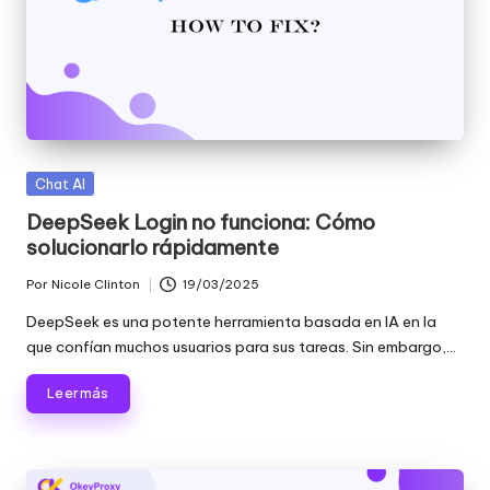
Publicada
Chat AI
en
DeepSeek Login no funciona: Cómo
solucionarlo rápidamente
Por
Nicole Clinton
19/03/2025
Publicado
por
DeepSeek es una potente herramienta basada en IA en la
que confían muchos usuarios para sus tareas. Sin embargo,...
Leer más