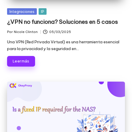
Publicada
Integraciones
IP
en
¿VPN no funciona? Soluciones en 5 casos
Por
Nicole Clinton
05/03/2025
Publicado
por
Una VPN (Red Privada Virtual) es una herramienta esencial
para la privacidad y la seguridad en...
Leer más