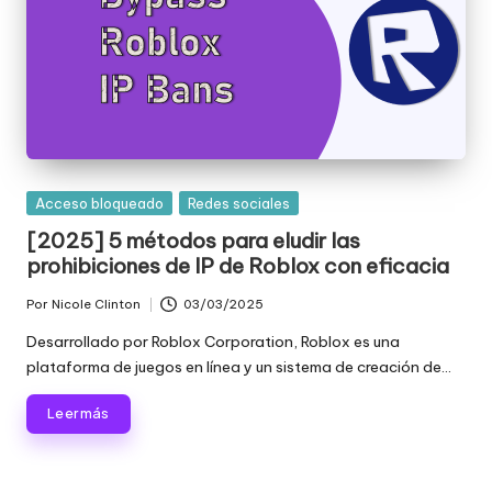
Publicada
Acceso bloqueado
Redes sociales
en
[2025] 5 métodos para eludir las
prohibiciones de IP de Roblox con eficacia
Por
Nicole Clinton
03/03/2025
Publicado
por
Desarrollado por Roblox Corporation, Roblox es una
plataforma de juegos en línea y un sistema de creación de...
Leer más