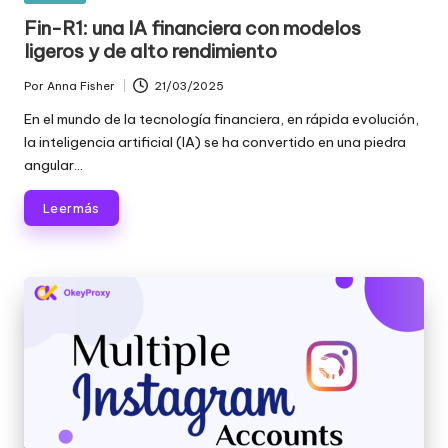
en
Fin-R1: una IA financiera con modelos
ligeros y de alto rendimiento
Por
Anna Fisher
21/03/2025
Publicado
por
En el mundo de la tecnología financiera, en rápida evolución,
la inteligencia artificial (IA) se ha convertido en una piedra
angular...
Leer más