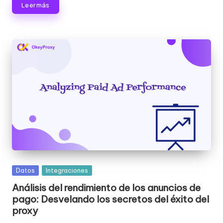
o
Leer más
x
y
Publicada
Datos
Integraciones
en
Análisis del rendimiento de los anuncios de
pago: Desvelando los secretos del éxito del
proxy