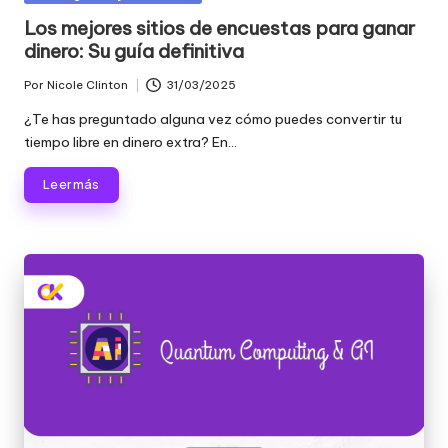
raspado
n
en
Los mejores sitios de encuestas para ganar
de
dinero: Su guía definitiva
c
datos
web
i
Por
Nicole Clinton
31/03/2025
Publicado
y
por
a
¿Te has preguntado alguna vez cómo puedes convertir tu
mucho
tiempo libre en dinero extra? En...
más.
l
Leer más
e
s
p
a
r
a
t
o