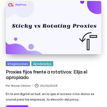
a
t
ui
t
a
]
-
O
Publicada
Integraciones
Apoderados
k
en
Proxies fijos frente a rotativos: Elija el
e
apropiado
y
Por
Nicole Clinton
25/03/2025
Publicado
P
por
En la era digital actual, en la que el acceso a los datos es
crucial para las empresas, la elección del proxy...
r