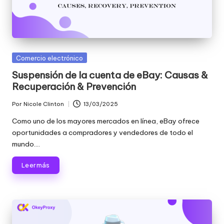
Publicada
Comercio electrónico
en
Suspensión de la cuenta de eBay: Causas &
Recuperación & Prevención
Por
Nicole Clinton
13/03/2025
Publicado
por
Como uno de los mayores mercados en línea, eBay ofrece
oportunidades a compradores y vendedores de todo el
mundo....
Leer más