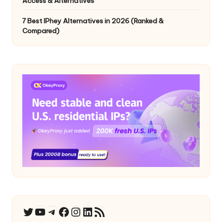
Access & Alternatives
7 Best IPhey Alternatives in 2026 (Ranked &
Compared)
YouTube
Telegrama
Facebook
Instagram
LinkedIn
Canal RSS
Twitter