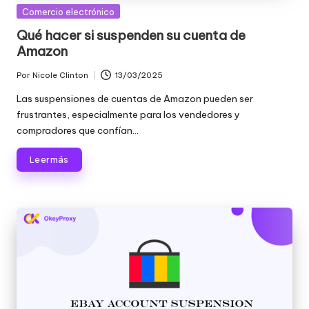
Publicada
Comercio electrónico
en
Qué hacer si suspenden su cuenta de
Amazon
Por
Nicole Clinton
13/03/2025
Publicado
por
Las suspensiones de cuentas de Amazon pueden ser
frustrantes, especialmente para los vendedores y
compradores que confían...
Leer más