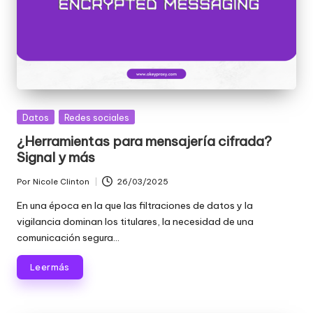
a
d
e
s
[
P
Publicada
Datos
Redes sociales
en
¿Herramientas para mensajería cifrada?
r
Signal y más
u
Por
Nicole Clinton
26/03/2025
Publicado
e
por
En una época en la que las filtraciones de datos y la
b
vigilancia dominan los titulares, la necesidad de una
comunicación segura...
a
g
Leer más
r