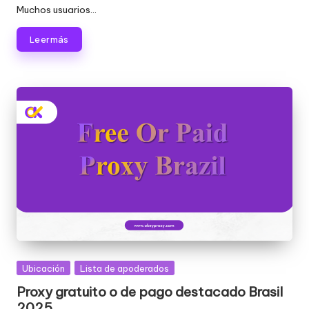
Muchos usuarios...
Leer más
Publicada
Ubicación
Lista de apoderados
en
Proxy gratuito o de pago destacado Brasil
2025