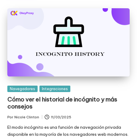
Publicada
Navegadores
Integraciones
en
Cómo ver el historial de incógnito y más
consejos
Por
Nicole Clinton
11/03/2025
Publicado
por
El modo incógnito es una función de navegación privada
disponible en la mayoría de los navegadores web modernos.