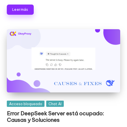
Leer más
Publicada
Acceso bloqueado
Chat AI
en
Error DeepSeek Server está ocupado:
Causas y Soluciones