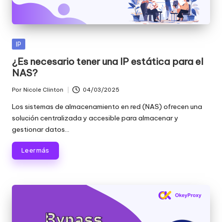
Publicada
IP
en
¿Es necesario tener una IP estática para el
NAS?
Por
Nicole Clinton
04/03/2025
Publicado
por
Los sistemas de almacenamiento en red (NAS) ofrecen una
solución centralizada y accesible para almacenar y
gestionar datos...
Leer más