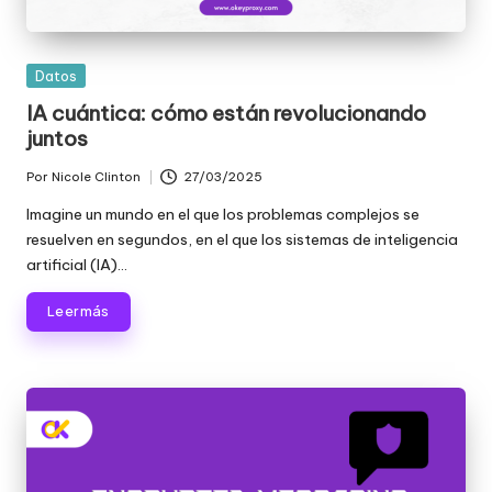
d
a
Publicada
Datos
s
en
IA cuántica: cómo están revolucionando
juntos
s
u
Por
Nicole Clinton
27/03/2025
Publicado
por
Imagine un mundo en el que los problemas complejos se
s
resuelven en segundos, en el que los sistemas de inteligencia
n
artificial (IA)...
e
Leer más
c
e
si
d