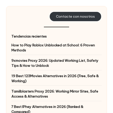
d
a
Contacte con nosotros
s
s
Tendencias recientes
u
How to Play Roblox Unblocked at School: 6 Proven
s
Methods
n
9xmovies Proxy 2026: Updated Working List, Safety
Tips & How to Unblock
e
c
19 Best 123Movies Alternatives in 2026 (Free, Safe &
Working)
e
Tamilblasters Proxy 2026: Working Mirror Sites, Safe
si
Access & Alternatives
d
7 Best IPhey Alternatives in 2026 (Ranked &
Compared)