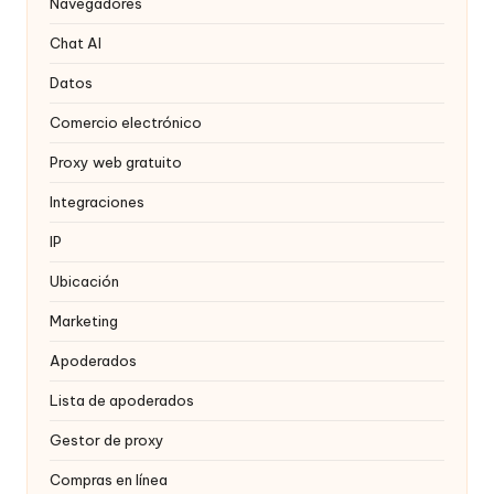
a
Navegadores
t
Chat AI
ui
Datos
t
Comercio electrónico
a
Proxy web gratuito
]
Integraciones
-
IP
O
Ubicación
k
Marketing
e
Apoderados
y
Lista de apoderados
P
Gestor de proxy
r
Compras en línea