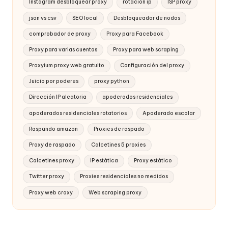
Instagram desbloquear proxy
rotación ip
ISP proxy
json vs csv
SEO local
Desbloqueador de nodos
comprobador de proxy
Proxy para Facebook
Proxy para varias cuentas
Proxy para web scraping
Proxyium proxy web gratuito
Configuración del proxy
Juicio por poderes
proxy python
Dirección IP aleatoria
apoderados residenciales
apoderados residenciales rotatorios
Apoderado escolar
Raspando amazon
Proxies de raspado
Proxy de raspado
Calcetines 5 proxies
Calcetines proxy
IP estática
Proxy estático
Twitter proxy
Proxies residenciales no medidos
Proxy web croxy
Web scraping proxy