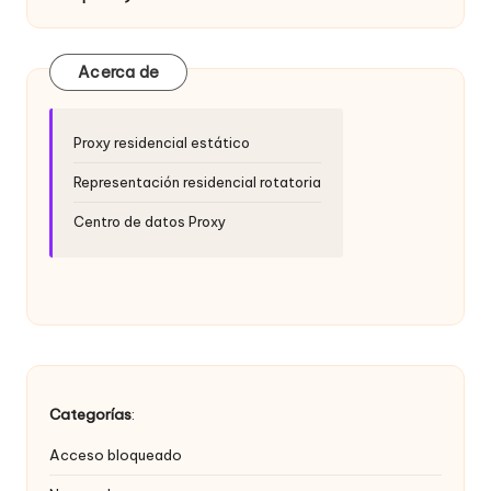
a
d
e
Acerca de
s
Proxy residencial estático
[
P
Representación residencial rotatoria
r
Centro de datos Proxy
u
e
b
a
g
Categorías
:
r
Acceso bloqueado