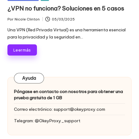
raspado
n
en
¿VPN no funciona? Soluciones en 5 casos
de
c
datos
Por
Nicole Clinton
05/03/2025
Publicado
web
i
por
Una VPN (Red Privada Virtual) es una herramienta esencial
y
a
para la privacidad y la seguridad en...
mucho
más.
l
Leer más
e
s
Ayuda
p
a
Póngase en contacto con nosotros para obtener una
prueba gratuita de 1 GB
r
Correo electrónico:
support@okeyproxy.com
a
Telegram: @OkeyProxy_support
t
o