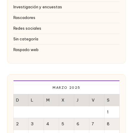
o
Investigación y encuestas
x
Rascadores
y
Redes sociales
Sin categoría
Raspado web
MARZO 2025
D
L
M
X
J
V
S
1
2
3
4
5
6
7
8