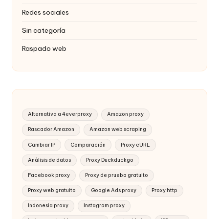
Redes sociales
Sin categoría
Raspado web
Alternativa a 4everproxy
Amazon proxy
Rascador Amazon
Amazon web scraping
Cambiar IP
Comparación
Proxy cURL
Análisis de datos
Proxy Duckduckgo
Facebook proxy
Proxy de prueba gratuito
Proxy web gratuito
Google Ads proxy
Proxy http
Indonesia proxy
Instagram proxy