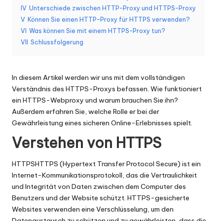
IV
Unterschiede zwischen HTTP-Proxy und HTTPS-Proxy
K
V
Können Sie einen HTTP-Proxy für HTTPS verwenden?
o
VI
Was können Sie mit einem HTTPS-Proxy tun?
VII
Schlussfolgerung
st
e
In diesem Artikel werden wir uns mit dem vollständigen
nl
Verständnis des HTTPS-Proxys befassen. Wie funktioniert
o
ein HTTPS-Webproxy und warum brauchen Sie ihn?
Außerdem erfahren Sie, welche Rolle er bei der
s
Gewährleistung eines sicheren Online-Erlebnisses spielt.
e
Verstehen von HTTPS
T
HTTPS
HTTPS (Hypertext Transfer Protocol Secure) ist ein
e
Internet-Kommunikationsprotokoll, das die Vertraulichkeit
st
und Integrität von Daten zwischen dem Computer des
Benutzers und der Website schützt. HTTPS-gesicherte
v
Websites verwenden eine Verschlüsselung, um den
Datenaustausch zu schützen und zu gewährleisten, dass die