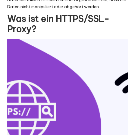
er
Daten nicht manipuliert oder abgehört werden.
si
Was ist ein HTTPS/SSL-
o
Proxy?
n
]
-
O
k
e
y
P
r
o