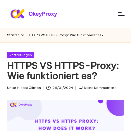
Zum
Inhalt
W
OkeyProxy,
springen
leistungsstarke
o
Startseite
-
HTTPS VS HTTPS-Proxy: Wie funktioniert es?
HTTP(S)/SOCKS5-
h
Proxys,
über
n
Gepostet
Vertretungen
kostenlose
in
HTTPS VS HTTPS-Proxy:
-
Web-
Proxys
Wie funktioniert es?
P
zum
r
Ausprobieren,
Unter
Nicole Clinton
26/01/2024
Keine Kommentare
Geschrieben
Tutorials
o
von
zu
xi
Proxy-
Einstellungen,
e
Web-
s
Daten-