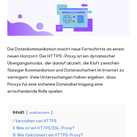
Scraping
f
und
ü
mehr.
r
je
d
Die Datenkommunikation macht neue Fortschritte an einem
neuen Horizont. Der HTTPS-Proxy ist ein dynamischer
e
Übergangsmodus, der darauf abzielt, die Kluft zwischen
n
flüssiger Kommunikation und Datensicherheit im Internet zu
verringern. Viele Untersuchungen haben ergeben, dass
B
Proxys für eine sicherere Datenübertragung eine
e
entscheidende Rolle spielen.
d
a
Inhalt
ausblenden
I
Verstehen von HTTPS
rf
II
Was ist ein HTTPS/SSL-Proxy?
[
III
Wie funktioniert ein HTTPS-Proxy?