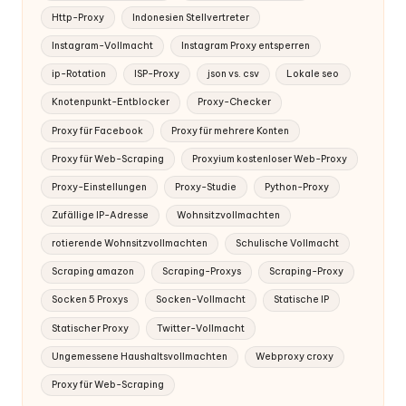
Http-Proxy
Indonesien Stellvertreter
Instagram-Vollmacht
Instagram Proxy entsperren
ip-Rotation
ISP-Proxy
json vs. csv
Lokale seo
Knotenpunkt-Entblocker
Proxy-Checker
Proxy für Facebook
Proxy für mehrere Konten
Proxy für Web-Scraping
Proxyium kostenloser Web-Proxy
Proxy-Einstellungen
Proxy-Studie
Python-Proxy
Zufällige IP-Adresse
Wohnsitzvollmachten
rotierende Wohnsitzvollmachten
Schulische Vollmacht
Scraping amazon
Scraping-Proxys
Scraping-Proxy
Socken 5 Proxys
Socken-Vollmacht
Statische IP
Statischer Proxy
Twitter-Vollmacht
Ungemessene Haushaltsvollmachten
Webproxy croxy
Proxy für Web-Scraping