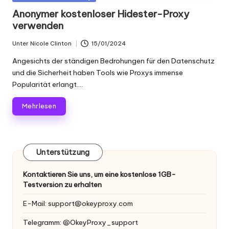
Scraping
f
in
Anonymer kostenloser Hidester-Proxy
und
verwenden
ü
mehr.
r
Unter
Nicole Clinton
15/01/2024
Geschrieben
von
je
Angesichts der ständigen Bedrohungen für den Datenschutz
und die Sicherheit haben Tools wie Proxys immense
d
Popularität erlangt....
e
Mehr lesen
n
B
e
Unterstützung
d
Kontaktieren Sie uns, um eine kostenlose 1GB-
Testversion zu erhalten
a
rf
E-Mail:
support@okeyproxy.com
[
Telegramm: @OkeyProxy_support