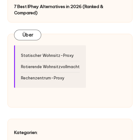
er
7 Best IPhey Alternatives in 2026 (Ranked &
si
Compared)
o
n
Über
]
-
Statischer Wohnsitz-Proxy
O
Rotierende Wohnsitzvollmacht
k
Rechenzentrum-Proxy
e
y
P
r
o
Kategorien
: