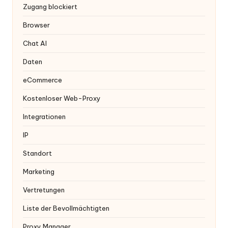
x
Zugang blockiert
y
Browser
Chat AI
Daten
eCommerce
Kostenloser Web-Proxy
Integrationen
IP
Standort
Marketing
Vertretungen
Liste der Bevollmächtigten
Proxy Manager