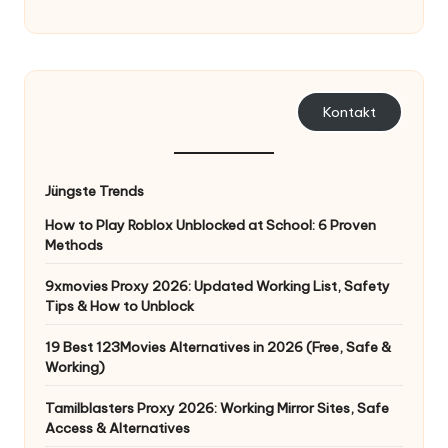
K
o
st
Kontakt
e
nl
Jüngste Trends
o
How to Play Roblox Unblocked at School: 6 Proven
s
Methods
e
9xmovies Proxy 2026: Updated Working List, Safety
T
Tips & How to Unblock
e
19 Best 123Movies Alternatives in 2026 (Free, Safe &
Working)
st
v
Tamilblasters Proxy 2026: Working Mirror Sites, Safe
Access & Alternatives