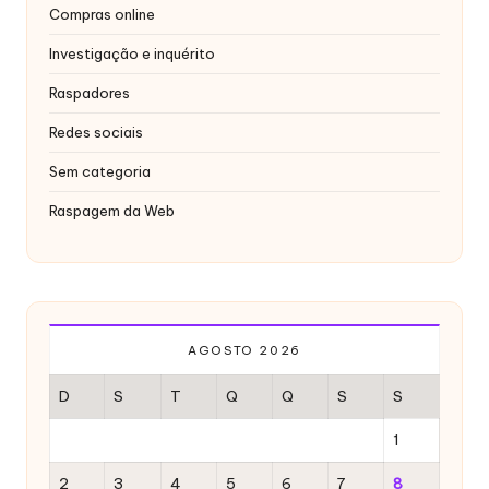
x
Compras online
y
Investigação e inquérito
Raspadores
Redes sociais
Sem categoria
Raspagem da Web
AGOSTO 2026
D
S
T
Q
Q
S
S
1
2
3
4
5
6
7
8