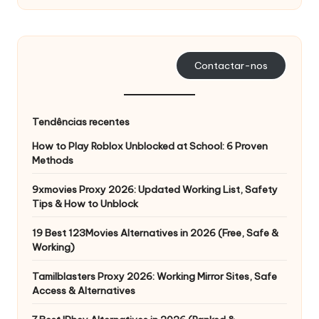
s
a
s
Contactar-nos
s
u
Tendências recentes
a
How to Play Roblox Unblocked at School: 6 Proven
Methods
s
n
9xmovies Proxy 2026: Updated Working List, Safety
Tips & How to Unblock
e
19 Best 123Movies Alternatives in 2026 (Free, Safe &
c
Working)
e
Tamilblasters Proxy 2026: Working Mirror Sites, Safe
s
Access & Alternatives