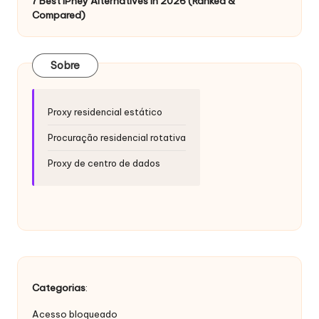
si
7 Best IPhey Alternatives in 2026 (Ranked &
Compared)
d
a
Sobre
d
e
Proxy residencial estático
s
Procuração residencial rotativa
[
Proxy de centro de dados
T
e
s
t
e
Categorias
:
g
Acesso bloqueado