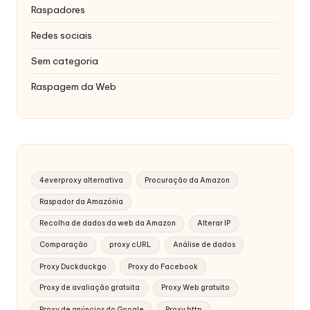
Raspadores
Redes sociais
Sem categoria
Raspagem da Web
4everproxy alternativa
Procuração da Amazon
Raspador da Amazónia
Recolha de dados da web da Amazon
Alterar IP
Comparação
proxy cURL
Análise de dados
Proxy Duckduckgo
Proxy do Facebook
Proxy de avaliação gratuita
Proxy Web gratuito
Proxy de anúncios do Google
Proxy http