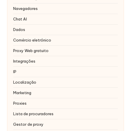
r
Navegadores
á
Chat AI
ti
Dados
s
Comércio eletrónico
]
-
Proxy Web gratuito
O
Integrações
k
IP
e
Localização
y
Marketing
P
Proxies
r
Lista de procuradores
o
Gestor de proxy