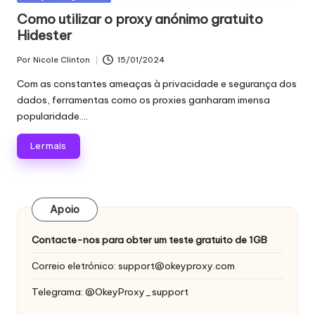
proxy,
n
em
Como utilizar o proxy anónimo gratuito
recolha
Hidester
c
de
dados
i
Por
Nicole Clinton
15/01/2024
Publicado
Web
por
a
Com as constantes ameaças à privacidade e segurança dos
e
dados, ferramentas como os proxies ganharam imensa
muito
is
popularidade....
mais.
p
Ler mais
a
r
a
Apoio
t
Contacte-nos para obter um teste gratuito de 1GB
o
Correio eletrónico:
support@okeyproxy.com
d
Telegrama: @OkeyProxy_support
a