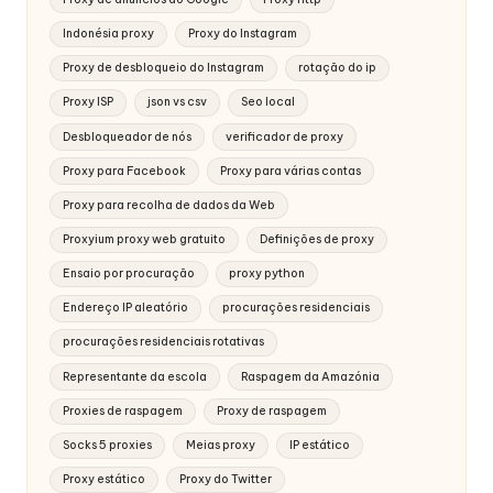
Indonésia proxy
Proxy do Instagram
Proxy de desbloqueio do Instagram
rotação do ip
Proxy ISP
json vs csv
Seo local
Desbloqueador de nós
verificador de proxy
Proxy para Facebook
Proxy para várias contas
Proxy para recolha de dados da Web
Proxyium proxy web gratuito
Definições de proxy
Ensaio por procuração
proxy python
Endereço IP aleatório
procurações residenciais
procurações residenciais rotativas
Representante da escola
Raspagem da Amazónia
Proxies de raspagem
Proxy de raspagem
Socks 5 proxies
Meias proxy
IP estático
Proxy estático
Proxy do Twitter