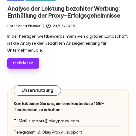
Scraping
f
in
Analyse der Leistung bezahlter Werbung:
und
Enthüllung der Proxy-Erfolgsgeheimnisse
ü
mehr.
r
Unter
Anna Fischer
24/03/2025
Geschrieben
von
je
In der heutigen wettbewerbsintensiven digitalen Landschaft
ist die Analyse der bezahlten Anzeigenleistung für
d
Unternehmen, die...
e
Mehr lesen
n
B
e
Unterstützung
d
Kontaktieren Sie uns, um eine kostenlose 1GB-
Testversion zu erhalten
a
rf
E-Mail:
support@okeyproxy.com
[
Telegramm: @OkeyProxy_support