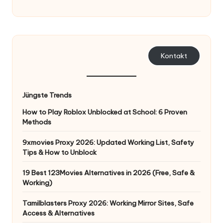
K
o
st
Kontakt
e
nl
Jüngste Trends
o
How to Play Roblox Unblocked at School: 6 Proven
s
Methods
e
9xmovies Proxy 2026: Updated Working List, Safety
T
Tips & How to Unblock
e
19 Best 123Movies Alternatives in 2026 (Free, Safe &
Working)
st
v
Tamilblasters Proxy 2026: Working Mirror Sites, Safe
Access & Alternatives