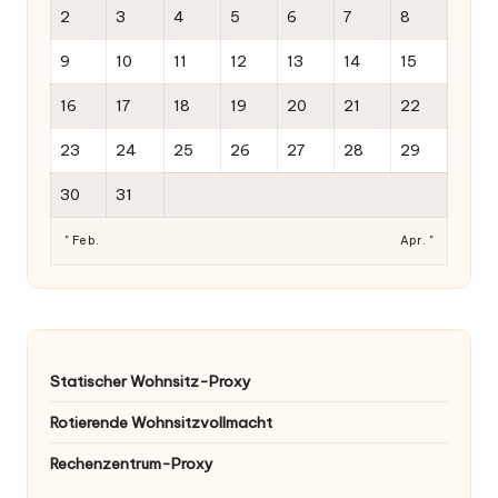
2
3
4
5
6
7
8
9
10
11
12
13
14
15
16
17
18
19
20
21
22
23
24
25
26
27
28
29
30
31
" Feb.
Apr. "
Statischer Wohnsitz-Proxy
Rotierende Wohnsitzvollmacht
Rechenzentrum-Proxy