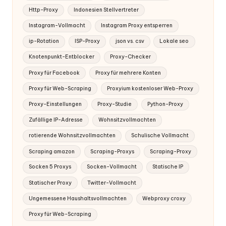
Http-Proxy
Indonesien Stellvertreter
Instagram-Vollmacht
Instagram Proxy entsperren
ip-Rotation
ISP-Proxy
json vs. csv
Lokale seo
Knotenpunkt-Entblocker
Proxy-Checker
Proxy für Facebook
Proxy für mehrere Konten
Proxy für Web-Scraping
Proxyium kostenloser Web-Proxy
Proxy-Einstellungen
Proxy-Studie
Python-Proxy
Zufällige IP-Adresse
Wohnsitzvollmachten
rotierende Wohnsitzvollmachten
Schulische Vollmacht
Scraping amazon
Scraping-Proxys
Scraping-Proxy
Socken 5 Proxys
Socken-Vollmacht
Statische IP
Statischer Proxy
Twitter-Vollmacht
Ungemessene Haushaltsvollmachten
Webproxy croxy
Proxy für Web-Scraping