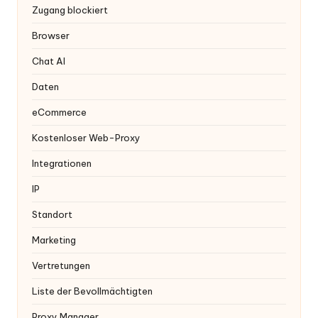
x
Zugang blockiert
y
Browser
Chat AI
Daten
eCommerce
Kostenloser Web-Proxy
Integrationen
IP
Standort
Marketing
Vertretungen
Liste der Bevollmächtigten
Proxy Manager