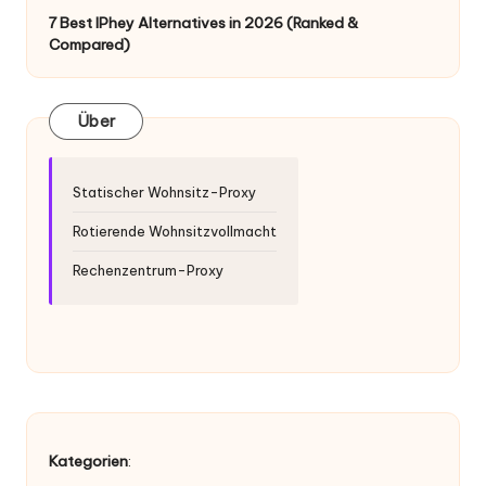
er
7 Best IPhey Alternatives in 2026 (Ranked &
si
Compared)
o
n
Über
]
-
Statischer Wohnsitz-Proxy
O
Rotierende Wohnsitzvollmacht
k
Rechenzentrum-Proxy
e
y
P
r
o
Kategorien
: