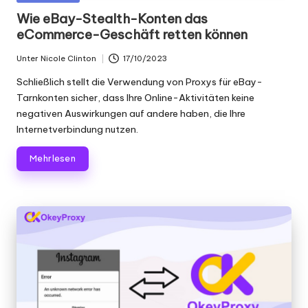
Scraping
f
in
Wie eBay-Stealth-Konten das
und
eCommerce-Geschäft retten können
ü
mehr.
r
Unter
Nicole Clinton
17/10/2023
Geschrieben
von
je
Schließlich stellt die Verwendung von Proxys für eBay-
Tarnkonten sicher, dass Ihre Online-Aktivitäten keine
d
negativen Auswirkungen auf andere haben, die Ihre
Internetverbindung nutzen.
e
n
Mehr lesen
B
e
d
a
rf
[