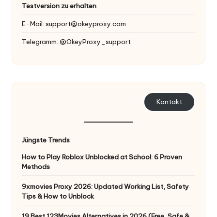
er
Testversion zu erhalten
si
E-Mail:
support@okeyproxy.com
o
Telegramm: @OkeyProxy_support
n
]
-
O
Kontakt
k
e
Jüngste Trends
y
How to Play Roblox Unblocked at School: 6 Proven
P
Methods
r
9xmovies Proxy 2026: Updated Working List, Safety
Tips & How to Unblock
o
19 Best 123Movies Alternatives in 2026 (Free, Safe &