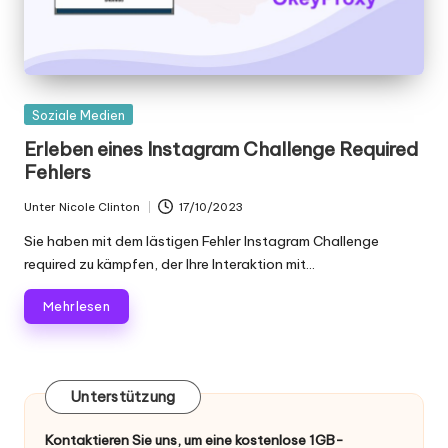
K
o
st
Gepostet
Soziale Medien
e
in
Erleben eines Instagram Challenge Required
nl
Fehlers
o
Unter
Nicole Clinton
17/10/2023
Geschrieben
s
von
Sie haben mit dem lästigen Fehler Instagram Challenge
required zu kämpfen, der Ihre Interaktion mit...
e
T
Mehr lesen
e
st
Unterstützung
v
Kontaktieren Sie uns, um eine kostenlose 1GB-