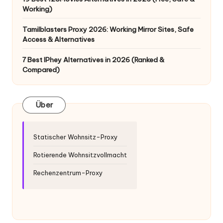
x
Working)
y
Tamilblasters Proxy 2026: Working Mirror Sites, Safe
Access & Alternatives
7 Best IPhey Alternatives in 2026 (Ranked &
Compared)
Über
Statischer Wohnsitz-Proxy
Rotierende Wohnsitzvollmacht
Rechenzentrum-Proxy