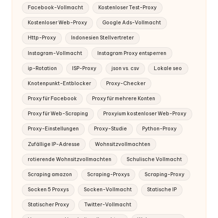
Facebook-Vollmacht
Kostenloser Test-Proxy
Kostenloser Web-Proxy
Google Ads-Vollmacht
Http-Proxy
Indonesien Stellvertreter
Instagram-Vollmacht
Instagram Proxy entsperren
ip-Rotation
ISP-Proxy
json vs. csv
Lokale seo
Knotenpunkt-Entblocker
Proxy-Checker
Proxy für Facebook
Proxy für mehrere Konten
Proxy für Web-Scraping
Proxyium kostenloser Web-Proxy
Proxy-Einstellungen
Proxy-Studie
Python-Proxy
Zufällige IP-Adresse
Wohnsitzvollmachten
rotierende Wohnsitzvollmachten
Schulische Vollmacht
Scraping amazon
Scraping-Proxys
Scraping-Proxy
Socken 5 Proxys
Socken-Vollmacht
Statische IP
Statischer Proxy
Twitter-Vollmacht