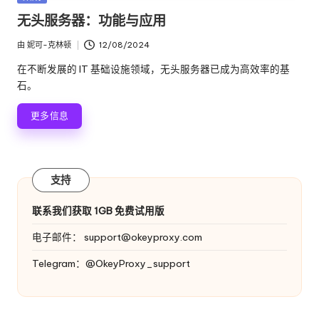
络
理
布
无头服务器：功能与应用
代
在
服
理
由
妮可-克林顿
12/08/2024
试
发
务
布
用、
在不断发展的 IT 基础设施领域，无头服务器已成为高效率的基
者
器
代
石。
理
[
更多信息
设
免
置
教
费
程、
支持
网
试
络
用
联系我们获取 1GB 免费试用版
数
据
]
电子邮件：
support@okeyproxy.com
搜
-
Telegram：@OkeyProxy_support
刮
等。
O
k