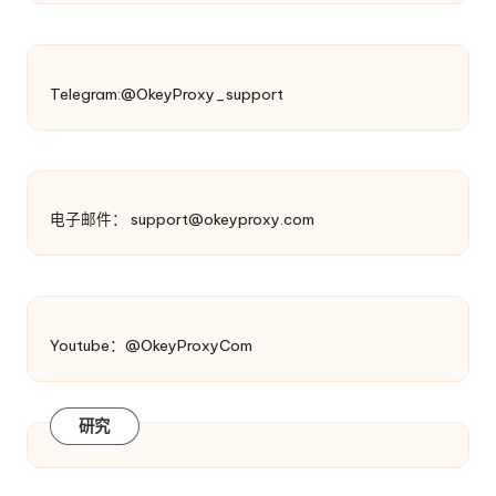
Telegram:@OkeyProxy_support
电子邮件：
support@okeyproxy.com
Youtube：@OkeyProxyCom
研究