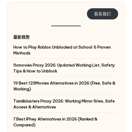
e
联系我们
y
P
ro
最新趋势
x
How to Play Roblox Unblocked at School: 6 Proven
Methods
y
9xmovies Proxy 2026: Updated Working List, Safety
Tips & How to Unblock
19 Best 123Movies Alternatives in 2026 (Free, Safe &
Working)
Tamilblasters Proxy 2026: Working Mirror Sites, Safe
Access & Alternatives
7 Best IPhey Alternatives in 2026 (Ranked &
Compared)