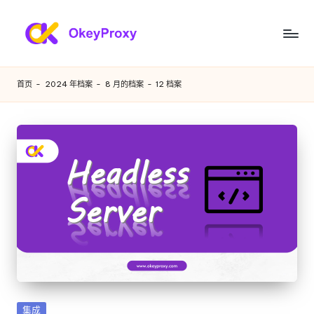
跳
至
满
OkeyProxy，
内
功
足
容
首页
-
2024 年档案
-
8 月的档案
-
12 档案
能
您
强
大
各
的
种
HTTP(S)/SOCKS5
住
需
宅
求
代
理，
的
关
住
于
免
宅
费
代
网
发
集成