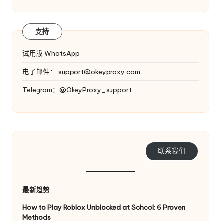
支持
试用版 WhatsApp
电子邮件：
support@okeyproxy.com
Telegram：@OkeyProxy_support
联系我们
最新趋势
How to Play Roblox Unblocked at School: 6 Proven
Methods