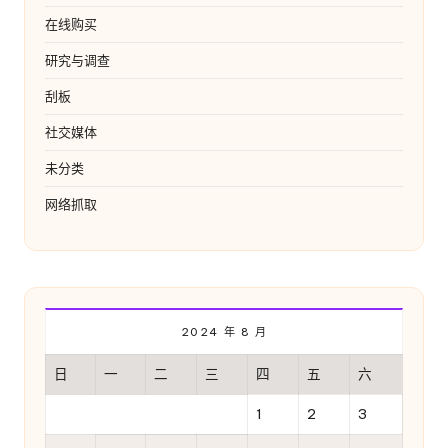
在线购买
研究与调查
刮板
社交媒体
未分类
网络抓取
2024 年 8 月
日
一
二
三
四
五
六
1
2
3