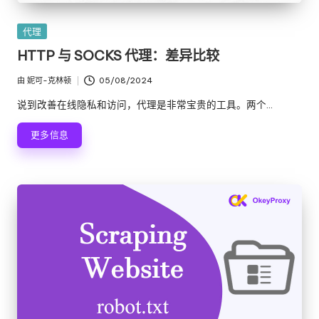
e
发
代理
y
布
HTTP 与 SOCKS 代理：差异比较
在
P
由
妮可-克林顿
05/08/2024
发
ro
布
说到改善在线隐私和访问，代理是非常宝贵的工具。两个...
x
者
更多信息
y