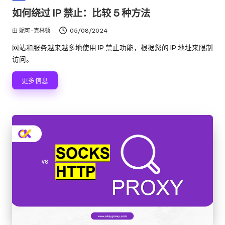
络
理
布
如何绕过 IP 禁止：比较 5 种方法
代
在
服
理
由
妮可-克林顿
05/08/2024
发
试
务
布
网站和服务越来越多地使用 IP 禁止功能，根据您的 IP 地址来限制
用、
者
访问。
器
代
理
[
更多信息
设
免
置
教
费
程、
网
试
络
用
数
据
]
搜
-
刮
等。
O
k