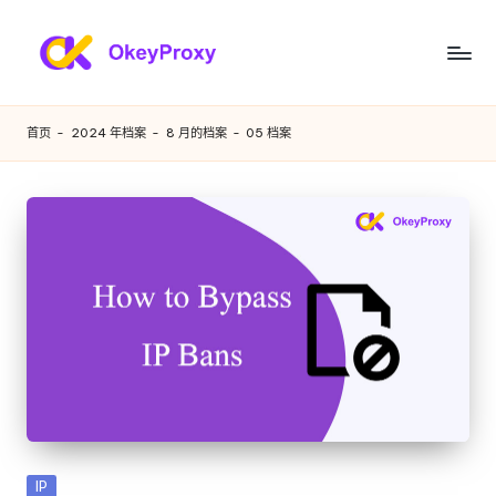
跳
至
满
OkeyProxy，
内
功
足
容
首页
-
2024 年档案
-
8 月的档案
-
05 档案
能
您
强
大
各
的
种
HTTP(S)/SOCKS5
住
需
宅
求
代
理，
的
关
住
于
免
宅
费
代
网
发
IP