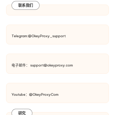
联系我们
Telegram:@OkeyProxy_support
电子邮件：
support@okeyproxy.com
Youtube：@OkeyProxyCom
研究