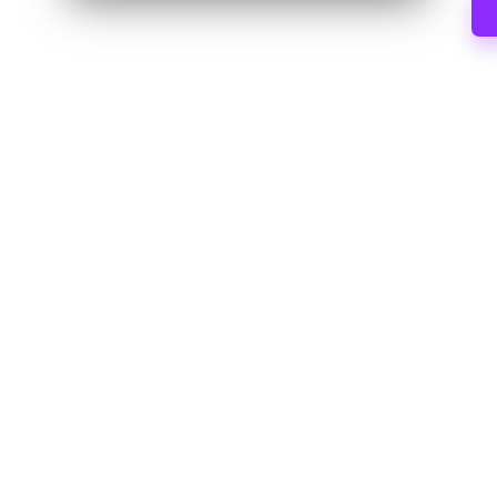
免
宅
费
代
网
络
理
代
服
理
试
务
用、
器
代
理
[
设
免
置
教
费
程、
试
网