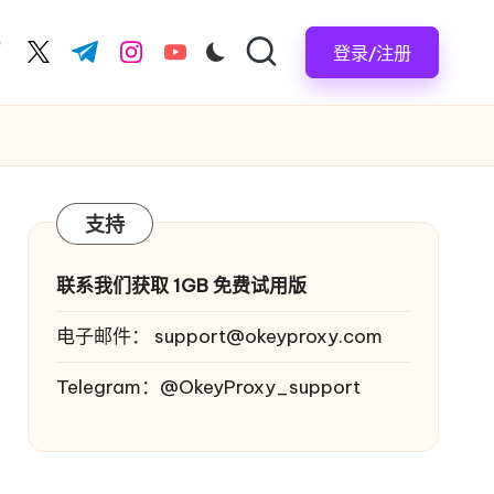
登录/注册
acebook.com
twitter.com
t.me
instagram.com
youtube.com
支持
联系我们获取 1GB 免费试用版
电子邮件：
support@okeyproxy.com
Telegram：@OkeyProxy_support