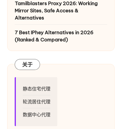
Tamilblasters Proxy 2026: Working
Mirror Sites, Safe Access &
Alternatives
7 Best IPhey Alternatives in 2026
(Ranked & Compared)
关于
静态住宅代理
轮流居住代理
数据中心代理