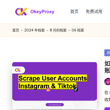
首页
免费试用
跳
满
至
OkeyProxy，
内
功
足
首页
-
2024 年档案
-
8 月的档案
-
06 档案
容
能
您
强
大
各
发
的
布
种
如
HTTP(S)/SOCKS5
在
账
住
需
宅
求
发
代
布
在
理，
的
者
收
关
住
于