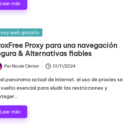
Leer más
blicada
roxy web gratuito
roxFree Proxy para una navegación
egura & Alternativas fiables
Por
Nicole Clinton
01/11/2024
licado
 el panorama actual de Internet, el uso de proxies se
 vuelto esencial para eludir las restricciones y
teger...
Leer más