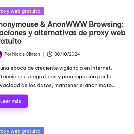
blicada
roxy web gratuito
nonymouse & AnonWWW Browsing:
pciones y alternativas de proxy web
ratuito
Por
Nicole Clinton
30/10/2024
licado
 una época de creciente vigilancia en Internet,
stricciones geográficas y preocupación por la
ivacidad de los datos, mantener el anonimato...
Leer más
blicada
roxy web gratuito