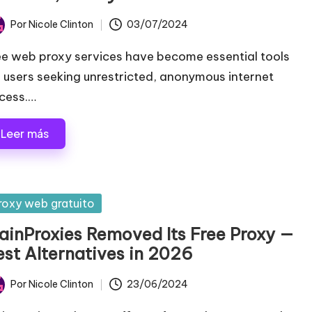
Por
Nicole Clinton
03/07/2024
licado
ee web proxy services have become essential tools
r users seeking unrestricted, anonymous internet
cess.…
Leer más
blicada
roxy web gratuito
lainProxies Removed Its Free Proxy —
est Alternatives in 2026
Por
Nicole Clinton
23/06/2024
licado