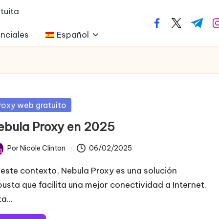
tuita
facebook.com
twitter.com
t.me
i
nciales
Español
blicada
roxy web gratuito
ebula Proxy en 2025
Por
Nicole Clinton
06/02/2025
licado
 este contexto, Nebula Proxy es una solución
busta que facilita una mejor conectividad a Internet.
a...