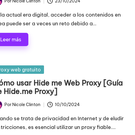
Por
Nicole Clinton
23/10/2024
licado
 la actual era digital, acceder a los contenidos en
nea puede ser a veces un reto debido a...
Leer más
blicada
roxy web gratuito
ómo usar Hide me Web Proxy [Guía
e Hide.me Proxy]
Por
Nicole Clinton
10/10/2024
licado
ando se trata de privacidad en Internet y de eludir
tricciones, es esencial utilizar un proxy fiable....