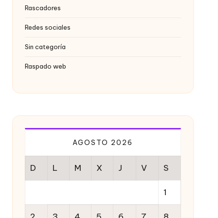
Rascadores
Redes sociales
Sin categoría
Raspado web
AGOSTO 2026
D
L
M
X
J
V
S
1
2
3
4
5
6
7
8