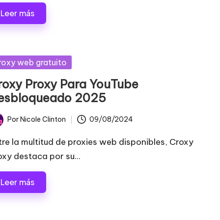
Leer más
blicada
roxy web gratuito
roxy Proxy Para YouTube
esbloqueado 2025
Por
Nicole Clinton
09/08/2024
licado
tre la multitud de proxies web disponibles, Croxy
oxy destaca por su...
Leer más