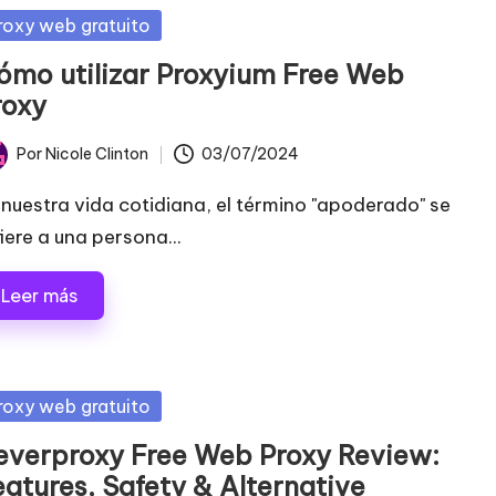
blicada
roxy web gratuito
ómo utilizar Proxyium Free Web
roxy
Por
Nicole Clinton
03/07/2024
licado
 nuestra vida cotidiana, el término "apoderado" se
fiere a una persona...
Leer más
blicada
roxy web gratuito
everproxy Free Web Proxy Review:
eatures, Safety & Alternative