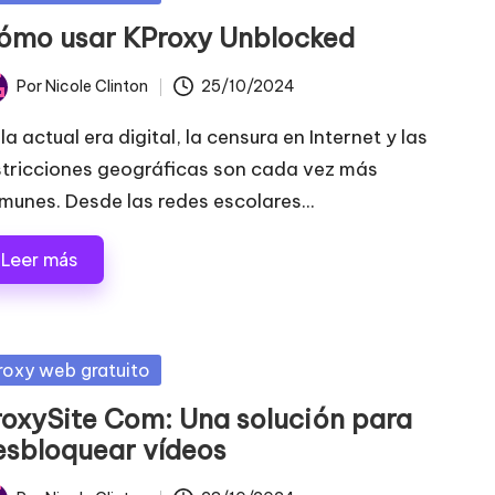
ómo usar KProxy Unblocked
Por
Nicole Clinton
25/10/2024
licado
la actual era digital, la censura en Internet y las
stricciones geográficas son cada vez más
munes. Desde las redes escolares...
Leer más
blicada
roxy web gratuito
roxySite Com: Una solución para
esbloquear vídeos