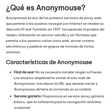
a
¿Qué es Anonymouse?
d
e
Anonymouse es uno de los primeros servicios de proxy web,
que permite a los usuarios navegar por Internet sin revelar su
s
dirección IP real. Fundado en 1997, ha superado la prueba del
[
tiempo ofreciendo un servicio sencillo y sin florituras que
permite a los usuarios visitar sitios web, enviar correos
P
electrónicos y publicar en grupos de noticias de forma
r
anónima.
u
Características de Anonymouse
e
Fácil de usar:
No es necesario instalar ningún software.
b
Los usuarios simplemente visitan el sitio web de
Anonymouse, introducen la URL que desean visitar y
a
Anonymouse obtiene el contenido en su nombre.
g
Servicio gratuito:
Proporciona un servicio proxy gratuito
básico, que es suficiente para la navegación anónima
r
ocasional.