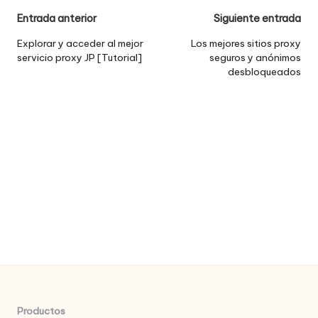
Navegación
Entrada anterior
Siguiente entrada
de
Explorar y acceder al mejor
Los mejores sitios proxy
servicio proxy JP [Tutorial]
seguros y anónimos
entradas
desbloqueados
Productos