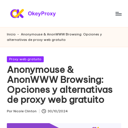
Saltar
al
P
OkeyProxy,
contenido
potentes
r
Inicio
-
Anonymouse & AnonWWW Browsing: Opciones y
proxies
alternativas de proxy web gratuito
o
residenciales
HTTP(S)/SOCKS5,
xi
sobre
Publicada
Proxy web gratuito
e
proxies
en
Anonymouse &
web
s
AnonWWW Browsing:
gratuitos
r
de
Opciones y alternativas
prueba,
e
tutoriales
de proxy web gratuito
si
de
configuración
d
Por
Nicole Clinton
30/10/2024
Publicado
de
por
e
proxies,