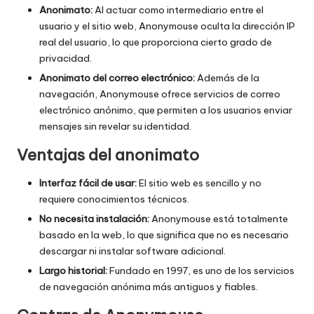
a
Anonimato:
Al actuar como intermediario entre el
t
usuario y el sitio web, Anonymouse oculta la dirección IP
real del usuario, lo que proporciona cierto grado de
ui
privacidad.
t
Anonimato del correo electrónico:
Además de la
navegación, Anonymouse ofrece servicios de correo
a
electrónico anónimo, que permiten a los usuarios enviar
]
mensajes sin revelar su identidad.
-
Ventajas del anonimato
O
Interfaz fácil de usar:
El sitio web es sencillo y no
k
requiere conocimientos técnicos.
No necesita instalación:
Anonymouse está totalmente
e
basado en la web, lo que significa que no es necesario
y
descargar ni instalar software adicional.
P
Largo historial:
Fundado en 1997, es uno de los servicios
de navegación anónima más antiguos y fiables.
r