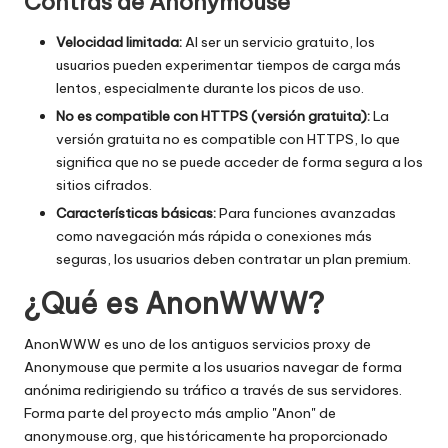
Contras de Anonymouse
o
x
Velocidad limitada:
Al ser un servicio gratuito, los
usuarios pueden experimentar tiempos de carga más
y
lentos, especialmente durante los picos de uso.
No es compatible con HTTPS (versión gratuita):
La
versión gratuita no es compatible con HTTPS, lo que
significa que no se puede acceder de forma segura a los
sitios cifrados.
Características básicas:
Para funciones avanzadas
como navegación más rápida o conexiones más
seguras, los usuarios deben contratar un plan premium.
¿Qué es AnonWWW?
AnonWWW es uno de los antiguos servicios proxy de
Anonymouse que permite a los usuarios navegar de forma
anónima redirigiendo su tráfico a través de sus servidores.
Forma parte del proyecto más amplio "Anon" de
anonymouse.org, que históricamente ha proporcionado