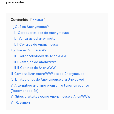
personales.
d
a
Contenido
ocultar
s
I
¿Qué es Anonymouse?
s
I.I
Características de Anonymouse
I.II
Ventajas del anonimato
u
I.III
Contras de Anonymouse
s
II
¿Qué es AnonWWW?
II.I
Características de AnonWWW
n
II.II
Ventajas de AnonWWW
e
II.III
Contras de AnonWWW
III
Cómo utilizar AnonWWW desde Anonymouse
c
IV
Limitaciones de Anonymouse.org Unblocked
e
V
Alternativa anónima premium a tener en cuenta
[Recomendación]
si
VI
Sitios gratuitos como Anonymouse y AnonWWW
VII
Resumen
d