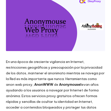
raspado
n
de
c
datos
web
i
y
a
mucho
más.
l
e
s
En una época de creciente vigilancia en Internet,
p
restricciones geográficas y preocupación por la privacidad
a
de los datos, mantener el anonimato mientras se navega por
la Red es más importante que nunca. Herramientas como
r
anon web proxy,
AnonWWW
de
Anonymouse
llevan años
a
ayudando a los usuarios a navegar por Internet de forma
anónima. Estos servicios proxy gratuitos ofrecen formas
t
rápidas y sencillas de ocultar tu identidad en Internet,
acceder a contenidos bloqueados y proteger tus datos
o