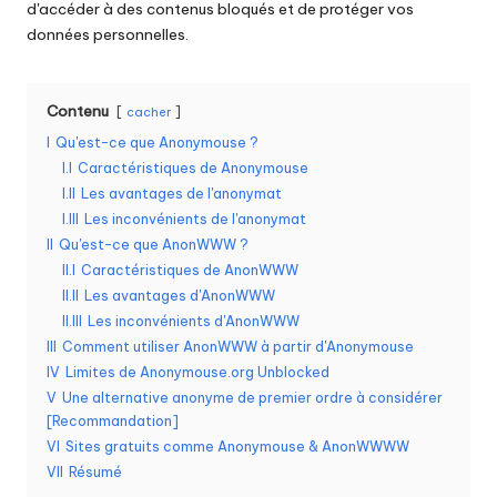
d'accéder à des contenus bloqués et de protéger vos
o
données personnelles.
s
b
Contenu
cacher
e
I
Qu'est-ce que Anonymouse ?
I.I
Caractéristiques de Anonymouse
s
I.II
Les avantages de l'anonymat
o
I.III
Les inconvénients de l'anonymat
II
Qu'est-ce que AnonWWW ?
in
II.I
Caractéristiques de AnonWWW
s
II.II
Les avantages d'AnonWWW
II.III
Les inconvénients d'AnonWWW
[
III
Comment utiliser AnonWWW à partir d'Anonymouse
E
IV
Limites de Anonymouse.org Unblocked
V
Une alternative anonyme de premier ordre à considérer
s
[Recommandation]
VI
Sites gratuits comme Anonymouse & AnonWWWW
s
VII
Résumé