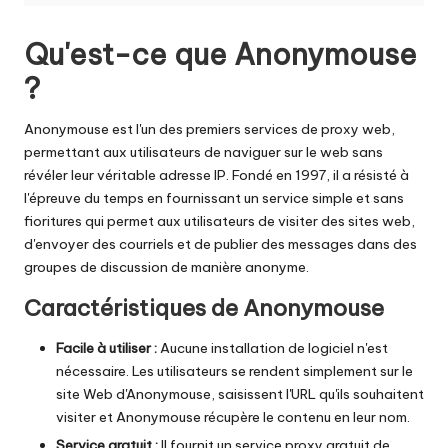
a
i
Qu'est-ce que Anonymouse
g
?
r
Anonymouse est l'un des premiers services de proxy web,
a
permettant aux utilisateurs de naviguer sur le web sans
t
révéler leur véritable adresse IP. Fondé en 1997, il a résisté à
l'épreuve du temps en fournissant un service simple et sans
ui
fioritures qui permet aux utilisateurs de visiter des sites web,
t
d'envoyer des courriels et de publier des messages dans des
groupes de discussion de manière anonyme.
]
Caractéristiques de Anonymouse
-
O
Facile à utiliser :
Aucune installation de logiciel n'est
nécessaire. Les utilisateurs se rendent simplement sur le
k
site Web d'Anonymouse, saisissent l'URL qu'ils souhaitent
e
visiter et Anonymouse récupère le contenu en leur nom.
Service gratuit :
Il fournit un service proxy gratuit de