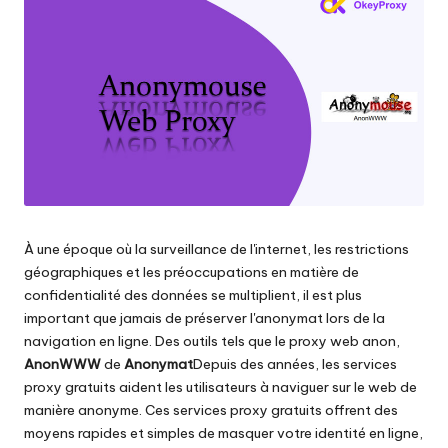
les
n
paramètres
ti
de
proxy,
e
de
ls
l'extraction
de
p
données
o
web
et
u
plus
À une époque où la surveillance de l'internet, les restrictions
encore.
r
géographiques et les préoccupations en matière de
t
confidentialité des données se multiplient, il est plus
important que jamais de préserver l'anonymat lors de la
o
navigation en ligne. Des outils tels que le proxy web anon,
u
AnonWWW
de
Anonymat
Depuis des années, les services
proxy gratuits aident les utilisateurs à naviguer sur le web de
s
manière anonyme. Ces services proxy gratuits offrent des
moyens rapides et simples de masquer votre identité en ligne,
v