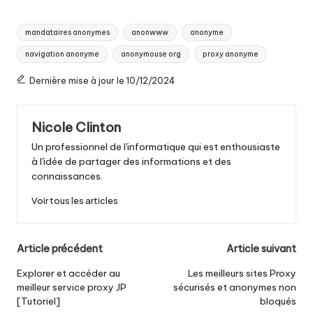
Tags
mandataires anonymes
anonwww
anonyme
:
navigation anonyme
anonymouse org
proxy anonyme
Dernière mise à jour le 10/12/2024
Nicole Clinton
Un professionnel de l'informatique qui est enthousiaste
à l'idée de partager des informations et des
connaissances.
Voir tous les articles
Navigation
Article précédent
Article suivant
postale
Explorer et accéder au
Les meilleurs sites Proxy
meilleur service proxy JP
sécurisés et anonymes non
[Tutoriel]
bloqués