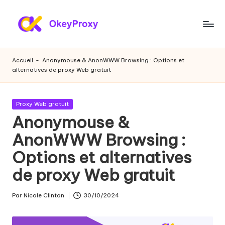
Skip
to
P
OkeyProxy,
content
proxies
r
Accueil
-
Anonymouse & AnonWWW Browsing : Options et
résidentiels
alternatives de proxy Web gratuit
o
HTTP(S)/SOCKS5
puissants,
xi
à
Publié
Proxy Web gratuit
e
propos
dans
Anonymouse &
de
s
AnonWWW Browsing :
l'essai
r
gratuit
Options et alternatives
de
é
proxies
de proxy Web gratuit
si
web,
des
d
Par
Nicole Clinton
30/10/2024
Publié
tutoriels
par
e
sur