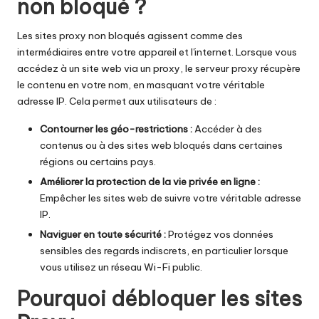
a
non bloqué ?
i
Les sites proxy non bloqués agissent comme des
g
intermédiaires entre votre appareil et l'internet. Lorsque vous
accédez à un site web via un proxy, le serveur proxy récupère
r
le contenu en votre nom, en masquant votre véritable
a
adresse IP. Cela permet aux utilisateurs de :
t
Contourner les géo-restrictions :
Accéder à des
ui
contenus ou à des sites web bloqués dans certaines
régions ou certains pays.
t
Améliorer la protection de la vie privée en ligne :
]
Empêcher les sites web de suivre votre véritable adresse
IP.
-
Naviguer en toute sécurité :
Protégez vos données
O
sensibles des regards indiscrets, en particulier lorsque
vous utilisez un réseau Wi-Fi public.
k
Pourquoi débloquer les sites
e