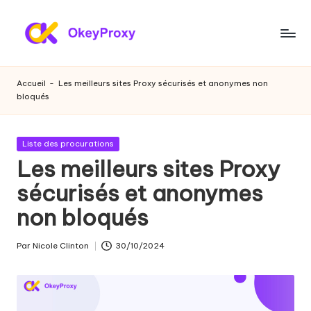
Skip
to
P
OkeyProxy,
content
proxies
r
Accueil
-
Les meilleurs sites Proxy sécurisés et anonymes non
résidentiels
bloqués
o
HTTP(S)/SOCKS5
puissants,
xi
à
Publié
Liste des procurations
e
propos
dans
Les meilleurs sites Proxy
de
s
sécurisés et anonymes
l'essai
r
gratuit
non bloqués
de
é
proxies
si
Par
Nicole Clinton
30/10/2024
web,
Publié
des
par
d
tutoriels
e
sur