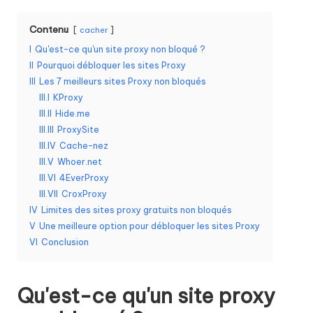
o
Contenu
cacher
s
I
Qu'est-ce qu'un site proxy non bloqué ?
b
II
Pourquoi débloquer les sites Proxy
III
Les 7 meilleurs sites Proxy non bloqués
e
III.I
KProxy
s
III.II
Hide.me
III.III
ProxySite
o
III.IV
Cache-nez
in
III.V
Whoer.net
III.VI
4EverProxy
s
III.VII
CroxProxy
[
IV
Limites des sites proxy gratuits non bloqués
V
Une meilleure option pour débloquer les sites Proxy
E
VI
Conclusion
s
s
Qu'est-ce qu'un site proxy