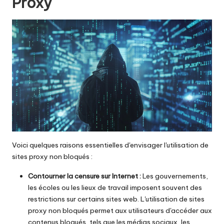
Proxy
y
P
r
o
x
y
Voici quelques raisons essentielles d'envisager l'utilisation de
sites proxy non bloqués :
Contourner la censure sur Internet :
Les gouvernements,
les écoles ou les lieux de travail imposent souvent des
restrictions sur certains sites web. L'utilisation de sites
proxy non bloqués permet aux utilisateurs d'accéder aux
contenus bloqués, tels que les médias sociaux, les