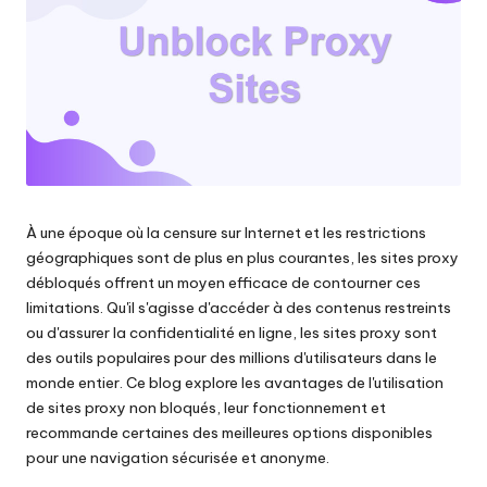
les
n
paramètres
ti
de
proxy,
e
de
ls
l'extraction
de
p
données
o
web
et
À une époque où la censure sur Internet et les restrictions
u
plus
géographiques sont de plus en plus courantes, les sites proxy
encore.
r
débloqués offrent un moyen efficace de contourner ces
limitations. Qu'il s'agisse d'accéder à des contenus restreints
t
ou d'assurer la confidentialité en ligne, les sites proxy sont
o
des outils populaires pour des millions d'utilisateurs dans le
monde entier. Ce blog explore les avantages de l'utilisation
u
de sites proxy non bloqués, leur fonctionnement et
recommande certaines des meilleures options disponibles
s
pour une navigation sécurisée et anonyme.
v