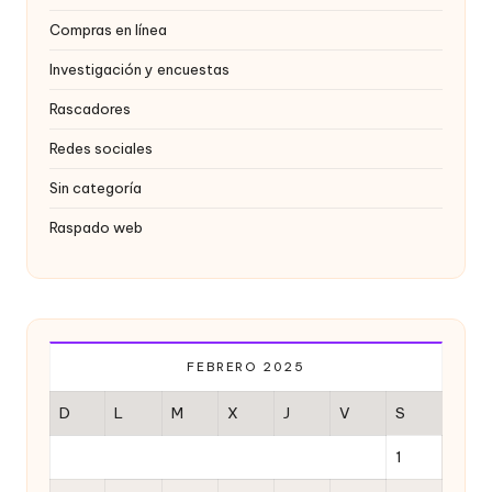
o
Compras en línea
x
Investigación y encuestas
y
Rascadores
Redes sociales
Sin categoría
Raspado web
FEBRERO 2025
D
L
M
X
J
V
S
1