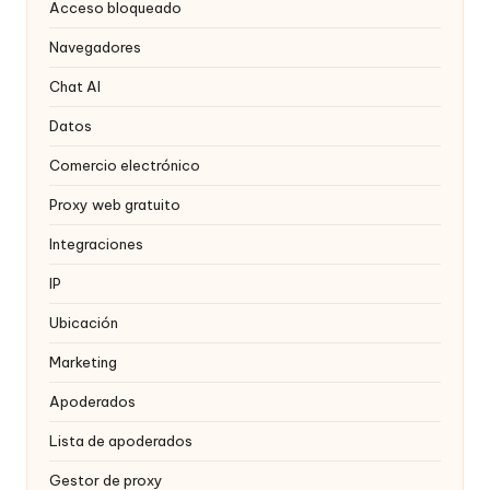
a
Acceso bloqueado
t
Navegadores
ui
Chat AI
t
Datos
a
Comercio electrónico
]
Proxy web gratuito
-
Integraciones
O
IP
k
Ubicación
e
Marketing
y
Apoderados
P
Lista de apoderados
r
Gestor de proxy