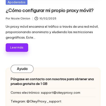
raspado
Publicada
Apoderados
n
de
en
¿Cómo configurar mi propio proxy móvil?
c
datos
web
Por
Nicole Clinton
10/02/2025
i
Publicado
y
por
Un proxy móvil encamina el tráfico a través de una red móvil,
a
mucho
proporcionando anonimato y eludiendo las restricciones
más.
l
geográficas. Este...
e
Leer más
s
p
Ayuda
a
r
Póngase en contacto con nosotros para obtener una
prueba gratuita de 1 GB
a
Correo electrónico:
support@okeyproxy.com
t
Telegram: @OkeyProxy_support
o