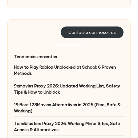
d
a
s
Contacte con nosotros
s
u
Tendencias recientes
s
How to Play Roblox Unblocked at School: 6 Proven
n
Methods
e
9xmovies Proxy 2026: Updated Working List, Safety
Tips & How to Unblock
c
e
19 Best 123Movies Alternatives in 2026 (Free, Safe &
Working)
si
Tamilblasters Proxy 2026: Working Mirror Sites, Safe
d
Access & Alternatives