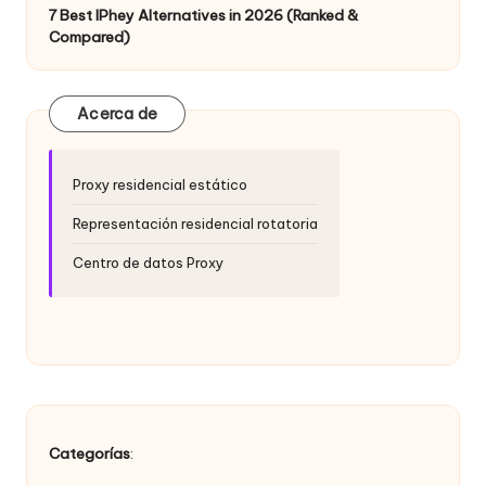
a
7 Best IPhey Alternatives in 2026 (Ranked &
d
Compared)
e
s
Acerca de
[
P
Proxy residencial estático
r
Representación residencial rotatoria
u
Centro de datos Proxy
e
b
a
g
r
Categorías
: