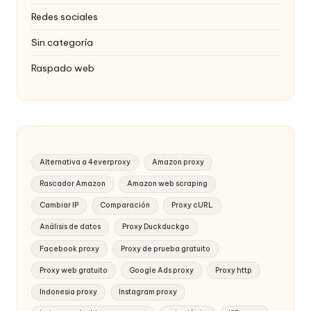
Redes sociales
Sin categoría
Raspado web
Alternativa a 4everproxy
Amazon proxy
Rascador Amazon
Amazon web scraping
Cambiar IP
Comparación
Proxy cURL
Análisis de datos
Proxy Duckduckgo
Facebook proxy
Proxy de prueba gratuito
Proxy web gratuito
Google Ads proxy
Proxy http
Indonesia proxy
Instagram proxy