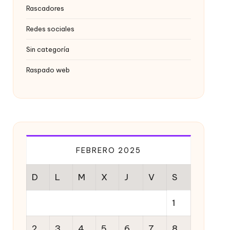
Rascadores
Redes sociales
Sin categoría
Raspado web
FEBRERO 2025
D
L
M
X
J
V
S
1
2
3
4
5
6
7
8