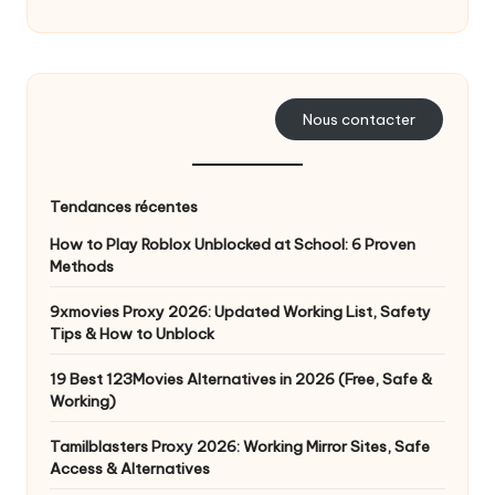
o
s
b
Nous contacter
e
s
Tendances récentes
o
How to Play Roblox Unblocked at School: 6 Proven
in
Methods
s
9xmovies Proxy 2026: Updated Working List, Safety
[
Tips & How to Unblock
E
19 Best 123Movies Alternatives in 2026 (Free, Safe &
Working)
s
Tamilblasters Proxy 2026: Working Mirror Sites, Safe
s
Access & Alternatives