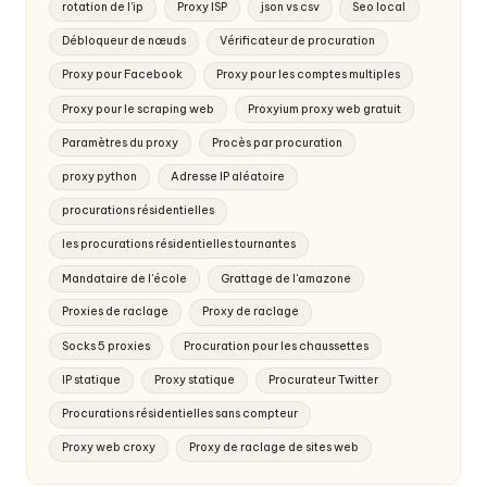
rotation de l'ip
Proxy ISP
json vs csv
Seo local
Débloqueur de nœuds
Vérificateur de procuration
Proxy pour Facebook
Proxy pour les comptes multiples
Proxy pour le scraping web
Proxyium proxy web gratuit
Paramètres du proxy
Procès par procuration
proxy python
Adresse IP aléatoire
procurations résidentielles
les procurations résidentielles tournantes
Mandataire de l'école
Grattage de l'amazone
Proxies de raclage
Proxy de raclage
Socks 5 proxies
Procuration pour les chaussettes
IP statique
Proxy statique
Procurateur Twitter
Procurations résidentielles sans compteur
Proxy web croxy
Proxy de raclage de sites web