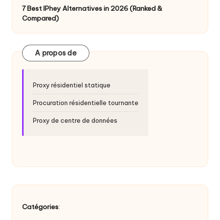
a
7 Best IPhey Alternatives in 2026 (Ranked &
i
Compared)
g
r
A propos de
a
t
Proxy résidentiel statique
ui
Procuration résidentielle tournante
t
Proxy de centre de données
]
-
O
k
e
Catégories
: