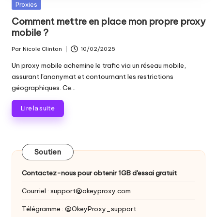
les
Publié
Proxies
n
paramètres
dans
Comment mettre en place mon propre proxy
ti
de
mobile ?
proxy,
e
de
Par
Nicole Clinton
10/02/2025
Publié
ls
l'extraction
par
Un proxy mobile achemine le trafic via un réseau mobile,
de
p
assurant l'anonymat et contournant les restrictions
données
géographiques. Ce...
o
web
et
u
Lire la suite
plus
encore.
r
t
Soutien
o
Contactez-nous pour obtenir 1GB d'essai gratuit
u
Courriel :
support@okeyproxy.com
s
Télégramme : @OkeyProxy_support
v