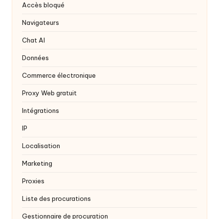
y
Accès bloqué
P
Navigateurs
r
Chat AI
o
Données
x
Commerce électronique
y
Proxy Web gratuit
Intégrations
IP
Localisation
Marketing
Proxies
Liste des procurations
Gestionnaire de procuration