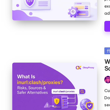
ex
ad
发
布
Wh
在
S
发
布
Cu
者
Do
se