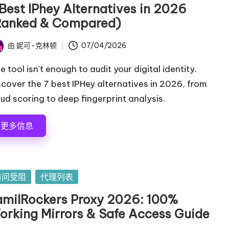
 Best IPhey Alternatives in 2026
Ranked & Compared)
由
妮可-克林顿
07/04/2026
 tool isn't enough to audit your digital identity.
scover the 7 best IPHey alternatives in 2026, from
aud scoring to deep fingerprint analysis.
更多信息
访问受阻
代理列表
amilRockers Proxy 2026: 100%
orking Mirrors & Safe Access Guide