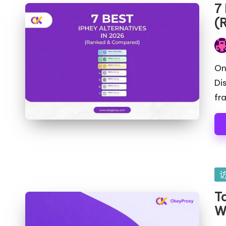
7
在
(
发
布
One
者
Di
fr
发
布
T
在
W