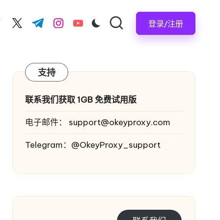
登录/注册
acebook.com
twitter.com
t.me
instagram.com
youtube.com
支持
联系我们获取 1GB 免费试用版
电子邮件：
support@okeyproxy.com
Telegram：@OkeyProxy_support