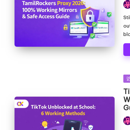
发
布
St
者
ou
bl
发
布
T
在
W
G
发