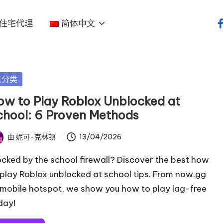
住宅代理
简体中文
f
未分类
ow to Play Roblox Unblocked at
chool: 6 Proven Methods
由
妮可-克林顿
13/04/2026
ocked by the school firewall? Discover the best how
 play Roblox unblocked at school tips. From now.gg
 mobile hotspot, we show you how to play lag-free
day!