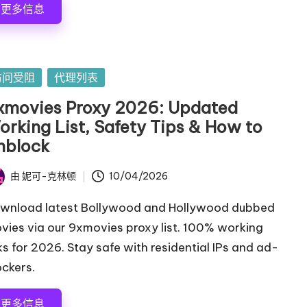
更多信息
访问受阻
代理列表
xmovies Proxy 2026: Updated
orking List, Safety Tips & How to
nblock
由
妮可-克林顿
10/04/2026
wnload latest Bollywood and Hollywood dubbed
vies via our 9xmovies proxy list. 100% working
nks for 2026. Stay safe with residential IPs and ad-
ockers.
更多信息