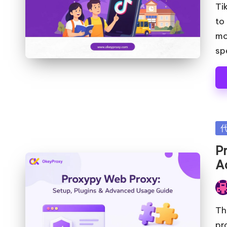
布
Ti
者
to
mo
spe
发
布
P
在
A
发
布
Th
者
pr