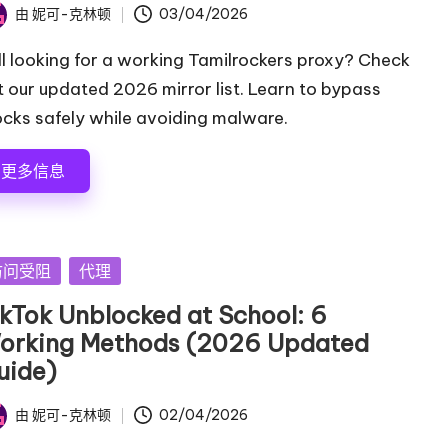
由
妮可-克林顿
03/04/2026
ill looking for a working Tamilrockers proxy? Check
t our updated 2026 mirror list. Learn to bypass
ocks safely while avoiding malware.
更多信息
访问受阻
代理
ikTok Unblocked at School: 6
orking Methods (2026 Updated
uide)
由
妮可-克林顿
02/04/2026