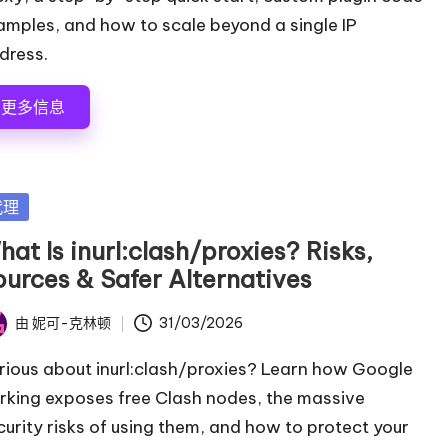
amples, and how to scale beyond a single IP
dress.
更多信息
代理
at Is inurl:clash/proxies? Risks,
ources & Safer Alternatives
由
妮可-克林顿
31/03/2026
rious about inurl:clash/proxies? Learn how Google
rking exposes free Clash nodes, the massive
curity risks of using them, and how to protect your