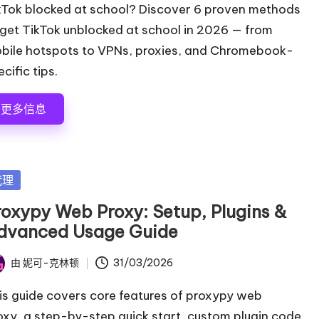
kTok blocked at school? Discover 6 proven methods
 get TikTok unblocked at school in 2026 — from
bile hotspots to VPNs, proxies, and Chromebook-
cific tips.
更多信息
代理
roxypy Web Proxy: Setup, Plugins &
dvanced Usage Guide
由
妮可-克林顿
31/03/2026
is guide covers core features of proxypy web
oxy, a step-by-step quick start, custom plugin code