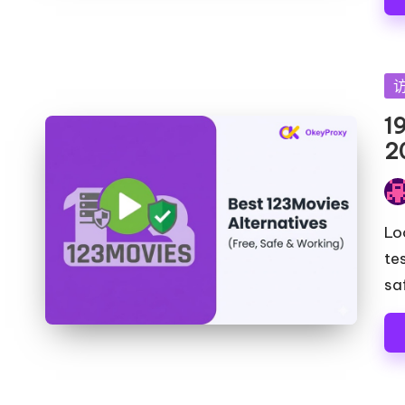
络
用
数
]
据
搜
发
-
刮
布
1
O
等。
在
2
k
发
e
布
Lo
者
y
te
sa
P
ro
x