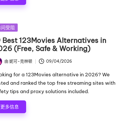
访问受阻
9 Best 123Movies Alternatives in
026 (Free, Safe & Working)
由
妮可-克林顿
09/04/2026
oking for a 123Movies alternative in 2026? We
sted and ranked the top free streaming sites with
fety tips and proxy solutions included.
更多信息