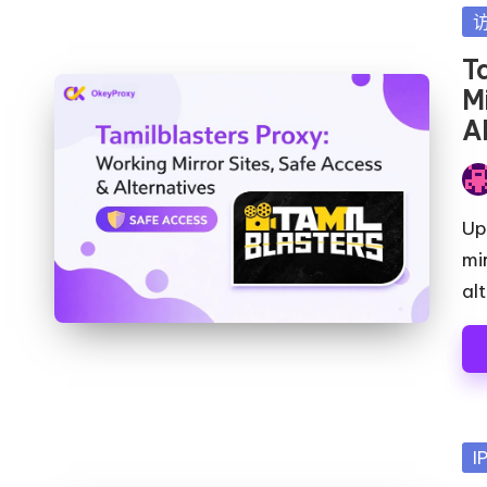
y
发
布
T
在
Mi
A
发
布
Up
者
mi
al
发
I
布