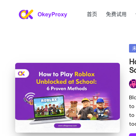
首页
免费试用
跳
满
至
OkeyProxy，
内
功
足
容
能
发
您
强
布
H
大
各
在
S
的
种
HTTP(S)/SOCKS5
发
住
需
布
宅
Bl
者
求
代
to
理，
to
的
关
to
住
于