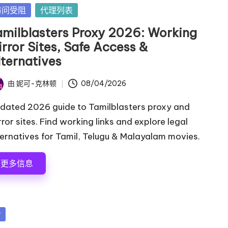
访问受阻
代理列表
amilblasters Proxy 2026: Working
rror Sites, Safe Access &
lternatives
由
妮可-克林顿
08/04/2026
dated 2026 guide to Tamilblasters proxy and
rror sites. Find working links and explore legal
ternatives for Tamil, Telugu & Malayalam movies.
更多信息
P