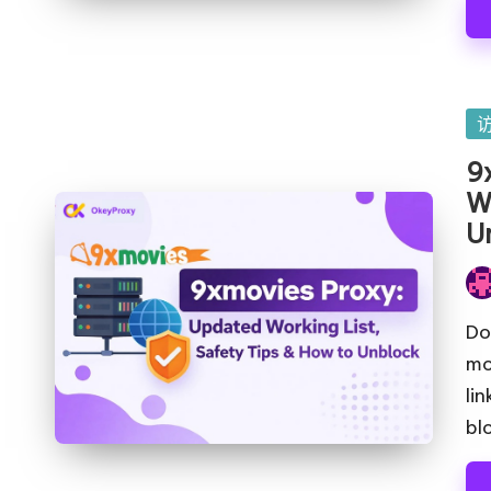
免
宅
费
代
网
络
理
发
代
布
9
服
理
在
W
试
务
U
用、
器
代
发
理
[
布
Do
设
者
mo
免
置
li
教
费
bl
程、
试
网