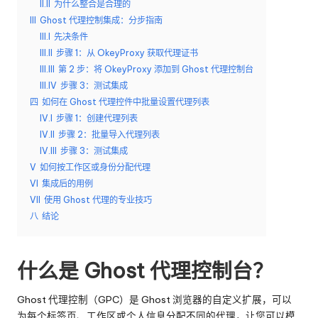
II.II
为什么整合是合理的
e
III
Ghost 代理控制集成：分步指南
III.I
先决条件
y
III.II
步骤 1：从 OkeyProxy 获取代理证书
P
III.III
第 2 步：将 OkeyProxy 添加到 Ghost 代理控制台
III.IV
步骤 3：测试集成
ro
四
如何在 Ghost 代理控件中批量设置代理列表
x
IV.I
步骤 1：创建代理列表
IV.II
步骤 2：批量导入代理列表
y
IV.III
步骤 3：测试集成
V
如何按工作区或身份分配代理
VI
集成后的用例
VII
使用 Ghost 代理的专业技巧
八
结论
什么是 Ghost 代理控制台？
Ghost 代理控制（GPC）是 Ghost 浏览器的自定义扩展，可以
为每个标签页、工作区或个人信息分配不同的代理，让您可以模