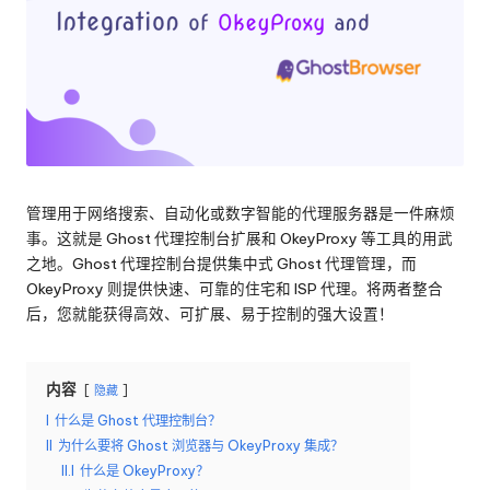
络
理
代
服
理
试
务
用、
器
代
理
[
设
免
置
管理用于网络搜索、自动化或数字智能的代理服务器是一件麻烦
教
事。这就是 Ghost 代理控制台扩展和 OkeyProxy 等工具的用武
费
程、
之地。Ghost 代理控制台提供集中式 Ghost 代理管理，而
网
试
OkeyProxy 则提供快速、可靠的住宅和 ISP 代理。将两者整合
络
后，您就能获得高效、可扩展、易于控制的强大设置！
用
数
据
]
搜
内容
隐藏
-
刮
I
什么是 Ghost 代理控制台？
等。
O
II
为什么要将 Ghost 浏览器与 OkeyProxy 集成？
II.I
什么是 OkeyProxy？
k