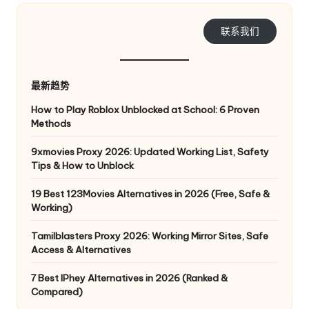
e
联系我们
y
P
最新趋势
ro
How to Play Roblox Unblocked at School: 6 Proven
x
Methods
y
9xmovies Proxy 2026: Updated Working List, Safety
Tips & How to Unblock
19 Best 123Movies Alternatives in 2026 (Free, Safe &
Working)
Tamilblasters Proxy 2026: Working Mirror Sites, Safe
Access & Alternatives
7 Best IPhey Alternatives in 2026 (Ranked &
Compared)