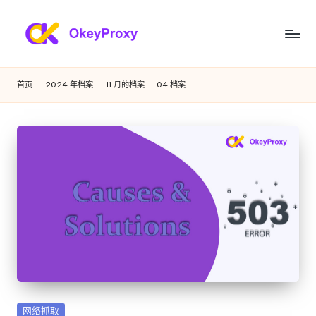
跳
至
满
OkeyProxy，
内
功
足
容
首页
-
2024 年档案
-
11 月的档案
-
04 档案
能
您
强
大
各
的
种
HTTP(S)/SOCKS5
住
需
宅
求
代
理，
的
关
住
于
免
宅
费
代
网
发
网络抓取