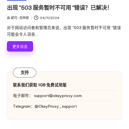
络
理
布
出现 "503 服务暂时不可用 "错误？已解决！
代
在
服
理
由
妮可-克林顿
04/11/2024
发
试
务
布
对于网站访问者和管理员来说，出现 "503 服务暂时不可用 "错误
用、
者
器
可能会令人沮丧...
代
理
[
更多信息
设
免
置
教
费
程、
支持
网
试
络
用
联系我们获取 1GB 免费试用版
数
据
]
电子邮件：
support@okeyproxy.com
搜
-
Telegram：@OkeyProxy_support
刮
等。
O
k