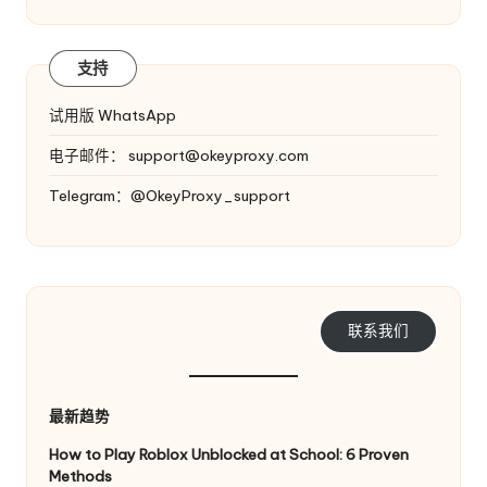
支持
试用版 WhatsApp
电子邮件：
support@okeyproxy.com
Telegram：@OkeyProxy_support
联系我们
最新趋势
How to Play Roblox Unblocked at School: 6 Proven
Methods