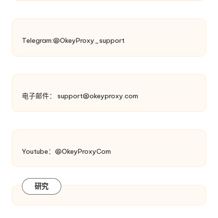
Telegram:@OkeyProxy_support
电子邮件：
support@okeyproxy.com
Youtube：@OkeyProxyCom
研究