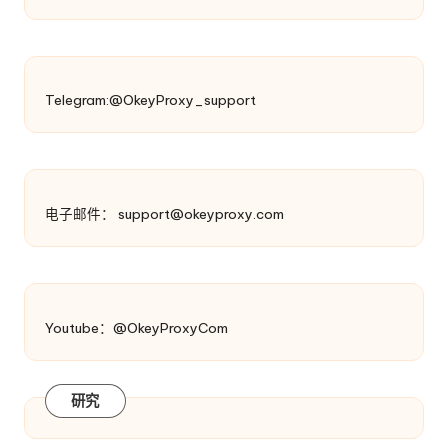
Telegram:@OkeyProxy_support
电子邮件：
support@okeyproxy.com
Youtube：@OkeyProxyCom
研究