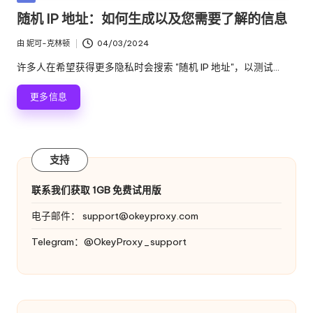
络
理
布
随机 IP 地址：如何生成以及您需要了解的信息
代
在
服
理
由
妮可-克林顿
04/03/2024
发
试
务
布
许多人在希望获得更多隐私时会搜索 "随机 IP 地址"，以测试...
用、
者
器
代
更多信息
理
[
设
免
置
教
费
支持
程、
网
试
联系我们获取 1GB 免费试用版
络
用
数
电子邮件：
support@okeyproxy.com
据
]
Telegram：@OkeyProxy_support
搜
-
刮
等。
O
k