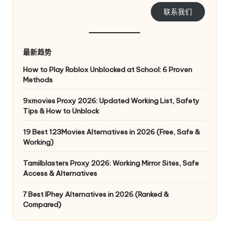
e
联系我们
y
P
最新趋势
ro
How to Play Roblox Unblocked at School: 6 Proven
Methods
x
y
9xmovies Proxy 2026: Updated Working List, Safety
Tips & How to Unblock
19 Best 123Movies Alternatives in 2026 (Free, Safe &
Working)
Tamilblasters Proxy 2026: Working Mirror Sites, Safe
Access & Alternatives
7 Best IPhey Alternatives in 2026 (Ranked &
Compared)