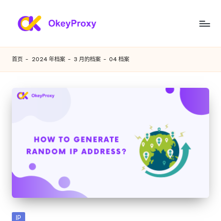
跳
至
满
OkeyProxy，
内
功
足
容
首页
-
2024 年档案
-
3 月的档案
-
04 档案
能
您
强
大
各
的
种
HTTP(S)/SOCKS5
住
需
宅
求
代
理，
的
关
住
于
免
宅
费
代
网
发
IP