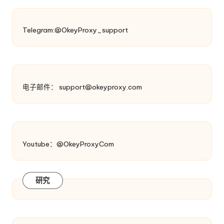
Telegram:@OkeyProxy_support
电子邮件：
support@okeyproxy.com
Youtube：@OkeyProxyCom
研究