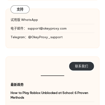
支持
试用版 WhatsApp
电子邮件：
support@okeyproxy.com
Telegram：@OkeyProxy_support
联系我们
最新趋势
How to Play Roblox Unblocked at School: 6 Proven
Methods