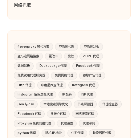
网络抓取
4everproxy 替代方案
亚马逊代理
亚马逊刮板
亚马逊网络搜索
更改 IP
比较
cURL 代理
数据解析
Duckduckgo 代理
Facebook 代理
免费试用代理服务器
免费网络代理
谷歌广告代理
Http 代理
印度尼西亚代理
Instagram 代理
Instagram 解除屏蔽代理
IP 旋转
ISP 代理
json 与 csv
本地搜索引擎优化
节点解锁器
代理检查器
Facebook 代理
多账户代理
网络搜索代理
Proxyium 免费网络代理
代理设置
代理审判
python 代理
随机 IP 地址
住宅代理
轮换居民代理