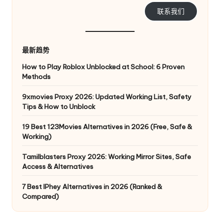
e
联系我们
y
P
最新趋势
ro
How to Play Roblox Unblocked at School: 6 Proven
Methods
x
y
9xmovies Proxy 2026: Updated Working List, Safety
Tips & How to Unblock
19 Best 123Movies Alternatives in 2026 (Free, Safe &
Working)
Tamilblasters Proxy 2026: Working Mirror Sites, Safe
Access & Alternatives
7 Best IPhey Alternatives in 2026 (Ranked &
Compared)