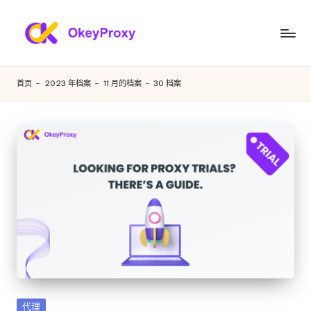
跳
至
满
OkeyProxy，
内
功
足
容
首页
-
2023 年档案
-
11 月的档案
-
30 档案
能
您
强
大
各
的
种
HTTP(S)/SOCKS5
住
需
宅
求
代
理，
的
关
住
于
免
宅
费
代
网
发
代理