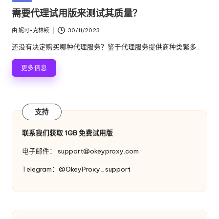
络
理
布
需要代理试用版来测试其质量？
代
在
服
理
由
妮可-克林顿
30/11/2023
发
试
务
布
还没有决定购买哪种代理服务？鉴于代理服务提供商种类繁多...
用、
者
器
代
更多信息
理
[
设
免
置
教
费
支持
程、
网
试
联系我们获取 1GB 免费试用版
络
用
数
电子邮件：
support@okeyproxy.com
据
]
Telegram：@OkeyProxy_support
搜
-
刮
等。
O
k