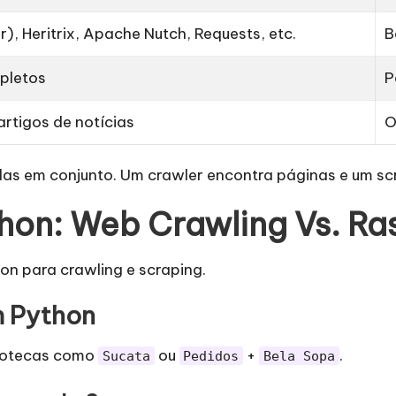
), Heritrix, Apache Nutch, Requests, etc.
B
pletos
P
rtigos de notícias
O
das em conjunto. Um crawler encontra páginas e um s
thon: Web Crawling Vs. R
n para crawling e scraping.
m Python
liotecas como
ou
+
.
Sucata
Pedidos
Bela Sopa