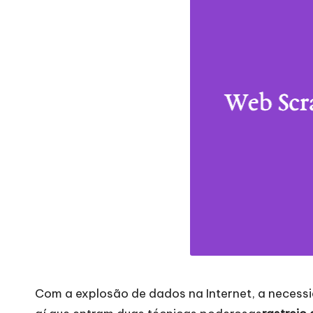
de
d
definições
e
de
proxy,
n
recolha
c
de
dados
i
Web
a
e
muito
is
mais.
p
a
Com a explosão de dados na Internet, a necessi
r