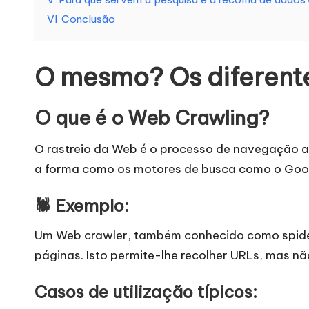
a
VI
Conclusão
s
n
O mesmo? Os diferente
e
O que é o Web Crawling?
c
O rastreio da Web é o processo de navegação a
e
a forma como os motores de busca como o Goo
s
🕷 Exemplo:
si
Um Web crawler, também conhecido como spider 
d
páginas. Isto permite-lhe recolher URLs, mas n
a
Casos de utilização típicos: