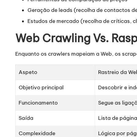
r
Geração de leads (recolha de contactos de
á
Estudos de mercado (recolha de críticas, c
ti
Web Crawling Vs. Rasp
s
]
Enquanto os crawlers mapeiam a Web, os scrap
-
Aspeto
Rastreio da We
O
Objetivo principal
Descobrir e in
k
Funcionamento
Segue as ligaç
e
Saída
Lista de págin
y
P
Complexidade
Lógica por pág