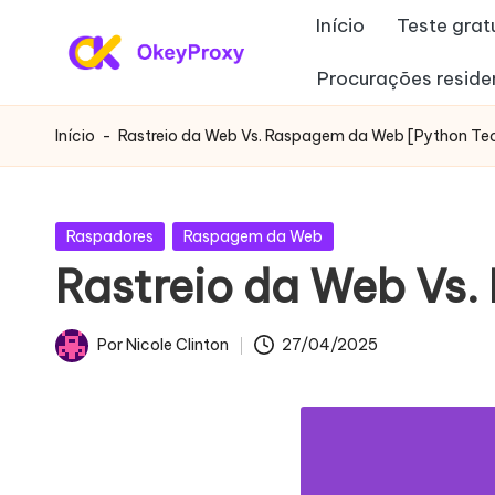
Início
Teste grat
Saltar
Procurações reside
P
para
OkeyProxy,
o
poderosos
r
Início
-
Rastreio da Web Vs. Raspagem da Web [Python Te
conteúdo
proxies
o
residenciais
HTTP(S)/SOCKS5,
xi
Publicado
Raspadores
Raspagem da Web
sobre
em
Rastreio da Web Vs
e
a
avaliação
s
Por
Nicole Clinton
27/04/2025
gratuita
Publicado
r
de
por
proxies
e
Web,
si
tutoriais