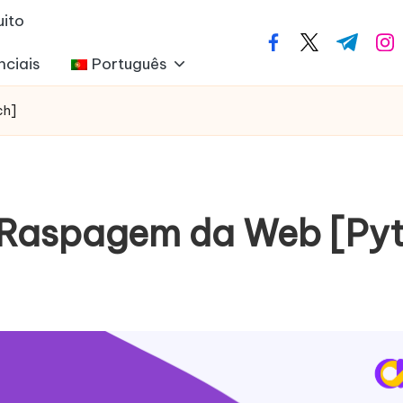
uito
facebook.com
twitter.com
t.me
ins
nciais
Português
ch]
. Raspagem da Web [Py