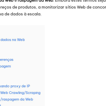
 da web
e
raspagem da web
. Embora estes termos sej
reços de produtos, a monitorizar sítios Web de concorr
a de dados à escala.
e dados na Web
ferenças
spagem
sando proxy de IP
e Web Crawling/Scraping
eio/raspagem da Web
?