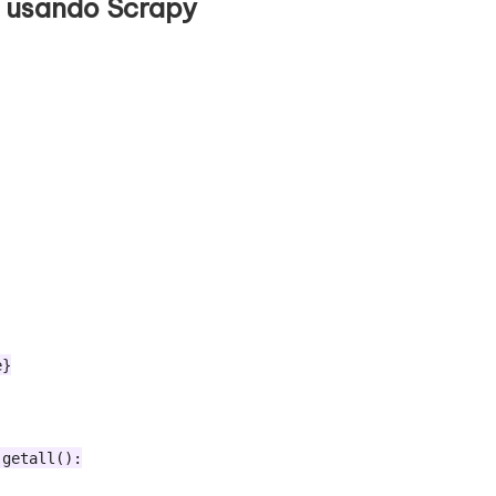
 usando Scrapy
}

getall():
