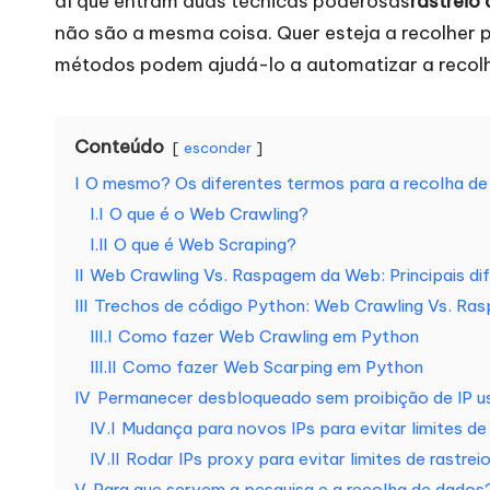
aí que entram duas técnicas poderosas
rastreio
a
não são a mesma coisa. Quer esteja a recolher p
métodos podem ajudá-lo a automatizar a recolh
t
o
Conteúdo
esconder
d
I
O mesmo? Os diferentes termos para a recolha d
a
I.I
O que é o Web Crawling?
I.II
O que é Web Scraping?
s
II
Web Crawling Vs. Raspagem da Web: Principais di
a
III
Trechos de código Python: Web Crawling Vs. Ra
III.I
Como fazer Web Crawling em Python
s
III.II
Como fazer Web Scarping em Python
IV
Permanecer desbloqueado sem proibição de IP u
s
IV.I
Mudança para novos IPs para evitar limites d
u
IV.II
Rodar IPs proxy para evitar limites de rastr
V
Para que servem a pesquisa e a recolha de dados