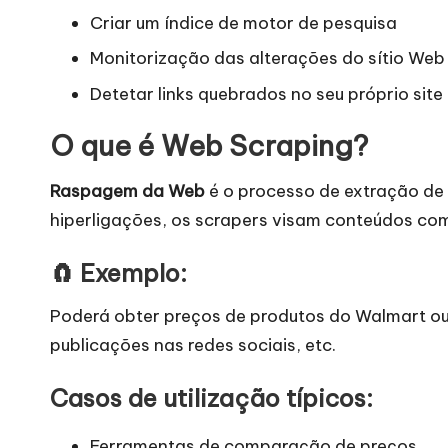
d
Criar um índice de motor de pesquisa
e
Monitorização das alterações do sítio Web
s
Detetar links quebrados no seu próprio site
[
O que é Web Scraping?
T
Raspagem da Web
é o processo de extração de 
hiperligações, os scrapers visam conteúdos c
e
s
🧲 Exemplo:
t
Poderá
obter preços de produtos do Walmart
ou
publicações nas redes sociais, etc.
e
Casos de utilização típicos:
g
Ferramentas de comparação de preços