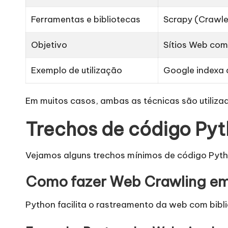
r
Ferramentas e bibliotecas
Scrapy (Crawler
o
Objetivo
Sítios Web com
x
Exemplo de utilização
Google indexa a
y
Em muitos casos, ambas as técnicas são utiliza
Trechos de código Py
Vejamos alguns trechos mínimos de código Pytho
Como fazer Web Crawling e
Python facilita o rastreamento da web com bib