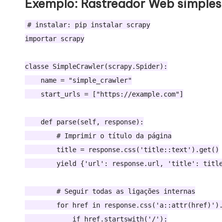
Exemplo: Rastreador Web simples
# instalar: pip instalar scrapy

importar scrapy

classe SimpleCrawler(scrapy.Spider):

    name = "simple_crawler"

    start_urls = ["https://example.com"]

    def parse(self, response):

        # Imprimir o título da página

        title = response.css('title::text').get()

        yield {'url': response.url, 'title': title
        # Seguir todas as ligações internas

        for href in response.css('a::attr(href)').
            if href.startswith('/'):
