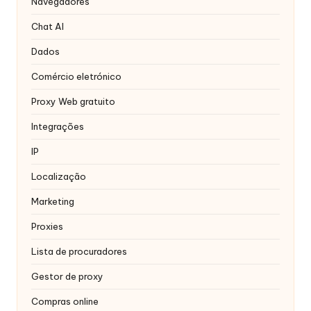
r
Navegadores
á
Chat AI
ti
Dados
s
Comércio eletrónico
]
Proxy Web gratuito
-
Integrações
O
IP
k
Localização
e
Marketing
y
Proxies
P
Lista de procuradores
r
Gestor de proxy
o
Compras online