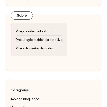
si
d
a
Sobre
d
Proxy residencial estático
e
Procuração residencial rotativa
s
[
Proxy de centro de dados
T
e
s
t
e
Categorias
:
g
Acesso bloqueado