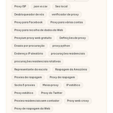
Proxy ISP
json vs csv
Seo local
Desbloqueador de nós
verificador de proxy
Proxy para Facebook
Proxy para várias contas
Proxy para recolha de dados da Web
Proxyium proxy web gratuito
Definições de proxy
Ensaio por procuração
proxy python
Endereço IP aleatório
procurações residenciais
procurações residenciais rotativas
Representante da escola
Raspagem da Amazónia
Proxies de raspagem
Proxy de raspagem
Socks 5 proxies
Meias proxy
IP estático
Proxy estático
Proxy do Twitter
Proxies residenciais sem contador
Proxy web croxy
Proxy de raspagem da Web