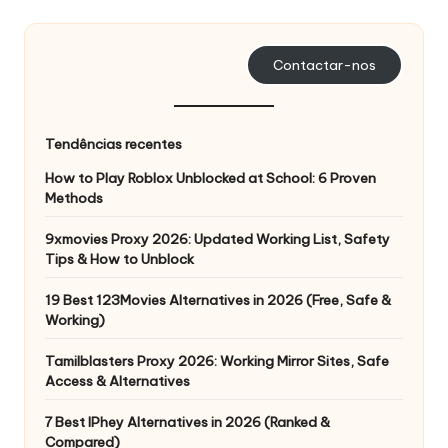
s
a
Contactar-nos
s
s
Tendências recentes
u
How to Play Roblox Unblocked at School: 6 Proven
a
Methods
s
9xmovies Proxy 2026: Updated Working List, Safety
Tips & How to Unblock
n
e
19 Best 123Movies Alternatives in 2026 (Free, Safe &
Working)
c
Tamilblasters Proxy 2026: Working Mirror Sites, Safe
e
Access & Alternatives
s
7 Best IPhey Alternatives in 2026 (Ranked &
Compared)