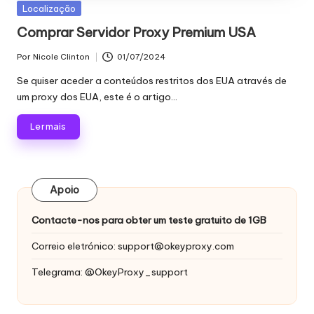
proxy,
Publicado
Localização
n
recolha
em
Comprar Servidor Proxy Premium USA
c
de
dados
i
Por
Nicole Clinton
01/07/2024
Publicado
Web
por
Se quiser aceder a conteúdos restritos dos EUA através de
a
e
um proxy dos EUA, este é o artigo...
muito
is
mais.
Ler mais
p
a
r
Apoio
a
Contacte-nos para obter um teste gratuito de 1GB
t
Correio eletrónico:
support@okeyproxy.com
o
Telegrama: @OkeyProxy_support
d
a