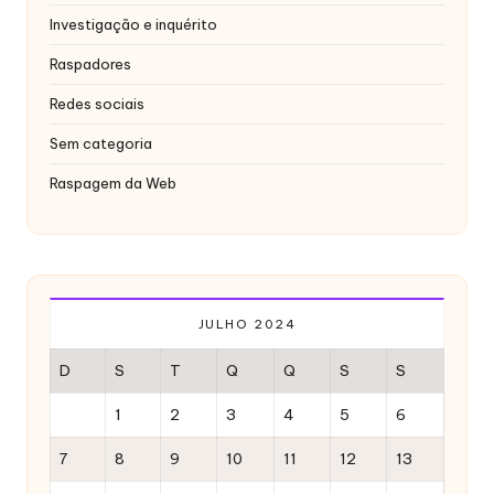
x
Investigação e inquérito
y
Raspadores
Redes sociais
Sem categoria
Raspagem da Web
JULHO 2024
D
S
T
Q
Q
S
S
1
2
3
4
5
6
7
8
9
10
11
12
13