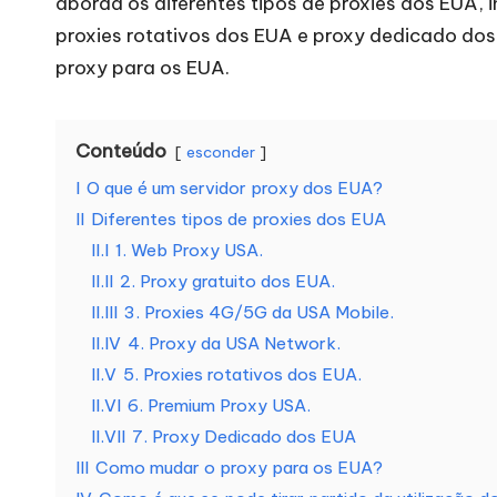
aborda os diferentes tipos de proxies dos EUA,
a
proxies rotativos dos EUA e proxy dedicado dos
t
proxy para os EUA.
o
Conteúdo
esconder
d
I
O que é um servidor proxy dos EUA?
a
II
Diferentes tipos de proxies dos EUA
II.I
1. Web Proxy USA.
s
II.II
2. Proxy gratuito dos EUA.
a
II.III
3. Proxies 4G/5G da USA Mobile.
II.IV
4. Proxy da USA Network.
s
II.V
5. Proxies rotativos dos EUA.
II.VI
6. Premium Proxy USA.
s
II.VII
7. Proxy Dedicado dos EUA
u
III
Como mudar o proxy para os EUA?