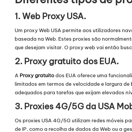
d
e
1. Web Proxy USA.
s
Um proxy Web USA permite aos utilizadores nav
baseada na Web. Estes proxies são normalmente 
[
que desejam visitar. O proxy web vai então busc
T
2. Proxy gratuito dos EUA.
e
A
Proxy gratuito
dos EUA oferece uma funcionali
s
limitados em termos de velocidade e largura 
t
adequados para tarefas que exijam elevados níve
e
3. Proxies 4G/5G da USA Mob
g
Os proxies USA 4G/5G utilizam redes móveis par
de IP, como a recolha de dados da Web ou a ges