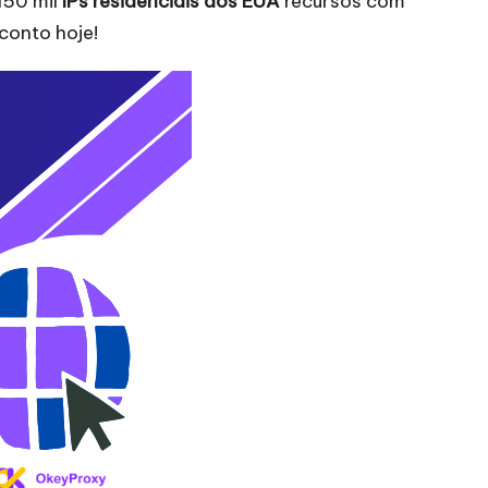
150 mil
IPs residenciais dos EUA
recursos com
conto hoje!