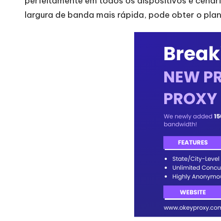
perfeitamente em todos os dispositivos e cenár
r
largura de banda mais rápida, pode obter o pla
o
x
y