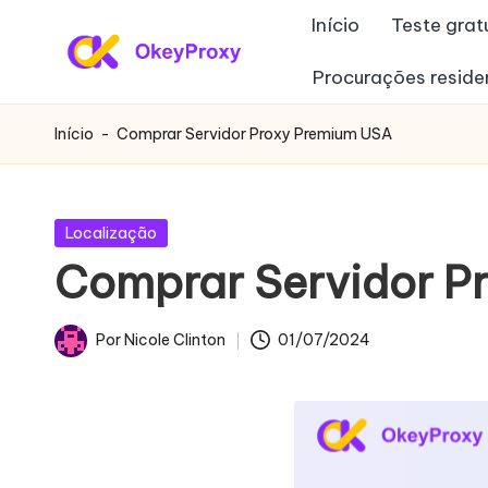
Início
Teste grat
Saltar
Procurações reside
P
para
OkeyProxy,
o
poderosos
r
Início
-
Comprar Servidor Proxy Premium USA
conteúdo
proxies
o
residenciais
HTTP(S)/SOCKS5,
xi
Publicado
Localização
sobre
em
Comprar Servidor P
e
a
avaliação
s
Por
Nicole Clinton
01/07/2024
gratuita
Publicado
r
de
por
proxies
e
Web,
si
tutoriais