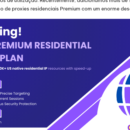
ios de utilização. Recentemente, adicionámos mais de 
no de proxies residenciais Premium com um enorme des