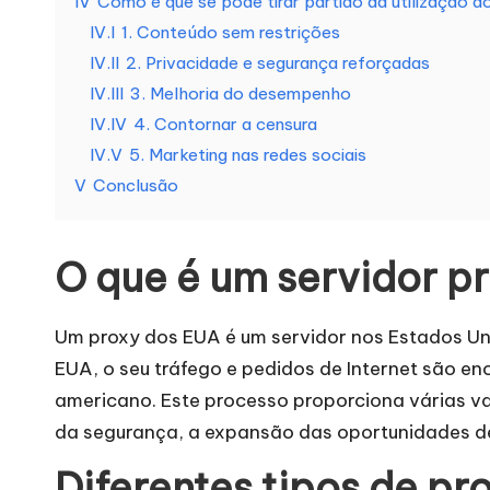
IV
Como é que se pode tirar partido da utilização 
a
IV.I
1. Conteúdo sem restrições
s
IV.II
2. Privacidade e segurança reforçadas
IV.III
3. Melhoria do desempenho
n
IV.IV
4. Contornar a censura
e
IV.V
5. Marketing nas redes sociais
V
Conclusão
c
e
O que é um servidor p
s
Um proxy dos EUA é um servidor nos Estados Unid
si
EUA, o seu tráfego e pedidos de Internet são e
d
americano. Este processo proporciona várias van
da segurança, a expansão das oportunidades de
a
Diferentes tipos de pr