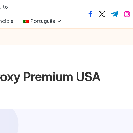
uito
facebook.com
twitter.com
t.me
ins
nciais
Português
roxy Premium USA