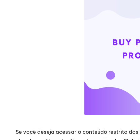
de
d
definições
e
de
proxy,
n
recolha
c
de
dados
i
Web
a
e
muito
is
mais.
p
a
r
Se você deseja acessar o conteúdo restrito dos