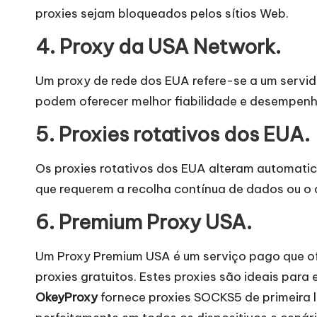
r
proxies sejam bloqueados pelos sítios Web.
á
4. Proxy da USA Network.
ti
Um proxy de rede dos EUA refere-se a um servido
s
podem oferecer melhor fiabilidade e desempenho
]
5. Proxies rotativos dos EUA.
-
Os proxies rotativos dos EUA alteram automatica
O
que requerem a recolha contínua de dados ou o
k
6. Premium Proxy USA.
e
Um Proxy Premium USA é um serviço pago que of
y
proxies gratuitos. Estes proxies são ideais para
OkeyProxy
fornece proxies SOCKS5 de primeira 
P