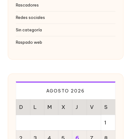
Rascadores
Redes sociales
Sin categoría
Raspado web
AGOSTO 2026
D
L
M
X
J
V
S
1
2
3
4
5
6
7
8