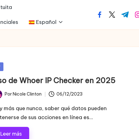
tuita
facebook.com
twitter.com
t.me
i
nciales
Español
blicada
P
so de Whoer IP Checker en 2025
Por
Nicole Clinton
06/12/2023
licado
y más que nunca, saber qué datos pueden
tenerse de sus acciones en línea es...
Leer más