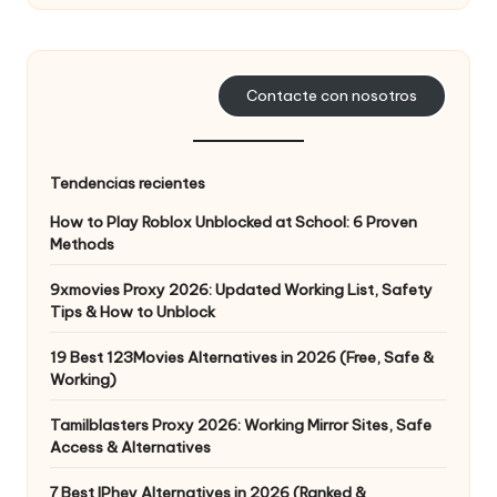
d
a
Contacte con nosotros
s
s
u
Tendencias recientes
s
How to Play Roblox Unblocked at School: 6 Proven
Methods
n
9xmovies Proxy 2026: Updated Working List, Safety
e
Tips & How to Unblock
c
19 Best 123Movies Alternatives in 2026 (Free, Safe &
e
Working)
si
Tamilblasters Proxy 2026: Working Mirror Sites, Safe
Access & Alternatives
d
7 Best IPhey Alternatives in 2026 (Ranked &