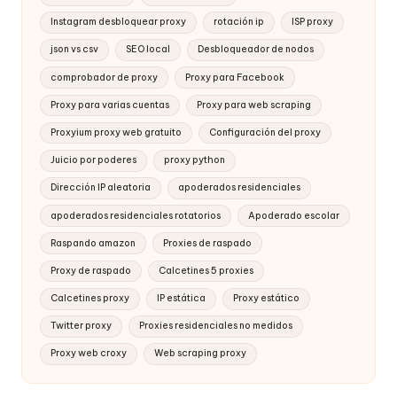
Instagram desbloquear proxy
rotación ip
ISP proxy
json vs csv
SEO local
Desbloqueador de nodos
comprobador de proxy
Proxy para Facebook
Proxy para varias cuentas
Proxy para web scraping
Proxyium proxy web gratuito
Configuración del proxy
Juicio por poderes
proxy python
Dirección IP aleatoria
apoderados residenciales
apoderados residenciales rotatorios
Apoderado escolar
Raspando amazon
Proxies de raspado
Proxy de raspado
Calcetines 5 proxies
Calcetines proxy
IP estática
Proxy estático
Twitter proxy
Proxies residenciales no medidos
Proxy web croxy
Web scraping proxy