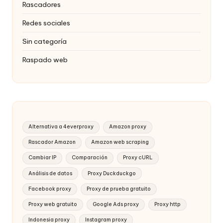
Rascadores
Redes sociales
Sin categoría
Raspado web
Alternativa a 4everproxy
Amazon proxy
Rascador Amazon
Amazon web scraping
Cambiar IP
Comparación
Proxy cURL
Análisis de datos
Proxy Duckduckgo
Facebook proxy
Proxy de prueba gratuito
Proxy web gratuito
Google Ads proxy
Proxy http
Indonesia proxy
Instagram proxy