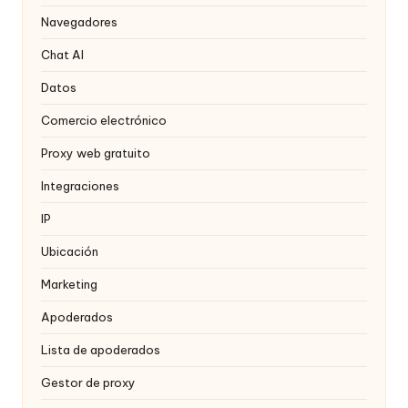
a
Navegadores
t
Chat AI
ui
Datos
t
Comercio electrónico
a
Proxy web gratuito
]
Integraciones
-
IP
O
Ubicación
k
Marketing
e
Apoderados
y
P
Lista de apoderados
r
Gestor de proxy