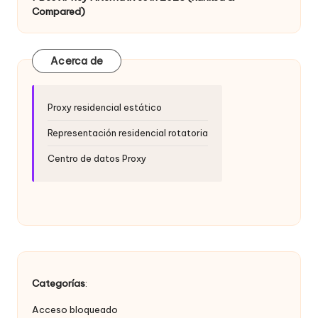
a
Compared)
d
e
Acerca de
s
[
Proxy residencial estático
P
Representación residencial rotatoria
r
Centro de datos Proxy
u
e
b
a
g
Categorías
:
r
Acceso bloqueado