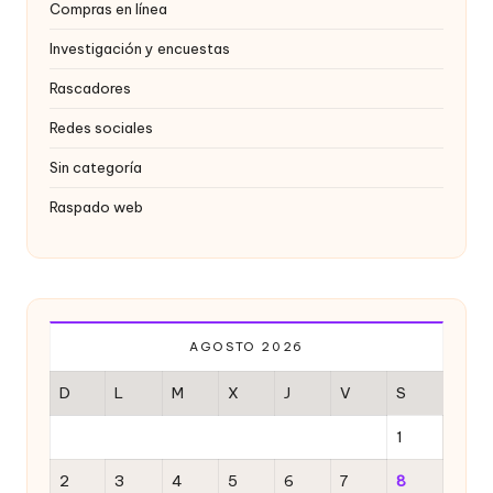
o
Compras en línea
x
Investigación y encuestas
y
Rascadores
Redes sociales
Sin categoría
Raspado web
AGOSTO 2026
D
L
M
X
J
V
S
1
2
3
4
5
6
7
8