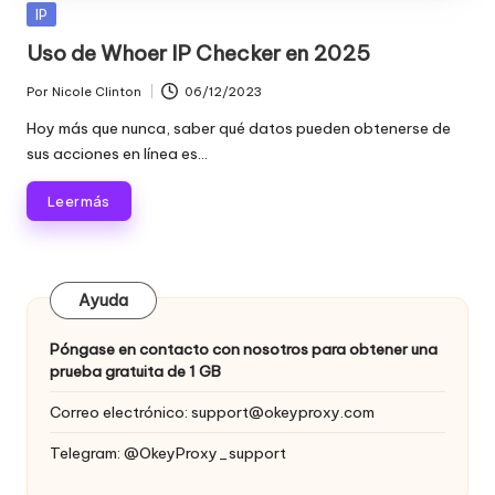
raspado
n
Publicada
IP
de
en
Uso de Whoer IP Checker en 2025
c
datos
web
i
Por
Nicole Clinton
06/12/2023
Publicado
y
por
Hoy más que nunca, saber qué datos pueden obtenerse de
a
mucho
sus acciones en línea es...
más.
l
Leer más
e
s
p
Ayuda
a
Póngase en contacto con nosotros para obtener una
r
prueba gratuita de 1 GB
a
Correo electrónico:
support@okeyproxy.com
t
Telegram: @OkeyProxy_support
o