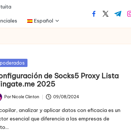
tuita
facebook.com
twitter.com
t.me
i
nciales
Español
blicada
poderados
onfiguración de Socks5 Proxy Lista
ingate.me 2025
Por
Nicole Clinton
09/08/2024
licado
copilar, analizar y aplicar datos con eficacia es un
ctor esencial que diferencia a las empresas de
to...