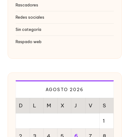
Rascadores
Redes sociales
Sin categoría
Raspado web
AGOSTO 2026
D
L
M
X
J
V
S
1
2
3
4
5
6
7
8