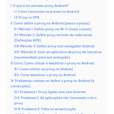
s
I
O que é um servidor proxy Android?
I.I
Como funcionam os proxies no Android
a
I.II
Proxy vs VPN
s
II
Como definir o proxy no Android (passo a passo)
II.I
Método 1: Definir proxy via Wi-Fi (mais comum)
s
II.II
Método 2: Definir proxy através da rede móvel
(Definições APN)
u
II.III
Método 3: Definir proxy num navegador Android
a
II.IV
Método 4: Usar um aplicativo de proxy de terceiros
(recomendado para uso avançado)
s
III
Extra: Como utilizar e desativar o proxy no Android
n
III.I
Como utilizar um proxy no Android
III.II
Como desativar o proxy no Android
e
IV
Problemas comuns ao definir o proxy no Android (e
c
correcções)
IV.I
Problema 1: Proxy ligado mas sem Internet
e
IV.II
Problema 2: As aplicações não funcionam com o
s
proxy
IV.III
Problema 3: Falha na autenticação