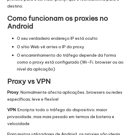
r
destino.
á
Como funcionam os proxies no
ti
Android
s
O seu verdadeiro endereço IP está oculto
]
O sítio Web vê antes o IP do proxy
-
O encaminhamento do tráfego depende da forma
como o proxy está configurado (Wi-Fi, browser ou ao
O
nível da aplicação)
k
Proxy vs VPN
e
Proxy
: Normalmente afecta aplicações, browsers ou redes
y
específicas; leve e flexível
P
VPN
: Encripta todo o tráfego do dispositivo; maior
r
privacidade, mas mais pesado em termos de bateria e
velocidade
o
Para muitos utilizadores de Android, os proxies são ideais