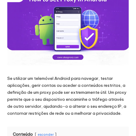
proxy,
n
recolha
c
de
dados
i
Web
a
e
muito
is
mais.
p
a
Se utilizar um telemóvel Android para navegar, testar
r
aplicações, gerir contas ou aceder a conteúdos restritos, a
a
definição de um proxy pode ser extremamente útil. Um proxy
permite que o seu dispositivo encaminhe o tráfego através
t
de outro servidor, ajudando-o a alterar o seu endereço IP, a
o
contornar restrições de rede ou a melhorar a privacidade.
d
a
Conteúdo
esconder