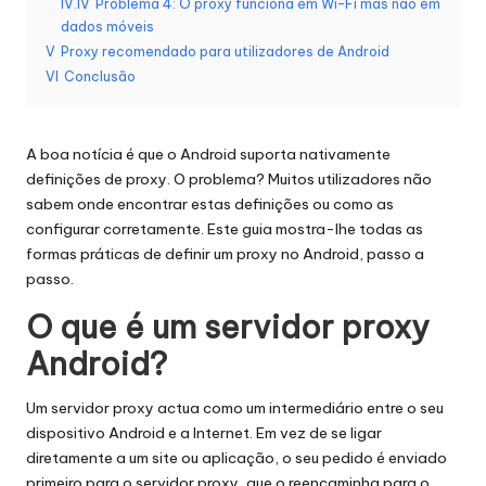
si
IV.IV
Problema 4: O proxy funciona em Wi-Fi mas não em
dados móveis
d
V
Proxy recomendado para utilizadores de Android
a
VI
Conclusão
d
e
A boa notícia é que o Android suporta nativamente
definições de proxy. O problema? Muitos utilizadores não
s
sabem onde encontrar estas definições ou como as
[
configurar corretamente. Este guia mostra-lhe todas as
formas práticas de definir um proxy no Android, passo a
T
passo.
e
O que é um servidor proxy
s
Android?
t
Um servidor proxy actua como um intermediário entre o seu
e
dispositivo Android e a Internet. Em vez de se ligar
g
diretamente a um site ou aplicação, o seu pedido é enviado
primeiro para o servidor proxy, que o reencaminha para o