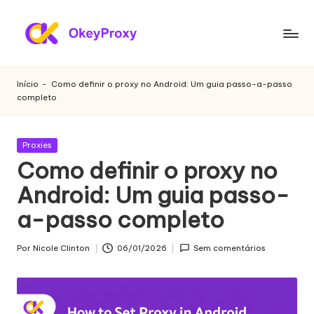
Saltar
para
P
OkeyProxy,
o
poderosos
r
conteúdo
Início
-
Como definir o proxy no Android: Um guia passo-a-passo
proxies
completo
o
residenciais
HTTP(S)/SOCKS5,
xi
sobre
Publicado
Proxies
e
a
em
Como definir o proxy no
avaliação
s
Android: Um guia passo-
gratuita
r
de
a-passo completo
proxies
e
Web,
si
Por
Nicole Clinton
06/01/2026
Sem comentários
tutoriais
Publicado
de
por
d
definições
e
de