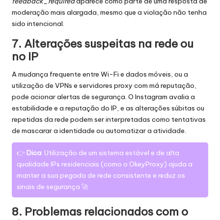
feedback_required
aparece como parte de uma resposta de
moderação mais alargada, mesmo que a violação não tenha
sido intencional.
7. Alterações suspeitas na rede ou
no IP
A mudança frequente entre Wi-Fi e dados móveis, ou a
utilização de VPNs e servidores proxy com má reputação,
pode acionar alertas de segurança. O Instagram avalia a
estabilidade e a reputação do IP, e as alterações súbitas ou
repetidas da rede podem ser interpretadas como tentativas
de mascarar a identidade ou automatizar a atividade.
👉
Dica
: Utilização de um sistema estável e de alta
qualidade
IPs residenciais
(como o OkeyProxy) ajuda a
manter a sua pegada de rede consistente e reduz os
sinais de segurança 🚀
8. Problemas relacionados com o