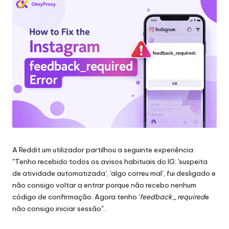
proxy,
n
recolha
c
de
dados
i
Web
a
e
muito
is
mais.
p
a
r
A
Reddit
um utilizador partilhou a seguinte experiência:
a
"Tenho recebido todos os avisos habituais do IG: 'suspeita
t
de atividade automatizada', 'algo correu mal', fui desligado e
não consigo voltar a entrar porque não recebo nenhum
o
código de confirmação. Agora tenho '
feedback_required
e
d
não consigo iniciar sessão".
a