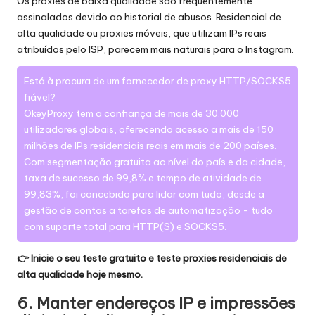
Os proxies de baixa qualidade são frequentemente
assinalados devido ao historial de abusos.
Residencial de
alta qualidade
ou proxies móveis, que utilizam IPs reais
atribuídos pelo ISP, parecem mais naturais para o Instagram.
Está à procura de um fornecedor de proxy HTTP/SOCKS5
fiável?
OkeyProxy
tem a confiança de mais de 30.000
utilizadores globais, oferecendo acesso a mais de 150
milhões de IPs residenciais reais em mais de 200 países.
Com segmentação gratuita ao nível do país e da cidade,
taxa de sucesso de 99,8% e tempo de atividade de
99,83%, foi concebido para lidar com tudo, desde a
gestão de contas a tarefas de automatização - tudo
com suporte total para HTTP(S) e SOCKS5.
👉
Inicie o seu teste gratuito
e teste proxies residenciais de
alta qualidade hoje mesmo.
6. Manter endereços IP e impressões