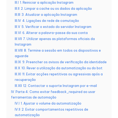
si
III.I
1. Reiniciar a aplicação Instagram
d
III.II
2. Limpar a cache ou os dados da aplicação
III.III
3. Atualizar a aplicação Instagram
a
III.IV
4. Ligações de rede de comutação
d
III.V
5. Verificar o estado do servidor Instagram
III.VI
6. Alterar a palavra-passe da sua conta
e
III.VII
7. Utilizar apenas as plataformas oficiais da
s
Instagram
III.VIII
8. Termine a sessão em todos os dispositivos e
[
aguarde
III.IX
9. Preencher os avisos de verificação da identidade
T
III.X
10. Rever a utilização da automatização ou do bot
e
III.XI
11. Evitar acções repetitivas ou agressivas após a
recuperação
s
III.XII
12. Contactar o suporte Instagram por e-mail
t
IV
Parte 4: Como evitar feedback_required ao usar
ferramentas de automação
e
IV.I
1. Ajustar o volume da automatização
g
IV.II
2. Evitar comportamentos repetitivos de
automatização