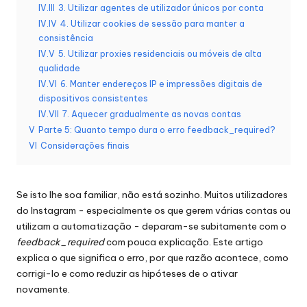
r
IV.III
3. Utilizar agentes de utilizador únicos por conta
á
IV.IV
4. Utilizar cookies de sessão para manter a
consistência
ti
IV.V
5. Utilizar proxies residenciais ou móveis de alta
qualidade
s
IV.VI
6. Manter endereços IP e impressões digitais de
]
dispositivos consistentes
IV.VII
7. Aquecer gradualmente as novas contas
-
V
Parte 5: Quanto tempo dura o erro feedback_required?
O
VI
Considerações finais
k
e
Se isto lhe soa familiar, não está sozinho. Muitos utilizadores
do Instagram - especialmente os que gerem várias contas ou
y
utilizam a automatização - deparam-se subitamente com o
P
feedback_required
com pouca explicação. Este artigo
explica o que significa o erro, por que razão acontece, como
r
corrigi-lo e como reduzir as hipóteses de o ativar
o
novamente.