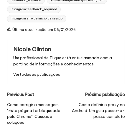
feedback_required
Acções bloqueadas por Instagram
Instagram feedback_required
Instagram erro de início de sessão
Última atualização em 06/01/2026
Nicole Clinton
Um profissional de TI que está entusiasmado com a
partilha de informações e conhecimentos.
Ver todas as publicações
Navegação
Previous Post
Próxima publicação
posterior
Como corrigir a mensagem
Como definir o proxy no
"Esta página foi bloqueada
Android: Um guia passo-a-
pelo Chrome": Causas e
passo completo
soluções