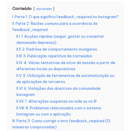
s
Conteúdo
esconder
a
I
Parte 1: O que significa feedback_required no Instagram?
II
Parte 2: Razões comuns para a ocorrência de
s
feedback_required
s
II.I
1. Acções rápidas (seguir, gostar ou comentar
demasiado depressa)
u
II.II
2. Padrões de comportamento invulgares
II.III
3. Publicação repetitiva de conteúdos
a
II.IV
4. Várias tentativas de início de sessão a partir de
s
diferentes locais ou dispositivos
II.V
5. Utilização de ferramentas de automatização ou
n
de aplicações de terceiros
e
II.VI
6. Violações das diretrizes da comunidade
Instagram
c
II.VII
7. Alterações suspeitas na rede ou no IP
e
II.VIII
8. Problemas relacionados com o sistema
Instagram ou com a aplicação
s
III
Parte 3: Como corrigir o erro feedback_required (12
maneiras comprovadas)