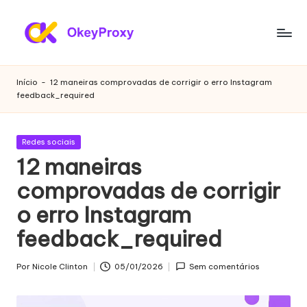
Saltar
para
P
OkeyProxy,
o
poderosos
r
conteúdo
Início
-
12 maneiras comprovadas de corrigir o erro Instagram
proxies
feedback_required
o
residenciais
HTTP(S)/SOCKS5,
xi
sobre
Publicado
Redes sociais
e
a
em
12 maneiras
avaliação
s
comprovadas de corrigir
gratuita
r
de
o erro Instagram
proxies
e
Web,
feedback_required
si
tutoriais
de
d
Por
Nicole Clinton
05/01/2026
Sem comentários
Publicado
definições
por
e
de