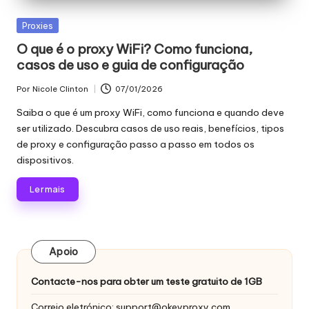
proxy,
n
recolha
Publicado
Proxies
c
de
em
O que é o proxy WiFi? Como funciona,
dados
i
casos de uso e guia de configuração
Web
a
e
Por
Nicole Clinton
07/01/2026
Publicado
muito
is
por
Saiba o que é um proxy WiFi, como funciona e quando deve
mais.
ser utilizado. Descubra casos de uso reais, benefícios, tipos
p
de proxy e configuração passo a passo em todos os
a
dispositivos.
r
Ler mais
a
t
o
Apoio
d
Contacte-nos para obter um teste gratuito de 1GB
a
Correio eletrónico:
support@okeyproxy.com