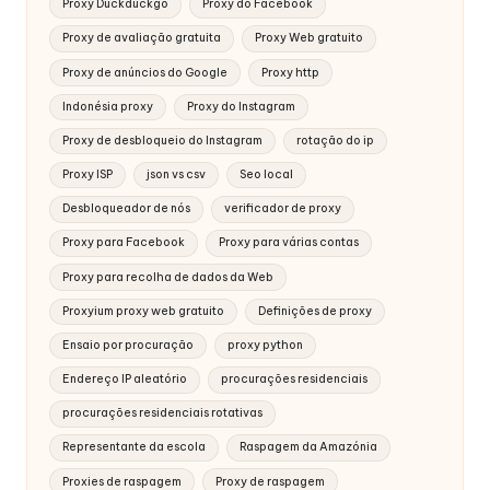
Proxy Duckduckgo
Proxy do Facebook
Proxy de avaliação gratuita
Proxy Web gratuito
Proxy de anúncios do Google
Proxy http
Indonésia proxy
Proxy do Instagram
Proxy de desbloqueio do Instagram
rotação do ip
Proxy ISP
json vs csv
Seo local
Desbloqueador de nós
verificador de proxy
Proxy para Facebook
Proxy para várias contas
Proxy para recolha de dados da Web
Proxyium proxy web gratuito
Definições de proxy
Ensaio por procuração
proxy python
Endereço IP aleatório
procurações residenciais
procurações residenciais rotativas
Representante da escola
Raspagem da Amazónia
Proxies de raspagem
Proxy de raspagem