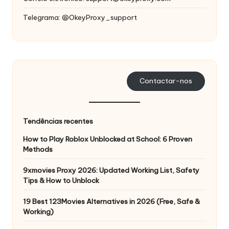
s
Telegrama: @OkeyProxy_support
a
s
s
Contactar-nos
u
a
s
Tendências recentes
n
How to Play Roblox Unblocked at School: 6 Proven
Methods
e
9xmovies Proxy 2026: Updated Working List, Safety
c
Tips & How to Unblock
e
19 Best 123Movies Alternatives in 2026 (Free, Safe &
s
Working)