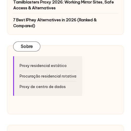
si
Tamilblasters Proxy 2026: Working Mirror Sites, Safe
d
Access & Alternatives
a
7 Best IPhey Alternatives in 2026 (Ranked &
Compared)
d
e
Sobre
s
[
Proxy residencial estático
T
Procuração residencial rotativa
e
Proxy de centro de dados
s
t
e
g