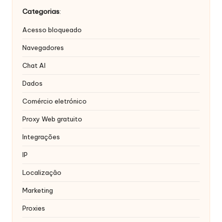
r
Categorias
:
á
Acesso bloqueado
ti
Navegadores
s
Chat AI
]
Dados
-
Comércio eletrónico
O
Proxy Web gratuito
k
Integrações
e
IP
y
P
Localização
r
Marketing
o
Proxies