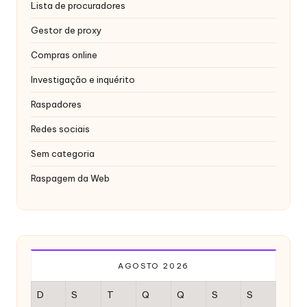
x
Lista de procuradores
y
Gestor de proxy
Compras online
Investigação e inquérito
Raspadores
Redes sociais
Sem categoria
Raspagem da Web
AGOSTO 2026
D
S
T
Q
Q
S
S