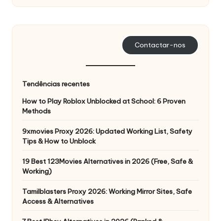
s
a
s
Contactar-nos
s
u
Tendências recentes
a
How to Play Roblox Unblocked at School: 6 Proven
Methods
s
n
9xmovies Proxy 2026: Updated Working List, Safety
Tips & How to Unblock
e
19 Best 123Movies Alternatives in 2026 (Free, Safe &
c
Working)
e
Tamilblasters Proxy 2026: Working Mirror Sites, Safe
s
Access & Alternatives