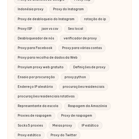
Indonésia proxy
Proxy do Instagram
Proxy de desbloqueio do Instagram
rotação do ip
Proxy ISP
json vs csv
Seo local
Desbloqueador de nós
verificador de proxy
Proxy para Facebook
Proxy para várias contas
Proxy para recolha de dados da Web
Proxyium proxy web gratuito
Definições de proxy
Ensaio por procuração
proxy python
Endereço IP aleatório
procurações residenciais
procurações residenciais rotativas
Representante da escola
Raspagem da Amazónia
Proxies de raspagem
Proxy de raspagem
Socks 5 proxies
Meias proxy
IP estático
Proxy estático
Proxy do Twitter