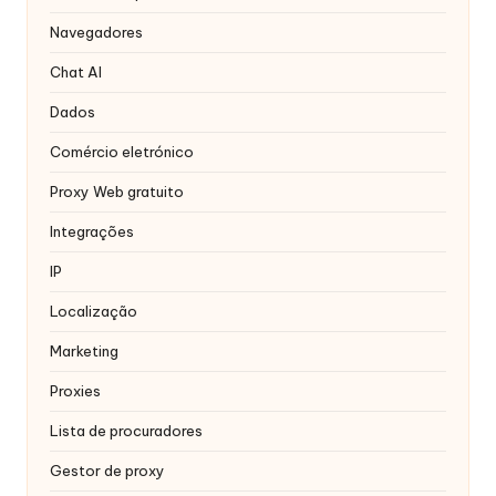
r
Navegadores
á
Chat AI
ti
Dados
s
Comércio eletrónico
]
-
Proxy Web gratuito
O
Integrações
k
IP
e
Localização
y
Marketing
P
Proxies
r
Lista de procuradores
o
Gestor de proxy