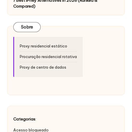
si
7 Best IPhey Alternatives in 2026 (Ranked &
Compared)
d
a
Sobre
d
e
Proxy residencial estático
s
Procuração residencial rotativa
[
Proxy de centro de dados
T
e
s
t
e
Categorias
:
g
Acesso bloqueado