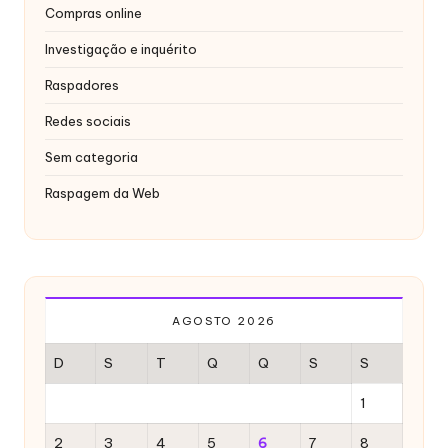
x
Compras online
y
Investigação e inquérito
Raspadores
Redes sociais
Sem categoria
Raspagem da Web
AGOSTO 2026
D
S
T
Q
Q
S
S
1
2
3
4
5
6
7
8