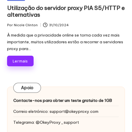
proxy,
n
em
Utilização do servidor proxy PIA S5/HTTP e
recolha
alternativas
c
de
dados
i
Por
Nicole Clinton
31/10/2024
Publicado
Web
por
a
À medida que a privacidade online se torna cada vez mais
e
importante, muitos utilizadores estão a recorrer a servidores
muito
is
proxy para...
mais.
p
Ler mais
a
r
a
Apoio
t
Contacte-nos para obter um teste gratuito de 1GB
o
Correio eletrónico:
support@okeyproxy.com
d
Telegrama: @OkeyProxy_support
a