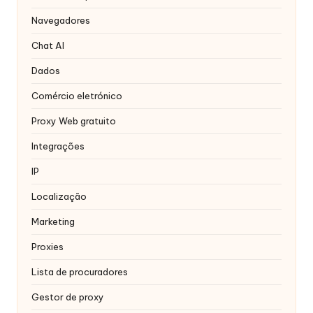
r
Navegadores
á
Chat AI
ti
Dados
s
Comércio eletrónico
]
-
Proxy Web gratuito
O
Integrações
k
IP
e
Localização
y
Marketing
P
Proxies
r
Lista de procuradores
o
Gestor de proxy