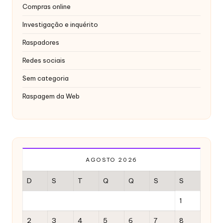
x
Compras online
y
Investigação e inquérito
Raspadores
Redes sociais
Sem categoria
Raspagem da Web
AGOSTO 2026
D
S
T
Q
Q
S
S
1
2
3
4
5
6
7
8