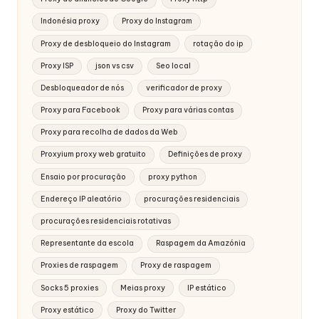
Indonésia proxy
Proxy do Instagram
Proxy de desbloqueio do Instagram
rotação do ip
Proxy ISP
json vs csv
Seo local
Desbloqueador de nós
verificador de proxy
Proxy para Facebook
Proxy para várias contas
Proxy para recolha de dados da Web
Proxyium proxy web gratuito
Definições de proxy
Ensaio por procuração
proxy python
Endereço IP aleatório
procurações residenciais
procurações residenciais rotativas
Representante da escola
Raspagem da Amazónia
Proxies de raspagem
Proxy de raspagem
Socks 5 proxies
Meias proxy
IP estático
Proxy estático
Proxy do Twitter