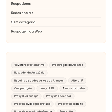
Raspadores
Redes sociais
Sem categoria
Raspagem da Web
4everproxy alternativa
Procuração da Amazon
Raspador da Amazónia
Recolha de dados da web da Amazon
Alterar IP
Comparação
proxy cURL
Análise de dados
Proxy Duckduckgo
Proxy do Facebook
Proxy de avaliação gratuita
Proxy Web gratuito
Proxy de anúncios do Google
Proxy http