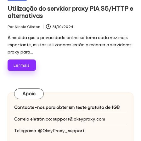
proxy,
n
em
Utilização do servidor proxy PIA S5/HTTP e
recolha
alternativas
c
de
dados
i
Por
Nicole Clinton
31/10/2024
Publicado
Web
por
a
À medida que a privacidade online se torna cada vez mais
e
importante, muitos utilizadores estão a recorrer a servidores
muito
is
proxy para...
mais.
p
Ler mais
a
r
a
Apoio
t
Contacte-nos para obter um teste gratuito de 1GB
o
Correio eletrónico:
support@okeyproxy.com
d
Telegrama: @OkeyProxy_support
a