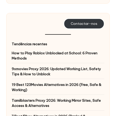
s
a
s
Contactar-nos
s
u
Tendências recentes
a
How to Play Roblox Unblocked at School: 6 Proven
Methods
s
n
9xmovies Proxy 2026: Updated Working List, Safety
Tips & How to Unblock
e
19 Best 123Movies Alternatives in 2026 (Free, Safe &
c
Working)
e
Tamilblasters Proxy 2026: Working Mirror Sites, Safe
s
Access & Alternatives