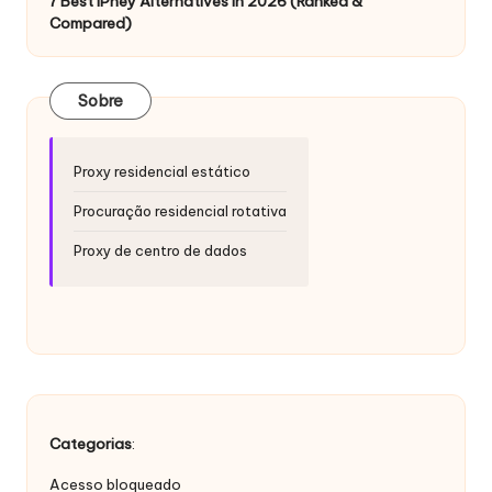
si
7 Best IPhey Alternatives in 2026 (Ranked &
Compared)
d
a
Sobre
d
e
Proxy residencial estático
s
Procuração residencial rotativa
[
Proxy de centro de dados
T
e
s
t
e
Categorias
:
g
Acesso bloqueado