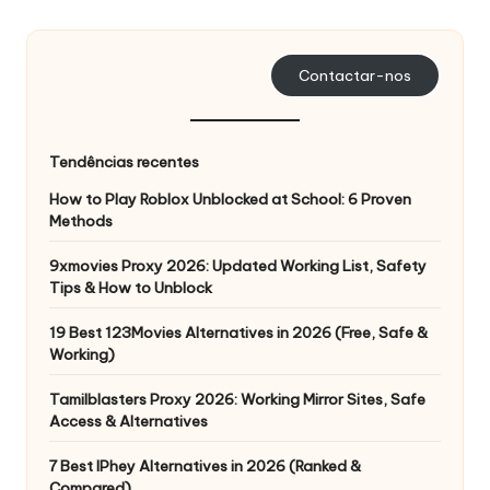
s
a
Contactar-nos
s
s
Tendências recentes
u
How to Play Roblox Unblocked at School: 6 Proven
a
Methods
s
9xmovies Proxy 2026: Updated Working List, Safety
Tips & How to Unblock
n
e
19 Best 123Movies Alternatives in 2026 (Free, Safe &
Working)
c
Tamilblasters Proxy 2026: Working Mirror Sites, Safe
e
Access & Alternatives
s
7 Best IPhey Alternatives in 2026 (Ranked &
Compared)