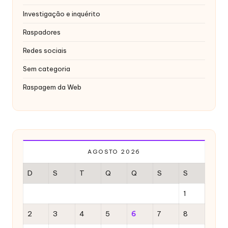
x
Investigação e inquérito
y
Raspadores
Redes sociais
Sem categoria
Raspagem da Web
AGOSTO 2026
D
S
T
Q
Q
S
S
1
2
3
4
5
6
7
8