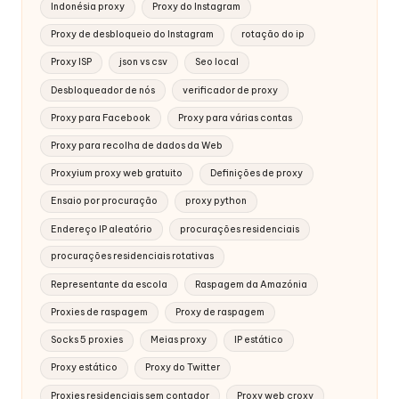
Indonésia proxy
Proxy do Instagram
Proxy de desbloqueio do Instagram
rotação do ip
Proxy ISP
json vs csv
Seo local
Desbloqueador de nós
verificador de proxy
Proxy para Facebook
Proxy para várias contas
Proxy para recolha de dados da Web
Proxyium proxy web gratuito
Definições de proxy
Ensaio por procuração
proxy python
Endereço IP aleatório
procurações residenciais
procurações residenciais rotativas
Representante da escola
Raspagem da Amazónia
Proxies de raspagem
Proxy de raspagem
Socks 5 proxies
Meias proxy
IP estático
Proxy estático
Proxy do Twitter
Proxies residenciais sem contador
Proxy web croxy