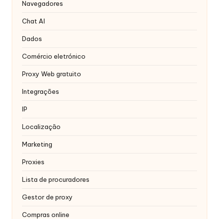
r
Navegadores
á
Chat AI
ti
Dados
s
Comércio eletrónico
]
Proxy Web gratuito
-
Integrações
O
IP
k
Localização
e
Marketing
y
Proxies
P
Lista de procuradores
r
Gestor de proxy
o
Compras online