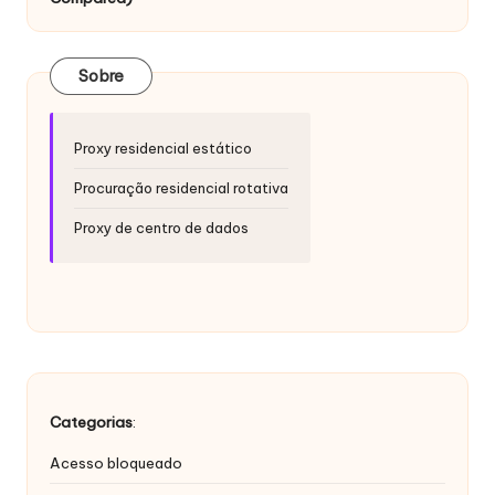
si
d
a
Sobre
d
e
Proxy residencial estático
s
Procuração residencial rotativa
[
Proxy de centro de dados
T
e
s
t
e
Categorias
:
g
Acesso bloqueado