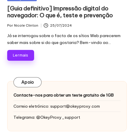
proxy,
n
em
[Guia definitivo] Impressão digital do
recolha
navegador: O que é, teste e prevenção
c
de
dados
i
Por
Nicole Clinton
25/07/2024
Publicado
Web
por
a
Já se interrogou sobre o facto de os sítios Web parecerem
e
saber mais sobre si do que gostaria? Bem-vindo ao...
muito
is
mais.
Ler mais
p
a
r
Apoio
a
Contacte-nos para obter um teste gratuito de 1GB
t
Correio eletrónico:
support@okeyproxy.com
o
Telegrama: @OkeyProxy_support
d
a